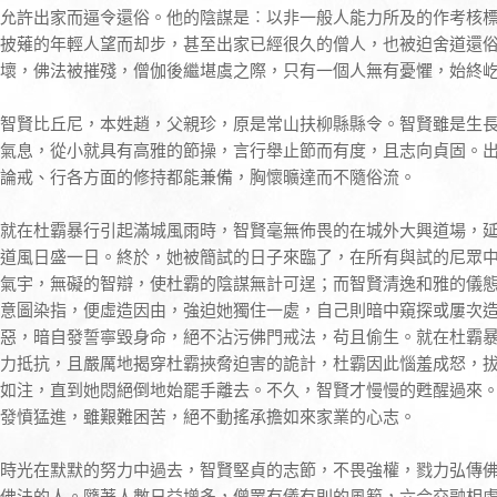
允許出家而逼令還俗。他的陰謀是︰以非一般人能力所及的作考核
披薙的年輕人望而却步，甚至出家已經很久的僧人，也被迫舍道還
壞，佛法被摧殘，僧伽後繼堪虞之際，只有一個人無有憂懼，始終
智賢比丘尼，本姓趙，父親珍，原是常山扶柳縣縣令。智賢雖是生
氣息，從小就具有高雅的節操，言行舉止節而有度，且志向貞固。
論戒、行各方面的修持都能兼備，胸懷曠達而不隨俗流。
就在杜霸暴行引起滿城風雨時，智賢毫無佈畏的在城外大興道場，
道風日盛一日。終於，她被簡試的日子來臨了，在所有與試的尼眾
氣宇，無礙的智辯，使杜霸的陰謀無計可逞；而智賢清逸和雅的儀
意圖染指，便虛造因由，強迫她獨住一處，自己則暗中窺探或屢次
惡，暗自發誓寧毀身命，絕不沾污佛門戒法，茍且偷生。就在杜霸
力抵抗，且嚴厲地揭穿杜霸挾脅迫害的詭計，杜霸因此惱羞成怒，
如注，直到她悶絕倒地始罷手離去。不久，智賢才慢慢的甦醒過來
發憤猛進，雖艱難困苦，絕不動搖承擔如來家業的心志。
時光在默默的努力中過去，智賢堅貞的志節，不畏強權，戮力弘傳
佛法的人。隨著人數日益增多，僧眾有儀有則的風範，六合交融相