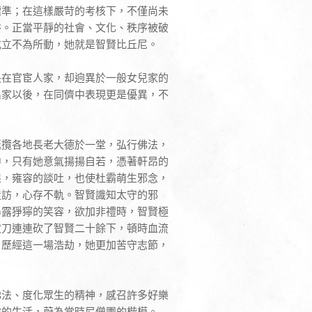
標準；在這樣嚴苛的考核下，不僅尚未
俗。正當平靜的社會、文化、秩序被破
屹立不為所動，她就是智賢比丘尼。
長在官宦人家，却逈異於一般女兒家的
出家以後，在同儕中表現更是優異，不
延攬各地長老大德於一堂，弘行佛法，
中，只有她意氣揚揚自若，憑著軒昂的
態，雍容的談吐，也使杜霸萌生邪念，
造訪，心存不軌。智賢識知太守的邪
暴露猙獰的笑容，欲加非禮時，智賢極
拔刀連連砍了智賢二十餘下，頓時血流
。歷經這一場浩劫，她更加苦守志節，
佛法、度化眾生的精神，感召許多好樂
處的生活，蔚為當時尼僧團的楷模。