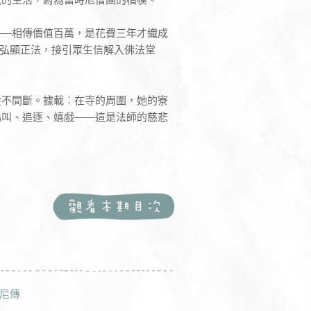
——相傳價值百萬，是花費三年才織成
弘顯正法，接引眾生信解入佛法堂
從不間斷。據載︰在寺的周圍，她的寮
鳴叫、追逐、嬉戲——這是法師的慈悲
尼傳