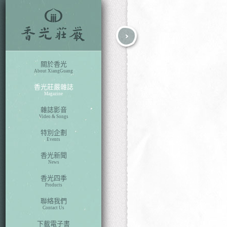
fb
search
關於香光
About XiangGuang
香光莊嚴雜誌
Magazine
雜誌影音
Video & Songs
特別企劃
Events
香光新聞
News
香光四季
Products
聯絡我們
Contact Us
下載電子書