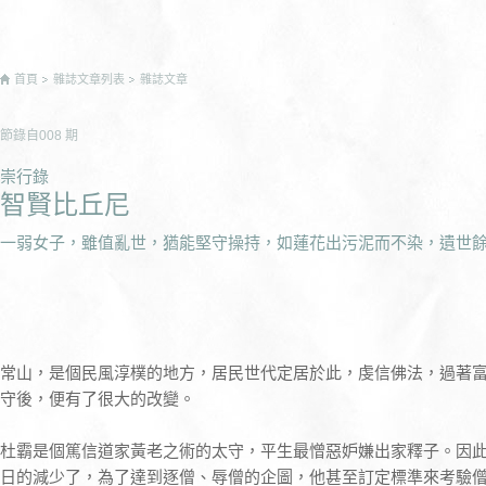
首頁
雜誌文章列表
雜誌文章
節錄自
008
期
崇行錄
智賢比丘尼
一弱女子，雖值亂世，猶能堅守操持，如蓮花出污泥而不染，遺世
常山，是個民風淳樸的地方，居民世代定居於此，虔信佛法，過著
守後，便有了很大的改變。
杜霸是個篤信道家黃老之術的太守，平生最憎惡妒嫌出家釋子。因
日的減少了，為了達到逐僧、辱僧的企圖，他甚至訂定標準來考驗