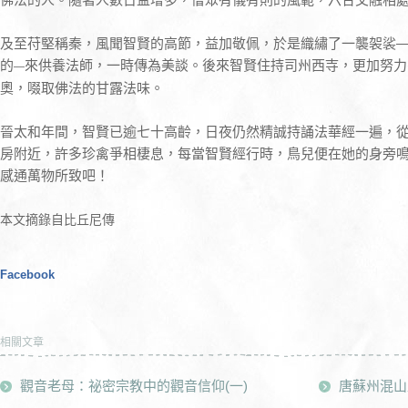
及至苻堅稱秦，風聞智賢的高節，益加敬佩，於是織繡了一襲袈裟
的
來供養法師，一時傳為美談。後來智賢住持司州西寺，更加努力
—
奧，啜取佛法的甘露法味。
晉太和年間，智賢已逾七十高齡，日夜仍然精誠持誦法華經一遍，
房附近，許多珍禽爭相棲息，每當智賢經行時，鳥兒便在她的身旁
感通萬物所致吧！
本文摘錄自比丘尼傳
Facebook
相關文章
觀音老母：祕密宗教中的觀音信仰(一)
唐蘇州混山