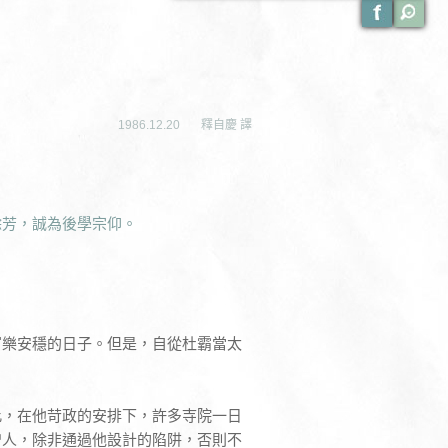
1986.12.20
釋自慶 譯
餘芳，誠為後學宗仰。
富樂安穩的日子。但是，自從杜霸當太
此，在他苛政的安排下，許多寺院一日
僧人，除非通過他設計的陷阱，否則不