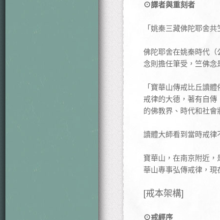
⊙譯者與重刻者
「姚秦三藏佛陀耶舍共
佛陀耶舍在姚秦時代（
念則擔任筆受，竺佛念
「寶華山傳戒比丘讀體
戒律的大德，著有自傳
的佛教界、時代和社會
讀體大師看到當時戒律
寶華山，在南京附近，
華山專事弘傳戒律，現
[戒本架構]
⊙戒經序