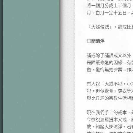
將一個月分成上半個月
月。白月一定十五日，
「大姊僧聽」，誦戒比
◎問清淨
誦戒除了誦讀戒文以外
是障蔽修道的因緣。有
儀，懺悔無始罪業。作
有人說「大戒不犯，小
犯，但像飲食、穿衣等
與比丘尼的宗教生活相
現在我們手上的戒本，
今欲說波羅提木叉戒，
故，知諸大姊清淨，若