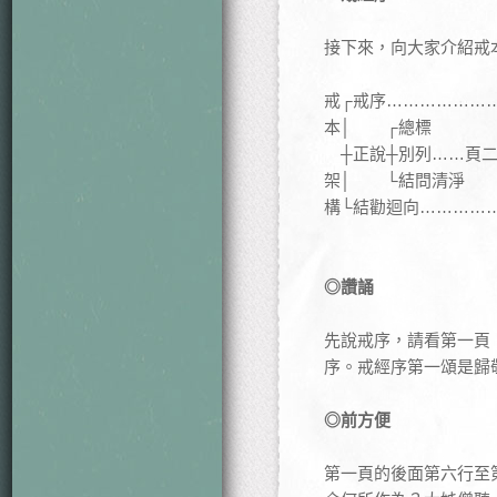
接下來，向大家介紹戒
戒┌戒序………………
本│ ┌總標
┼正說┼別列……頁二
架│ └結問清淨
構└結勸迴向…………
◎讚誦
先說戒序，請看第一頁
序。戒經序第一頌是歸
◎前方便
第一頁的後面第六行至