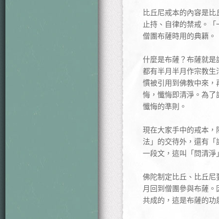
比丘尼戒本的內容是比
止持、自律的禁戒。「
僧團布薩時用的典籍。
什麼是布薩？布薩就是
都有半月半月作宗教生
慣被引用到佛教中來，
悔，懺悔即清淨。為了
懺悔的準則。
現在大家手中的戒本，
法」的交待外，還有「
一段文，這叫「問清淨
佛陀制定比丘、比丘尼
月回到僧團參與布薩。
共成的，這是布薩的功