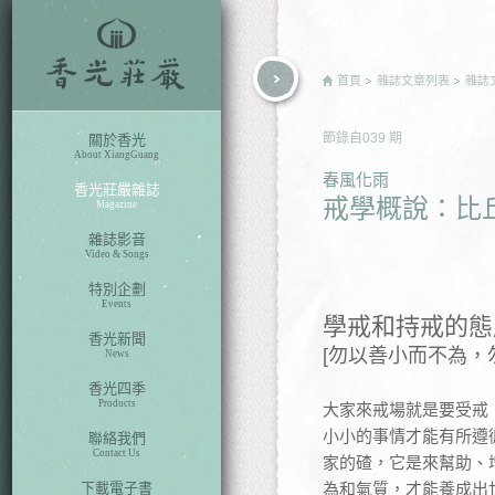
rch
首頁
雜誌文章列表
雜誌
節錄自
039
期
關於香光
About XiangGuang
春風化雨
香光莊嚴雜誌
戒學概說：比丘
Magazine
雜誌影音
Video & Songs
特別企劃
Events
學戒和持戒的態
香光新聞
[勿以善小而不為，
News
香光四季
Products
大家來戒場就是要受戒
小小的事情才能有所遵
聯絡我們
Contact Us
家的碴，它是來幫助、
下載電子書
為和氣質，才能養成出