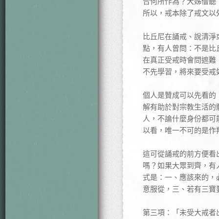
合何所作為？大姊僧聽
所以，戒本除了戒文以
比丘尼在誦戒、說清淨
點，有人曾問：不是比
在真正受戒時會問遮難
不先學習，將來要受戒
個人是贊成可以先看的
解有助於對宗教生活的
人，不論什麼身份都可
以看，唯一不可的是作
這可從誦戒的前方便看
嗎？如果大眾到齊，有
式是：一、應該來的，
意服從，三、若有三寶
第三項：「未受大戒者