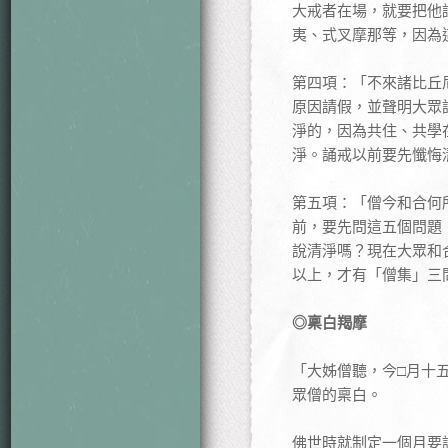
大戒者在場，就要把他
夷、式叉摩那等，因為
第四項：「不來諸比丘
原因請假，並聲明大眾
淨的，因為共住、共學
淨。誦戒以前要先懺悔
第五項：「僧今和合何
前，要先問這五個問題
說清淨嗎？現在大眾和
以上，才有「僧集」三
◎稟白羯摩
「大姊僧聽，今□月十
眾僧的稟白。
佛世時就制定一個月要