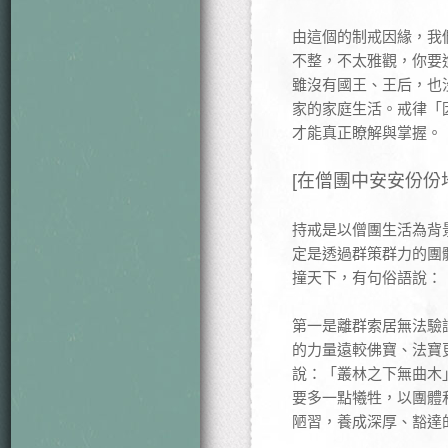
由這個的制戒因緣，我
不整，不太雅觀，你要
雖沒有國王、王后，也
家的家庭生活。戒律「
才能真正瞭解與掌握。
[在僧團中安安份份
持戒是以僧團生活為背
定是透過群策群力的團
撞天下，有句俗語說：
第一是離群索居無法驗
的力量遠較佛寶、法寶
說：「叢林之下無曲木
要多一點犧牲，以團體
陋習，養成深厚、豁達