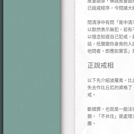
故妄語罪，佛說故妄語
已說戒經序，今問諸大
問清淨中有問「是中清
以默然表示無犯，若有
以憶念知道自己犯戒，
話，低聲跟你身旁的人
他問者，即應如實答」
正說戒相
以下先介紹波羅夷。比
失去作比丘尼的資格了
戒。
斷頭罪，也就是一般法
類，「不共住」是處理
團。