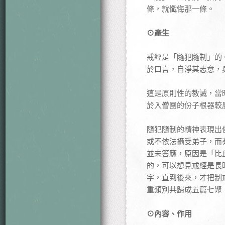
條，就懺悔那一條。
⊙產生
戒經是「隨犯隨制」的
於口言，自淨其志意，
這是原則性的教誡，當
於入僧團的份子根器較
隨犯隨制的精神表現出
或不依法攝受弟子，而
並未答應，原因是「比
的，可以想見戒經是長
字，直到後來，才把制
重類別共歸成五篇七聚
⊙內容、作用