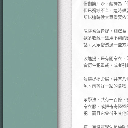
僧伽婆尸沙，翻譯為「
但已殘缺不全。這時候
所以這時候大眾僧要依
尼薩耆波逸提，翻譯為
歡多收藏一些用不到的
話，大眾僧透過一些方
波逸提，是有關穿衣、
會衍生犯重戒，或者引
波羅提提舍尼，共有八
魚、肉等好一點的食物
眾學法，共有一百條，
穿衣服，或把奇奇怪怪
犯，而且它會衍生其他
這一百條眾學法是佛陀