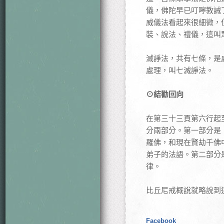
儀，佛陀早已叮嚀教誡
威儀法看起來很細微，
裝、說法、禮儀，這叫
滅諍法，共有七條，是
處理，叫七滅諍法。
⊙結勸回向
在第三十三頁第六行起
分兩部分。第一部分是
羅佛，和現在賢劫千佛
弟子的法語。第二部分
律。
比丘尼戒概說就略說到
Facebook