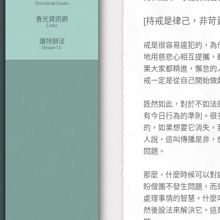
Download Eboks
香光資訊網
[持戒是律己，非苛
Links
護持辦法
戒是很容易違犯的，為
Donate Us
地用慈悲心相互提攜，
果大家都精進，懈怠的
戒一定是從自己開始做
既然如此，對於不如法
有今日行為的準則。很
的，如果想要它消失，
人說，這叫傳播是非，
問題。
那麼，什麼時候可以對
盼僧團不發生問題，而
處理事情的智慧。什麼
然後設法來解決它。這