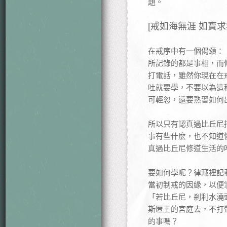
題。
[戒如海無涯 如寶求
在戒序中有一個偈頌：
所記錄的都是事相，而
打電話，雖然你現在在
吐就要學，不要以為這
可輕忽，還要熟習如何
所以只有認真過比丘尼
事有些什麼，也不知道
真過比丘尼修道生活的
要如何學呢？律藏裡記
當初制戒的因緣，以便
「若比丘尼，剎利水澆
斯匿王的宮庭去，不打
的事嗎？