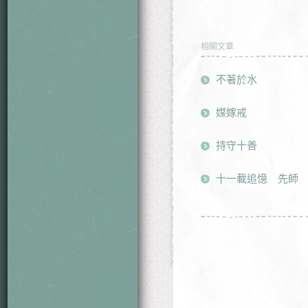
相關文章
不著於水
媒嫁戒
持守十善
十一載追憶 先師