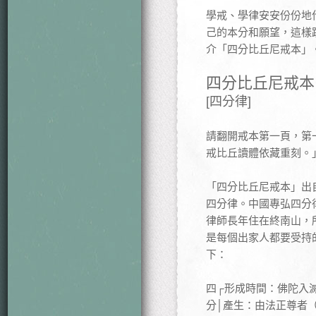
學戒、學律安安份份地
己的本分和願望，這樣
介「四分比丘尼戒本」
四分比丘尼戒本
[四分律]
請翻開戒本第一頁，第
戒比丘讀體依藏重刻。
「四分比丘尼戒本」出
四分律。中國專弘四分
律師長年住在終南山，
是每個出家人都要受持
下：
四┌形成時間：佛陀入
分│產生：由法正尊者