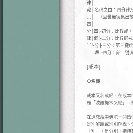
律│
藏├名稱之由：四分律
︵│ （因曇無德集出
四│
分│四┌初分：比丘戒。
律│個├二分：比丘尼
︶└分├三分：第三犍
段└四分：餘二犍度
[戒本]
⊙名義
戒本又名戒經，在戒本
是「波羅提木叉經」，
在遺教經中佛陀一開始
是別解脫或別別解脫、
「別」，是分別，指持