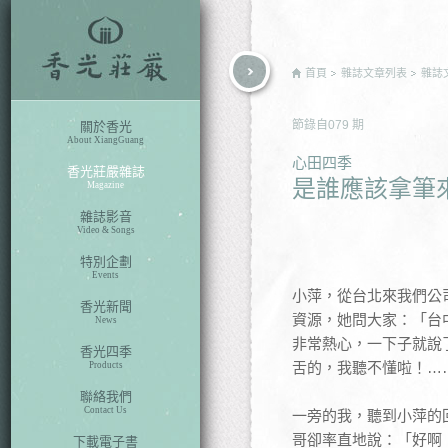
rch
首頁
雜誌文章列表
雜誌
節錄自
079
期
關於香光
About XiangGuang
心田四季
香光莊嚴雜誌
是誰應該拿筆
Magazine
雜誌影音
Video & Songs
特別企劃
Events
小萍，從台北來我們公
香光新聞
資源，她問大家：「台
News
非常熱心，一下子就說
香光四季
舌的，我聽不懂啦！…
Products
聯絡我們
Contact Us
一旁的我，聽到小萍的
哥卻率直地說：「好啊
下載電子書