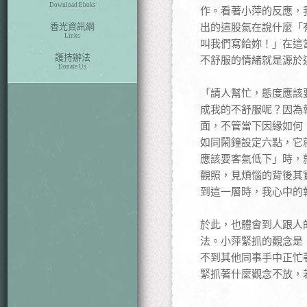
Download Eboks
作。看著小萍的反應，
香光資訊網
出的這股氣在說什麼「
Links
叫我們寫給妳！」在這
護持辦法
不舒服的情緒就是源於
Donate Us
「請人幫忙，態度應該
成我的不舒服呢？因為
面，不管當下因緣如何
如同鬧鐘設定六點，它
應該要客氣低下」時，
觀照，見煩惱的背後其
到這一層時，我心中的
於此，也體會到人跟人
法。小萍緊抓的觀念是
不到其他同事手中正忙
緊抓著什麼觀念不放，