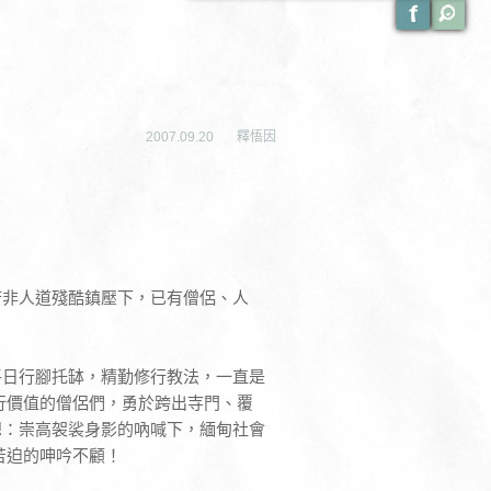
2007.09.20
釋悟因
府非人道殘酷鎮壓下，已有僧侶、人
平日行腳托缽，精勤修行教法，一直是
行價值的僧侶們，勇於跨出寺門、覆
想：崇高袈裟身影的吶喊下，緬甸社會
生苦迫的呻吟不顧！