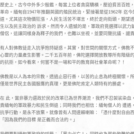
歷史上，古今中外多少殷鑑，每當上位者貪腐驕橫，壓迫貧苦百姓
革命。緬甸自1947年推翻英國的殖民統治，緊接著是從1962年 
道。尤其這次物價狂漲，人民生活苦不堪言，終於走向街頭，期望
生以及民主政治的 訴求。然而令人遺憾的是，軍政府竟選擇以武力
僧侶，這讓同樣身為釋子的我們，也難以坐視，並要同聲抗議、譴
有人對佛教徒走入抗爭抱持疑惑。其實，對世間的關懷方式，佛教
心靈的力量產生影響。二千五百年前，佛陀選擇開放教導所有階級
的抗拒，如今看來，何嘗不是一場和平的教育與社會革命呢？！
佛教是以人為本的宗教，透過止惡行善，以苦的止息為終極關懷。
僅是世界民主各國服膺的真理，更是佛陀肯定人類特有的勝處。
在 此，當非暴力還政於民的改革已為世界潮流，我們不忍袈裟染血
責緬甸的軍政暴力和民生倒退；同時我們也相信：緬甸僧人的 遭遇
抗爭行動，是永不放棄。就像曾有人問達賴喇嘛：「憑什麼對自由
「因為我們的目標 是正義而合法的。」
我們要對緬甸軍政府的呼籲：「暴力必亡！」同時也為那些殉難的