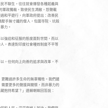
，民不聊生，往往就會爆發各種起義與
迄今的軍政獨裁，致使民生凋敝，怨聲載
透過和平遊行，向軍政府提出：改善民
鎮壓手無寸鐵的僧人，包圍寺院、坑殺
責暴力。
不以強迫和征服的態度面對世間，而以
的人，表達對印度社會種姓制度不平等
所以，任何向上向善的追求與改革，不
，更難過許多生命的無辜犧牲。我們譴
，需要更多的聲援與關懷，而非暴力的
西藏抱持希望？」達賴喇嘛回答說：
僧侶和人民，深深哀悼！加油，我們與