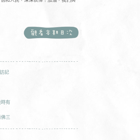
訪記
幾時有
憶佛三