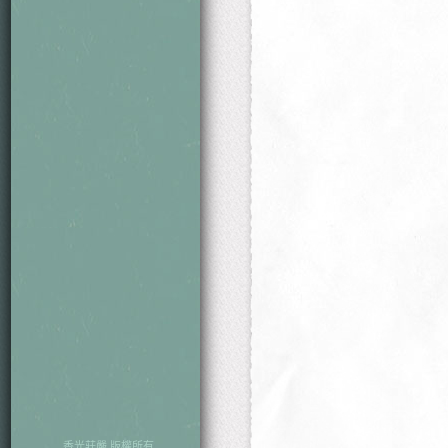
本期目次
香光莊嚴 版權所有