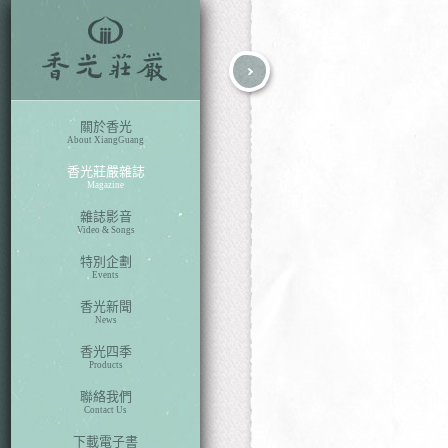
fb
search
關於香光
About XiangGuang
香光莊嚴雜誌
Magazine
雜誌影音
Video & Songs
特別企劃
Events
香光新聞
News
香光四季
Products
聯絡我們
Contact Us
下載電子書