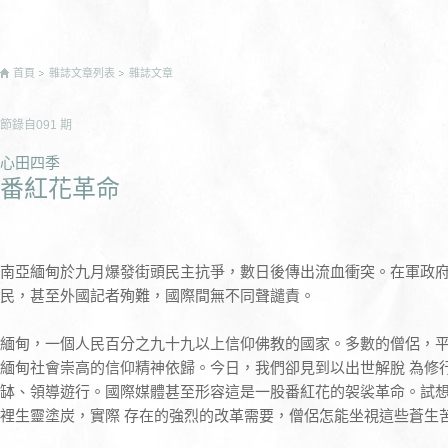
首頁
雜誌文章列表
雜誌文章
節錄自
091
期
心田四季
番紅花革命
南亞緬甸於九月爆發街頭民主抗爭，數日後傳出流血衝突。在軍政
民，甚至外國記者殉難，國際間無不同聲譴責。
緬甸，一個人民百分之九十九以上信仰佛教的國家。多數的僧侶，
緬甸社會崇高的信仰精神依歸。今日，我們卻見到以出世解脫 為修
缽、領導遊行。國際媒體甚至形容這是一股番紅花的袈裟革命。試
裡生靈塗炭，實際 存在的強烈的改革需要，僧侶怎能坐視這些蒼