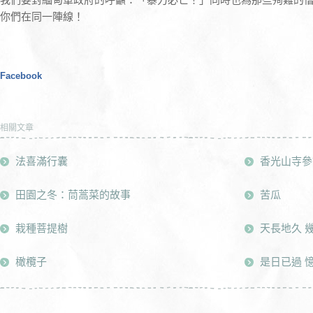
你們在同一陣線！
Facebook
相關文章
法喜滿行囊
香光山寺參
田園之冬：茼蒿菜的故事
苦瓜
栽種菩提樹
天長地久 
橄欖子
是日已過 