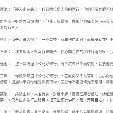
蓮池：「那天走在路上，遇到兩位僧人相約同行。他們見我身體不
原先我不好意思麻煩他們，但我步履緩慢，拖累他們幾次停下來等
背負行李。
然而我還是走得太慢了，一不留神，就和他們走散，而度牒就在行
三洲：「我看那兩人根本就是騙子，存心騙走你的度牒躲避勞役。
蓮池：「您不是聽過『公門好修行』嗎？度牒已失而復得，就放他
三洲：「你既然知道『公門好修行』，怎麼你又不當官呢？從小你
榜首。通過科舉對你僅是探囊取物。怎麼你不走這條光宗耀祖、澤
蓮池：「鐘鼎山林，人各有志。對我來說『擾擾紅塵皆虛幻，緣起
夢』，只有出家修行最踏實。把眾生領進佛門才是『澤惠百姓』，
三洲：「看來你意志非常堅定，就隨你吧！將來你若要建道場，記