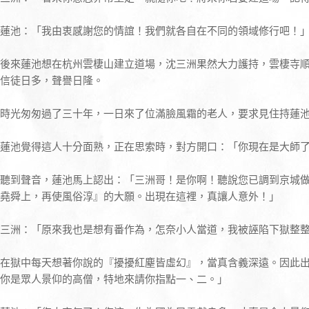
蓮池：「我由衷感謝您的情誼！我們就各自在不同的領域修行吧！
後來蓮池想在杭州雲棲山建立道場，沈三洲果然大力護持，雲棲寺
信徒日多，聲譽日隆。
時光匆匆過了三十年，一日來了位滿臉風霜的老人，要求見住持蓮
蓮池覺得這人十分面熟，正在思索時，對方開口：「你現在是大師
聽到聲音，蓮池馬上認出：「三洲哥！是你啊！聽說您已調到京城
堯舜上，再使風俗淳』的大願。出現在這裡，真讓人意外！」
三洲：「原來我也是想有番作為，怎奈小人當道，我被誣陷下獄整
在獄中每天想著你說的『擾擾紅塵皆虛幻』，當真含義深遠。因此
你是眾人景仰的高僧，特地來請你指點一、二。」