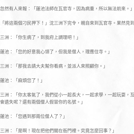
忽然有人來報：「蓮池法師在瓦官寺，因為病重，所以無法前來。
「將這兩個刁民押下！」沈三洲下完令，親自來到瓦官寺。果然見
三洲：「你生病了，到我府上調理吧！」
蓮池：「您的好意我心領了，但我是僧人，理應住寺。」
三洲：「那我去請大夫幫你看病，並派人來照顧你。」
蓮池：「麻煩您了！」
三洲：「你太客氣了，我們從小一起長大，一起求學，一起玩耍，互
會遺失呢？還有兩個僧人假冒你的名號。」
蓮池：「您遇到那兩位僧人了？」
三洲：「是啊！現在把他們關在衙門裡。究竟怎麼回事？」