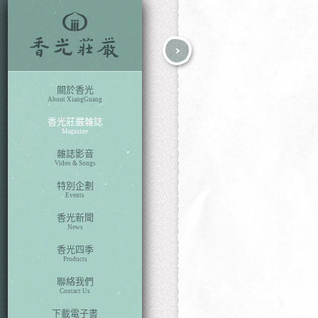
fb
search
關於香光
About XiangGuang
香光莊嚴雜誌
Magazine
雜誌影音
Video & Songs
特別企劃
Events
香光新聞
News
香光四季
Products
聯絡我們
Contact Us
下載電子書