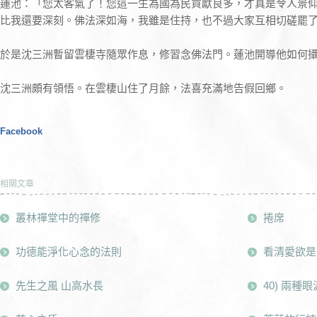
蓮池：「您太客氣了！您這一生為國為民貢獻良多，才真是令人景
比我還要深刻。佛法深如海，我雖是住持，也不過大家互相切磋罷
於是沈三洲暫留雲棲寺隨眾作息，修習念佛法門。蓮池開導他如何
沈三洲頗有領悟。在雲棲山住了月餘，法喜充滿地告假回鄉。
Facebook
相關文章
叢林禪堂中的禪修
捲席
功德能淨化心念的法則
看清愛欲是
先生之風 山高水長
40) 兩種