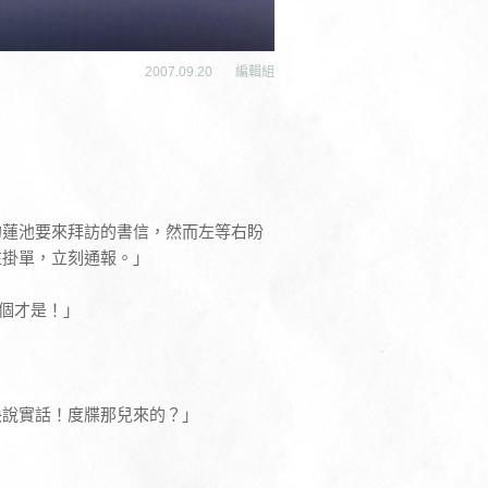
2007.09.20
編輯組
的蓮池要來拜訪的書信，然而左等右盼
往掛單，立刻通報。」
個才是！」
快說實話！度牒那兒來的？」