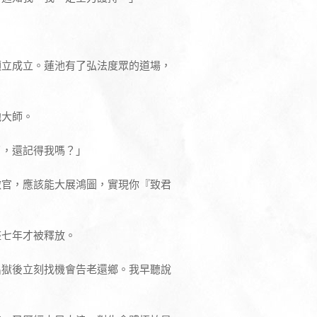
」
順立成立。蓮池有了弘法度眾的道場，
池大師。
了，還記得我嗎？」
做官，應該能大展鴻圖，實現你『致君
整七年才被釋放。
出獄後立刻找機會告老還鄉。我早聽說