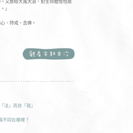
仰。又歷經大風大浪，對生命體悟怕是
了。」
攝心、持戒、念佛。
「法」而非「我」
眼淚不同在哪裡？