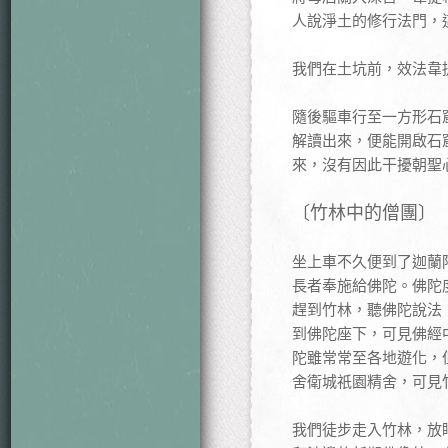
人說淨土的修行法門，
我們在土坑前，效法韋
隨後驅車行至一方形石
解讀出來，便能開啟石
來，沒有因此干擾朝聖
〔竹林中的僧團〕
坐上車不久便到了迦蘭
長者奉施給佛陀。佛陀
趕到竹林，聽佛陀說法
到佛陀座下，可見佛經
陀雖常常至各地遊化，
舍衛城祇園精舍，可見
我們徒步走入竹林，放