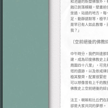
和池邊的新塑佛像外，
蝕已剝落糢糊，壁畫前
坐過、站過的地方，每
足、動靜語默等，極平
是早已有人如此教導，
我？」
〔空前絕後的佛教
中午時分，我們到達那
建，成為印度佛教史上
周圍四十八里」，可見
塔的遺跡，以及依戒律
極其整齊，配置很緊密
可以想像曾有上千的教
佛教史上空前絕後的綜
法王、喇嘛和比丘們在
卻是大家共同的夢想。