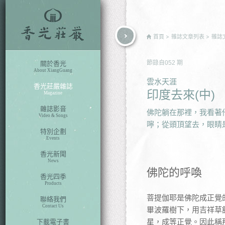
rch
首頁
雜誌文章列表
雜誌
節錄自
052
期
關於香光
About XiangGuang
雲水天涯
香光莊嚴雜誌
印度去來(中)
Magazine
雜誌影音
佛陀躺在那裡，我看著
Video & Songs
嚀；從頭頂望去，眼睛
特別企劃
Events
香光新聞
News
佛陀的呼喚
香光四季
Products
菩提伽耶是佛陀成正覺
聯絡我們
Contact Us
畢波羅樹下，用吉祥草
星，成等正覺。因此稱
下載電子書