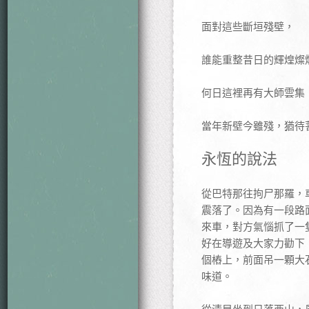
面對這些斷垣殘壁，
誰能重整昔日的輝煌燦
何日這裡再有大師雲集
當年新壁今雖殘，猶待
永恆的說法
從巴特那往拘尸那羅，
震落了。因為有一段路
來車，對方氣惱抓了一
好在導遊及大家力勸下
個樁上，前面吊一顆大
味道。