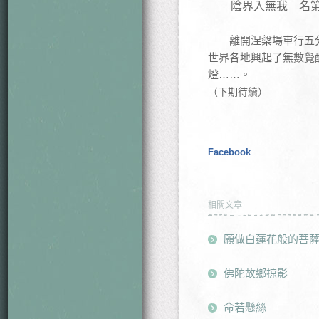
陰界入無我 名第
離開涅槃場車行五分
世界各地興起了無數覺
燈……。
（下期待續）
Facebook
相關文章
願做白蓮花般的菩
佛陀故鄉掠影
命若懸絲