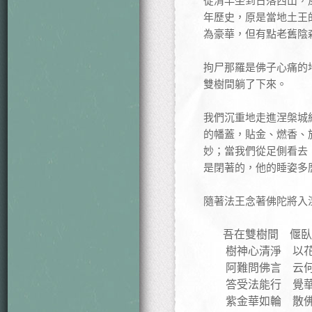
從清早坐到日落西山，
年歷史，原是當地土王
為豪華，但有點老舊陰
拘尸那羅是佛子心痛的
雙樹間躺了下來。
我們沉重地走進涅槃城
的幡蓋，貼金、燃香、
妙；當我們從足側看去
是閉著的，他的睡姿多
隨著法王念著佛陀將入
吾在雙樹間 偃臥
樹神心清淨 以花
阿難問佛言 云何
答受法能行 覺華
紫金華如輪 散佛