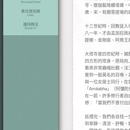
Download Eboks
寺、僧伽藍陸續增建，
香光資訊網
唐、宋，有關菩提場的
Links
護持辦法
十三世紀時，回教徒入
Donate Us
八一年，才由孟加拉政
提樹、金剛座、阿育王
大塔寺是四世紀時，錫
四方形的塔身，逐段向
看來非常巍峨壯觀。法
覺到一股莫名的召喚。
與一位女居士同行，在
「Amitabha」（
在一起。許多修行者自
想：「當我們不曾付出
巡禮完，我們各自找一
到寧靜、清涼、舒暢，