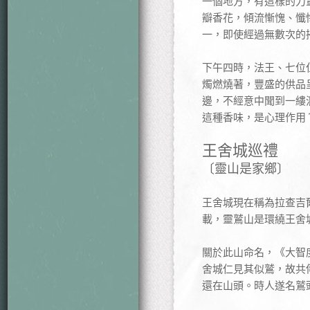
一個地方，有這樣的力
瓣香花，傾流慚愧、懺
一，即使經過無數次的
下午四時，法王、七位
燭燃燒著，豐盛的供品
邊，不經意中聞到一縷
這種香味，是心理作用
王舍城巡禮
〔靈山是家鄉〕
王舍城現在稱為拉查吉爾
載，靈鷲山是環繞王舍
關於此山命名，《大智
舍城仁見其似鷲，故共
還在山頭。時人遂名鷲