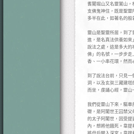
耆闍堀山又名靈鷲山，
支佛鬼神住，既是聖靈
多半在此，如著名的般
靈山是聖靈所居，到了
進，是名真法供養如來
說法之處，這是多大的
佛」的名號，一步步走
香、一小串花環，然而
到了說法台前，只見一
洞，以及玄奘三藏建塔
而坐，虔誦心經，靈山
我們從靈山下來，驅車
礎，是阿闍世王囚禁父
的太子阿闍世，因受提
內，想將他餓死。韋提
將母后關入深宮。韋提