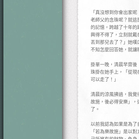
「真沒想到你會出家呢
老師父的念珠呢？就這
的記憶，跨越了十年的
興得不得了，立刻就戴
丟到那兒去了？」她嘆
不知怎麼回答她，就讓
掛單一晚，清晨早齋後
珠掛在她手上，「從現
可以走了！」
清晨的涼風拂過，我覺
故施，後必得安樂」，
了。
以前我認為如果是為了
「若為樂故施」是以對
己所擁有的財物、色身