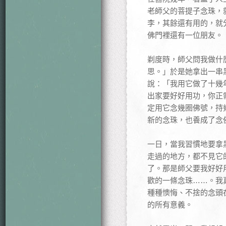
老師父的菩提子念珠，
李，其餘還有用的，就
佛門裡還有一位朋友。
剃度時，師父問我做什
思。」於是她拿出一串
說：「我用它做了十幾
出家要好好用功，你正
定用它念幾圈佛號，持
新的念珠，也養成了念
一日，當我習慣地要拿
走過的地方，都不見它
了。那是師父要我好好
歡的一條念珠……。我
種種懊悔、不捨的念頭
的所有意義。