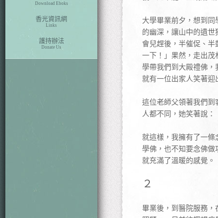
Download Eboks
香光資訊網
大學畢業前夕，想到同
Links
的幽深，讓山中的遺世
護持辦法
會兒趕後，半催促、半
Donate Us
一下！」果然，走出茂
學帶我們到大殿禮佛，
就有一位出家人笑著迎
這位老師父領著我們到
人都不同，她笑著說：
就這樣，我擁有了一條
學佛，也不知要念佛做
就充滿了溫暖的感覺。
２
畢業後，到醫院服務，