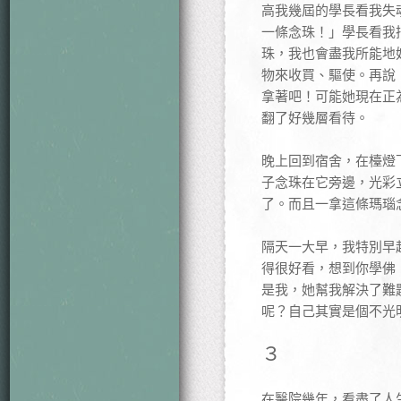
高我幾屆的學長看我失
一條念珠！」學長看我
珠，我也會盡我所能地
物來收買、驅使。再說
拿著吧！可能她現在正
翻了好幾層看待。
晚上回到宿舍，在檯燈
子念珠在它旁邊，光彩
了。而且一拿這條瑪瑙
隔天一大早，我特別早
得很好看，想到你學佛
是我，她幫我解決了難
呢？自己其實是個不光
３
在醫院幾年，看盡了人