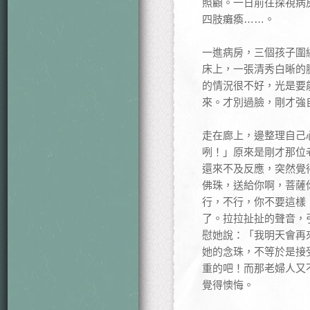
照顧。一日前往探視病
四肢癱瘓……。
一進病房，三個孩子圍
床上，一張清秀白晰的
的情況很不好，光是要
來。才別過臉，剛才強
走在廊上，邊整理自己
咧！」原來是剛才那位
還來不及反應，突然覺
佛珠，送給你啊，菩薩
行，不行，你不要這樣
了。拉拉扯扯的聲音，
慰她說：「我明天會再
她的念珠，不等於是接
重的吧！而那老婦人又
覺得懊悔。