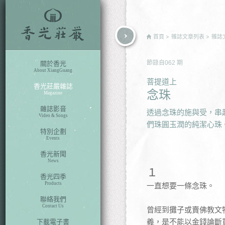
rch
首頁
雜誌文章列表
雜誌
節錄自
062
期
關於香光
About XiangGuang
菩提道上
香光莊嚴雜誌
念珠
Magazine
雜誌影音
透過念珠的施與受，串
Video & Songs
們珠圓玉潤的純潔心珠
特別企劃
Events
香光新聞
News
１
香光四季
Products
一直想要一條念珠。
聯絡我們
Contact Us
曾經到攤子或賣佛教文
義，是不能以金錢論斷
下載電子書