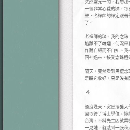
突然靈光一閃，我想起
一個非常心愛的缽，每
聲，老禪師的禪定跟著
了。
老禪師的缽，我的念珠
逃離不了輪迴，何況是
作繭自縛而不自知。我
回神過來，接受念珠遺
隔天，竟然看到黑檀念
是將它收好，只是沒有
４
過沒幾天，突然接獲大
國取得了博士學位，嫁
台灣，不料先生因就業
一見她，就感到一股秋