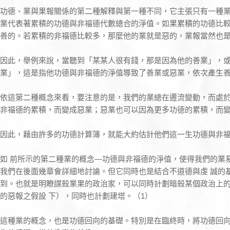
功德、業與果報關係的第二種解釋與第一種不同，它主張只有一種
業代表著累積的功德與非福德代數總合的淨值。如果累積的功德比
善的。若累積的非福德比較多，那麼他的業就是惡的，業報當然也
因此，舉例來說，當聽到「某某人很有錢，那是因為他的善業」，
業」，這是指他功德與非福德的淨值導致了善業或惡業，依次產生
依這第二種概念來看，要注意的是，我們的業總在遷流變動，而處
非福德的累積，而變成惡業；惡業也可以因為更多功德的累積，而
因此，藉由許多的功德計算簿，就能大約估計他們這一生功德與非
如 前所示的第二種業的概念—功德與非福德的淨值，使得我們的業
我們在後面幾章會詳細地討論。但它同時也是結合不道德與虔 誠的
到。也就是明瞭謀殺業果的政治家，可以同時計劃暗殺某個政治上
的惡報之假設 下），同時也計劃建塔。（1）
這種業的概念，也是功德回向的基礎。特別是在臨終時，將功德回