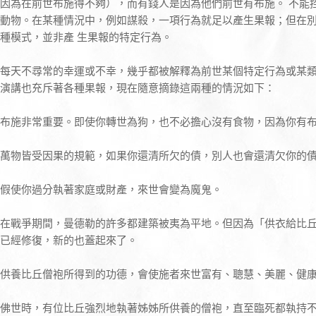
因為在前世布施得不夠），而有錢人是因為他們前世有布施。 不能
動物。在某種情況中，例如謀殺，一項行為就足以產生果報；但在
種模式，並非產 生果報的特定行為。
每天不尋常的幸運或不幸，幾乎都被解釋為前世某個特定行為或某
演講也充斥著各種果報，現在隨意摘錄這兩種的情況如下：
布施非常重要。即使你轉世為狗，也不必擔心沒有食物，因為你有
萬物皆受因果的規範，如果你還清所欠的債，別人也會還清欠你的
假使你過分執著家庭或財產，來世會變為魔鬼。
在戰爭期間，曼德勒的許多都建築被夷為平地。但因為「供衣給比丘」（
已經修復，新的也蓋起來了。
供養比丘僧袍所得到的功德，會使施者來世富有、聰慧、美麗、健
佛世時，有位比丘強烈地執著姊姊所供養的僧袍，直至臨死都執持