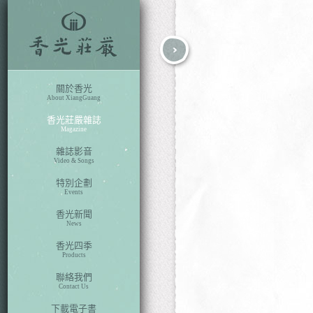
fb
search
關於香光
About XiangGuang
香光莊嚴雜誌
Magazine
雜誌影音
Video & Songs
特別企劃
Events
香光新聞
News
香光四季
Products
聯絡我們
Contact Us
下載電子書