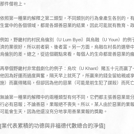
那件僧袍上。
依照第一種業的解釋之第二類型，不同類別的行為會產生各別的，
生當中的各個領域，都是各類善惡業的結果，因此可能就有教育、
例如，野畿村的村民烏倫別（U Lum Byei）與烏融（U Youn
濟的業很好，所以前者窮、後者富。另一方面，烏融在村長的選舉
烏倫別的差。總之，從這個觀點來看，每個人的生命都是善惡業的
再舉個野畿村非常戲劇化的例子：烏坎（U Khant）賭五十元而贏
他因為好運而過度興奮，隔天早上就死了，所贏來的錢全留給親戚
施）而贏得賭局，但卻因為他的惡業（可能是前生犯了謀殺）而死
無論第一種業的解釋中的兩種類型有何不同，它們都主張善惡業是
行必有惡報；不論善惡，果報絕不喪失。所以，某人由於惡業的果
可能會生天，因為他還沒充分地享用善業果報的獎勵。
[業代表累積的功德與非福德代數總合的淨值]