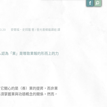
3.20
麥爾福‧史拜羅 著 / 香光書鄉編譯組 譯
人認為「業」是導致果報的形而上的力
，它關心的是（善）業的提昇，而非業
必須掌握業與功德概念的關係。然而，