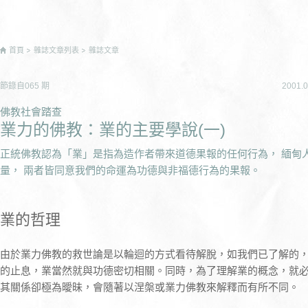
首頁
雜誌文章列表
雜誌文章
節錄自
065
期
2001.0
佛教社會踏查
業力的佛教：業的主要學說(一)
正統佛教認為「業」是指為造作者帶來道德果報的任何行為， 緬甸
量， 兩者皆同意我們的命運為功德與非福德行為的果報。
業的哲理
由於業力佛教的救世論是以輪迴的方式看待解脫，如我們已了解的
的止息，業當然就與功德密切相關。同時，為了理解業的概念，就
其關係卻極為曖昧，會隨著以涅槃或業力佛教來解釋而有所不同。