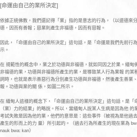
[命運由自己的業所決定]
依據正統佛教，我們還記得「業」指的是意志的行為，（以道德來
德，因而有善報；惡業則產生非福德，因而有惡報。
因此，「命運由自己的業所決定」這句話，是「命運是我們先前行
示。
在 規範性的概念中，業之於功德與非福德，就如同因之於果。緬甸
非福德的果，功德與非福德所產生的業，是導致某人行為果報 的某
詞時，也就是表示善惡行為分別產生功德與非福德，然後產生善業
報。功德與業的關 係，如圖二所示。
在 緬甸人這樣的概念下，「命運由自己的業所決定」這句話，是「
（業）力的結果」的略說。所以，當緬甸人說某人生病是因為他 的
考試失敗是因為他的業，他們的意思是：這些事件（被視為是他過
產生的形而上的力 量）所引起的。（過去行為所產生的現在業為 bwa
nauk bwa: kan）