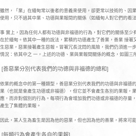
雖然，「業」在緬甸常以後者的意義來使用，卻更常以技術的、因
使用，只不過其中業、功德與果報間的關係（如緬甸人對它們的看
事 實上，因為任何人都有功德與非福德的行為，對它們的關係至少
在於緬甸。依其中一種的說法，累積的功德產生了善業，善業 接著
生惡業，惡業接著產生惡報。冒著冗長沈悶的風險，我們仍須進一
情況：依其中之 一，上述的功德、業與果報間關係的概念，如圖三
[善惡業分別代表我們的功德與非福德的總和]
依業的概念中的第一種類型，善惡業分別代表我們的功德與非福德
果（也就是會產生功德或非福德），但它並不會產生各別的果報，果報
應，而非對個別的行為。每項行為會增加我們功德或非福德的存量
產生了集體的果報。
因此，某人生為畜生是因為他的惡業，但也因為他的善業，將來可
[每類行為會產生各自的果報]