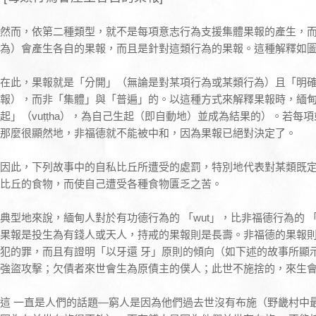
然而，依第二種類型，就不是每項意志行為支援集體果報的產生，
為）會產生各自的果報，而且是針對這類行為的果報。這種解釋如
在此，果報就是「分開」（無論是對某項行為或某類行為）且「明
報），而非「集體」與「普遍」的。以這種方式來解釋果報時，緬甸
起」（vuṭṭha），為自己生起（即自動地）並成為結果的）。若每
那麼很顯然地，非福德就不能被中和，因為果報已絕對決定了。
因此，下列故事中的自私比丘所遭受的處罰，特別地代表對某類既
比丘的食物，而使自己遭受各種食物匱乏之苦。
典型地來說，緬甸人對於有功德行為的 「wut」，比非福德行為的 「
果報是投生為有錢人或天人，持戒的果報則是長壽。非福德的果報
犯的罪，而且有證明「以牙還 牙」原則的傾向（如下述的故事所顯
強盜攻擊；欠債者來世會生為原債主的僕人；此世不施捨的，來生會
這 一直是人們的話題—窮人是因為他們過去世沒有布施（野畿村中