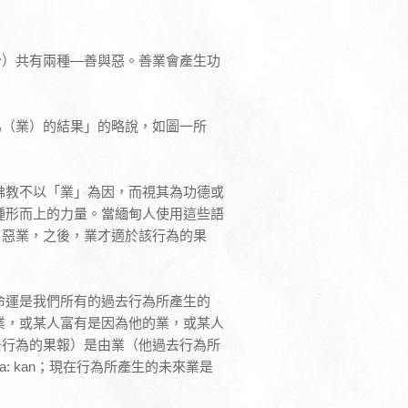
分）共有兩種—善與惡。善業會產生功
為（業）的結果」的略說，如圖一所
佛教不以「業」為因，而視其為功德或
種形而上的力量。當緬甸人使用這些語
、惡業，之後，業才適於該行為的果
命運是我們所有的過去行為所產生的
業，或某人富有是因為他的業，或某人
去行為的果報）是由業（他過去行為所
: kan；現在行為所產生的未來業是