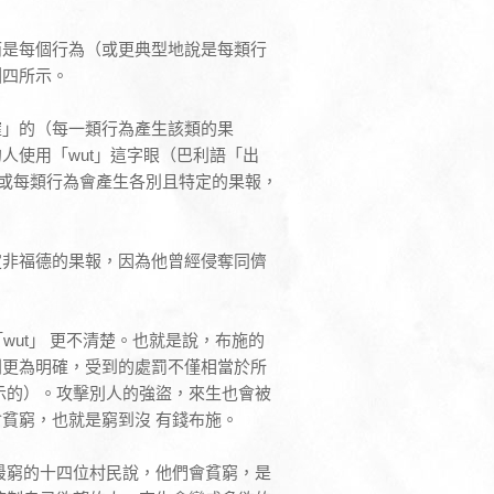
而是每個行為（或更典型地說是每類行
圖四所示。
確」的（每一類行為產生該類的果
人使用「wut」這字眼（巴利語「出
項或每類行為會產生各別且特定的果報，
定非福德的果報，因為他曾經侵奪同儕
wut」 更不清楚。也就是說，布施的
則更為明確，受到的處罰不僅相當於所
示的）。攻擊別人的強盜，來生也會被
貧窮，也就是窮到沒 有錢布施。
最窮的十四位村民說，他們會貧窮，是