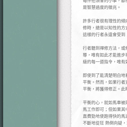
每件他領會的小事，都
是智慧過度的徵兆。
許多行者很有理性的傾
修時，總是以知性的方
這樣的行者永遠會受到
行者聽到禪修方法，或
導，唯有如此才能進步
級的每一道指令，唯有
即使到了能清楚明白地
平衡。然而，如果行者
平衡，將獲得修正。此
平衡的心，就如馬車被
馬工作即可；但如果其
直費勁地使跑得快的馬
不斷地從狂 熱倒向疑