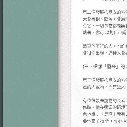
第二個發展捨覺支的方
天會破損、髒污，會腐
有它，一切事物都是無
執著，你可 以對自己
熱衷於流行的人，也許
會很快出現，這種人會
(三、遠離「發狂」的人
第三個發展捨覺支的方
己的人或物，而有些人
有位很執著寵物的長者
修時，他在適當的環境
色地說：「是啊！我有
要他忘了牠 們，專心