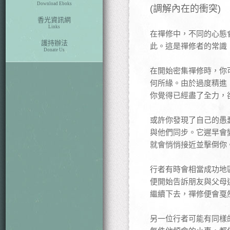
Download Eboks
(調解內在的衝突)
香光資訊網
Links
在禪修中，不同的心態
護持辦法
此。這是禪修者的常識
Donate Us
在開始密集禪修時，你
何所緣。由於過度精進
你覺得已經盡了全力，
或許你發現了自己的愚
與他們同步。它遲早會
就會悄悄接近並擊倒你
行者有時會相當成功地
便開始告訴朋友與父母
繼續下去，禪修便會戛
另一位行者可能有同樣