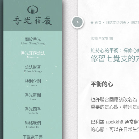
rch
首頁
雜誌文章列表
雜誌
節錄自
075
期
關於香光
About XiangGuang
維持心的平衡：禪修心
香光莊嚴雜誌
修習七覺支的方
Magazine
雜誌影音
Video & Songs
特別企劃
平衡的心
Events
香光新聞
也許聯合國應該改名為「捨協
News
重要的是心態，特別是
香光四季
Products
巴利語 upekkhā 
聯絡我們
Contact Us
的心態，可以在日常生
下載電子書