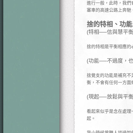
進行一般，此時，我們
塞車的高速公路上奔馳
捨的特相、功能
(特相──信與慧平
捨的特相是平衡相應的
(功能──不過度，也
捨覺支的功能是補充不
衡，不會有任何一方面
(現起──放鬆與平衡
看起來似乎是念在處理
起。
我小時候曾聽人談過如