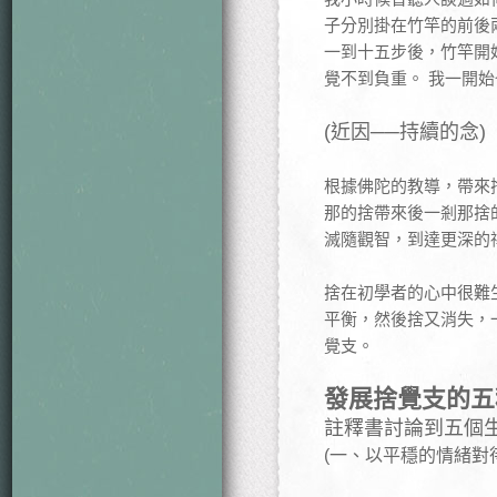
子分別掛在竹竿的前後
一到十五步後，竹竿開
覺不到負重。 我一開
(近因──持續的念)
根據佛陀的教導，帶來
那的捨帶來後一剎那捨
滅隨觀智，到達更深的
捨在初學者的心中很難
平衡，然後捨又消失，
覺支。
發展捨覺支的五
註釋書討論到五個
(一、以平穩的情緒對