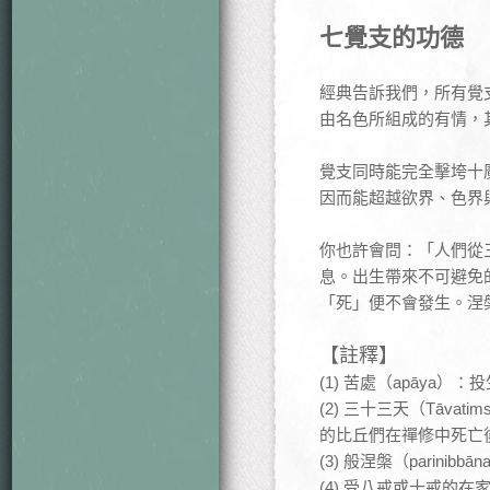
七覺支的功德
經典告訴我們，所有覺
由名色所組成的有情，
覺支同時能完全擊垮十
因而能超越欲界、色界
你也許會問：「人們從
息。出生帶來不可避免
「死」便不會發生。涅
【註釋】
(1) 苦處（apāy
(2) 三十三天（Tā
的比丘們在禪修中死亡
(3) 般涅槃（pari
(4) 受八戒或十戒的在