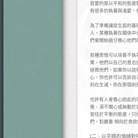
首要的是以平和的態度
有很多的執著與渴愛，
為了準備讓捨生起的基
人，某種執著在關係中
們會開始過分擔心他們
有種思惟可以培養不執
果，他們以自己的意志
拯救他們，如果你以這
心，你也許可以告訴自
刻在生滅。你在那個剎
也許有人會擔心如此的
覺、漠不關心或無動於
安住於平衡的態度，只
們，對嚴重 傾向於貪
(二、以平穩的情緒對