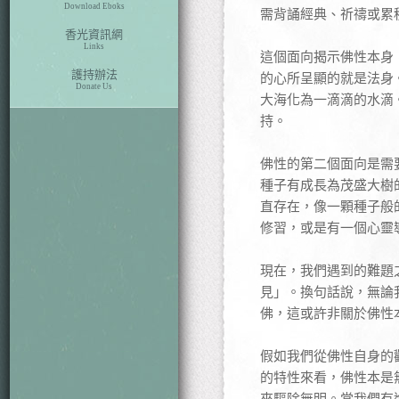
Download Eboks
需背誦經典、祈禱或累
香光資訊網
Links
這個面向揭示佛性本身
護持辦法
的心所呈顯的就是法身
Donate Us
大海化為一滴滴的水滴
持。
佛性的第二個面向是需
種子有成長為茂盛大樹
直存在，像一顆種子般
修習，或是有一個心靈
現在，我們遇到的難題
見」。換句話說，無論
佛，這或許非關於佛性
假如我們從佛性自身的
的特性來看，佛性本是
來驅除無明。當我們有