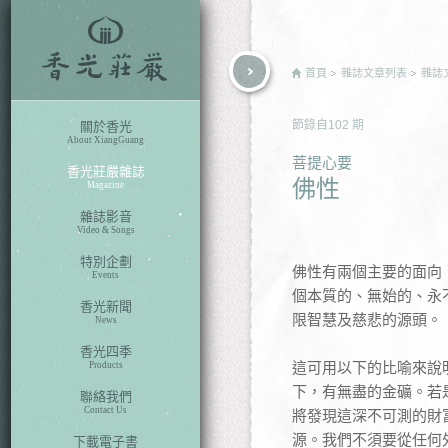
rch
首頁
雜誌文章列表
雜誌
節錄自
102
期
關於香光
About XiangGuang
菩提心要
香光莊嚴雜誌
佛性
Magazine
雜誌影音
Video & Songs
特別企劃
佛性有兩個主要的面向
Events
個本質的、無始的、永
香光新聞
限智慧及慈悲的源頭。
News
香光四季
這可用以下的比喻來說
Products
下，有無盡的金礦。若
聯絡我們
Contact Us
將發現這深不可測的財
源。我們不須要從任何
下載電子書