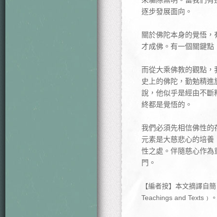
逐步發展面向。
關於佛陀本身的覺悟，
才成佛。有一個關鍵點
而從大乘佛教的觀點，
史上的佛陀，勤勉精進
說，他似乎是經由不斷
終都是覺悟的。
我們必須先相信佛性的
元素是大慈悲心的培養
性之處。伴隨慈心作為
門。
【編者按】本文摘譯自簡．史密斯（
Teachings and T