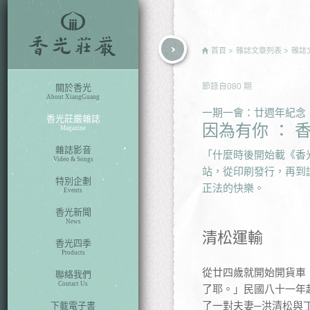
rch
首頁
雜誌文章列表
雜誌
節錄自
080
期
關於香光
About XiangGuang
一期一會：廿週年紀念
香光莊嚴雜誌
因為有你 ： 
Magazine
雜誌影音
「什麼時後開始載《香
Video & Songs
站，從印刷發行，再到
特別企劃
正法的快樂。
Events
香光新聞
News
清松運輸
香光四季
Products
從廿四歲就開始開貨車
聯絡我們
Contact Us
了耶。」民國八十一年
了一對夫妻─洪清松與
下載電子書