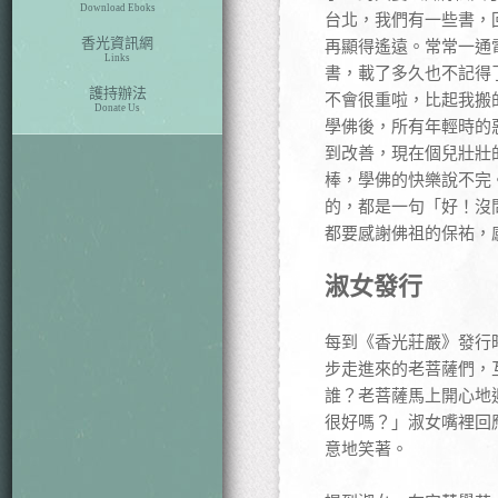
Download Eboks
台北，我們有一些書，
香光資訊網
再顯得遙遠。常常一通
Links
書，載了多久也不記得
護持辦法
不會很重啦，比起我搬
Donate Us
學佛後，所有年輕時的
到改善，現在個兒壯壯
棒，學佛的快樂說不完
的，都是一句「好！沒
都要感謝佛祖的保祐，
淑女發行
每到《香光莊嚴》發行時
步走進來的老菩薩們，
誰？老菩薩馬上開心地
很好嗎？」淑女嘴裡回
意地笑著。