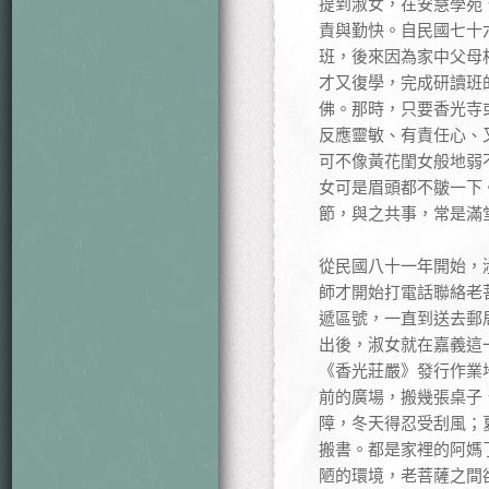
提到淑女，在安慧學苑
責與勤快。自民國七十
班，後來因為家中父母
才又復學，完成研讀班
佛。那時，只要香光寺
反應靈敏、有責任心、
可不像黃花閨女般地弱
女可是眉頭都不皺一下
節，與之共事，常是滿
從民國八十一年開始，
師才開始打電話聯絡老
遞區號，一直到送去郵
出後，淑女就在嘉義這
《香光莊嚴》發行作業
前的廣場，搬幾張桌子
障，冬天得忍受刮風；
搬書。都是家裡的阿媽
陋的環境，老菩薩之間