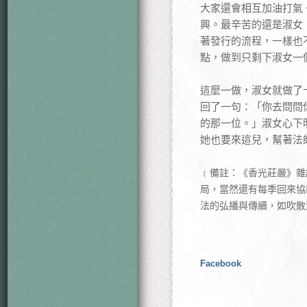
大家還會相互加油打氣
興。最辛苦的還是淑女
著發行的流程，一樣也
點，做到只剩下淑女一
這麼一做，淑女就做了
回了一句：「你去問問
的那一位。」淑女心下
她也要來這兒，幫著法
﹝備註：《香光莊嚴》雜
局，當然還有每季回來協
法的弘播與傳續，如吹散
Facebook