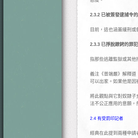
2.3.2 已被簽發逮捕
目前，這也涵蓋緩刑或
2.3.3 已掙脫鐐銬的罪犯
指那些逃離監獄或其他
義注《普端嚴》解釋道
可以出家。如果他是因
將此觀點與它對奴隸子
法不公正應用的意願，
2.4 有受罰印記者
經典在此提到兩種申請