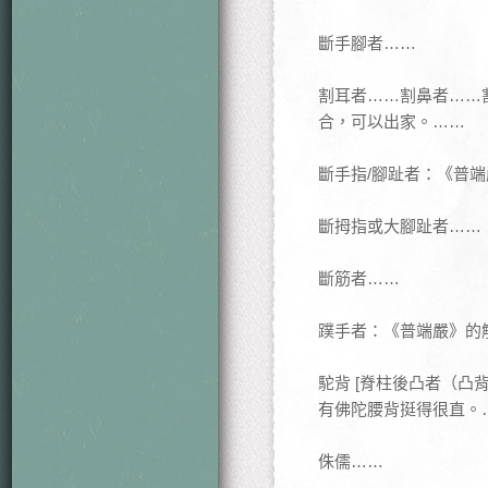
斷手腳者……
割耳者……割鼻者……
合，可以出家。……
斷手指/腳趾者：《普
斷拇指或大腳趾者……
斷筋者……
蹼手者：《普端嚴》的
駝背 [脊柱後凸者（
有佛陀腰背挺得很直。
侏儒……