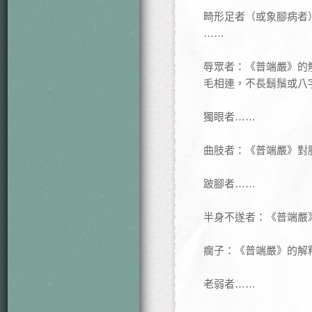
畸形足者（或象腳病者
……
辱眾者：《普端嚴》的
毛相連，不長鬍鬚或八
獨眼者……
曲肢者：《普端嚴》對
跛腳者……
半身不遂者：《普端嚴
瘸子：《普端嚴》的解
老弱者……