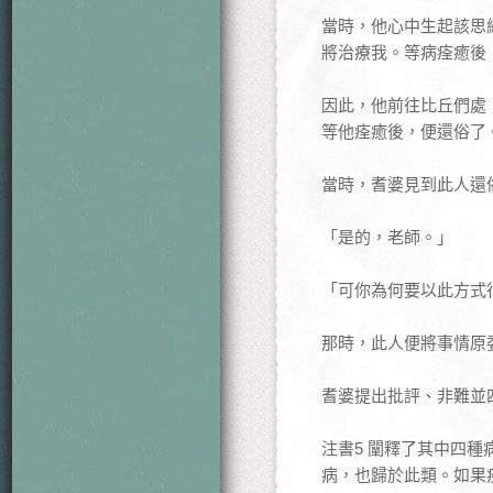
當時，他心中生起該思
將治療我。等病痊癒後
因此，他前往比丘們處
等他痊癒後，便還俗了
當時，耆婆見到此人還
「是的，老師。」
「可你為何要以此方式
那時，此人便將事情原
耆婆提出批評、非難並
注書5 闡釋了其中四
病，也歸於此類。如果