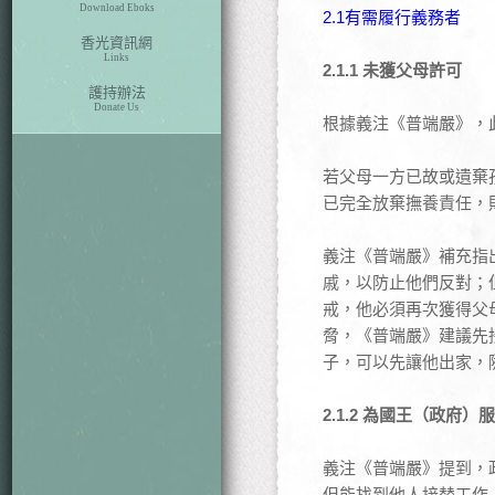
Download Eboks
2.1有需履行義務者
香光資訊網
Links
2.1.1 未獲父母許可
護持辦法
Donate Us
根據義注《普端嚴》，
若父母一方已故或遺棄
已完全放棄撫養責任，
義注《普端嚴》補充指
戚，以防止他們反對；
戒，他必須再次獲得父
脅，《普端嚴》建議先
子，可以先讓他出家，
2.1.2 為國王（政府）
義注《普端嚴》提到，
但能找到他人接替工作