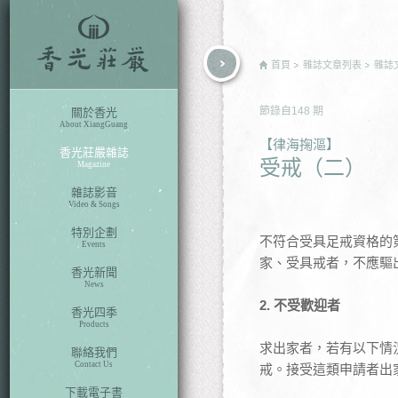
rch
首頁
雜誌文章列表
雜誌
節錄自
148
期
關於香光
About XiangGuang
【律海掬漚】
香光莊嚴雜誌
受戒（二）
Magazine
雜誌影音
Video & Songs
特別企劃
不符合受具足戒資格的
Events
家、受具戒者，不應驅
香光新聞
News
2. 不受歡迎者
香光四季
Products
求出家者，若有以下情
聯絡我們
Contact Us
戒。接受這類申請者出
下載電子書