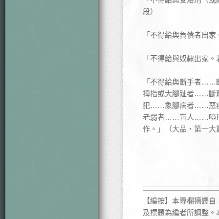
段）
「不得給與負債者出家。
「不得給與奴隸出家。若
「不得給與斷手者……
拇指或大腳趾者……斷
犯……象腳病者……惡
老弱者……盲人……啞
作。」（大品・第一大篇
【編按】本專欄摘譯自《佛教
及標題為編者所調整。本書