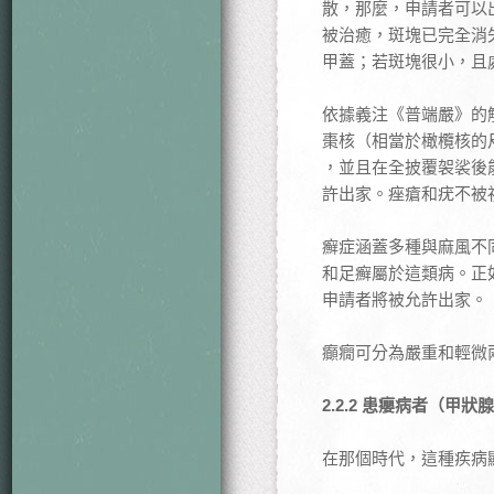
散，那麼，申請者可以
被治癒，斑塊已完全消
甲蓋；若斑塊很小，且
依據義注《普端嚴》的
棗核（相當於橄欖核的
，並且在全披覆袈裟後
許出家。痤瘡和疣不被
癬症涵蓋多種與麻風不
和足癬屬於這類病。正
申請者將被允許出家。
癲癇可分為嚴重和輕微
2.2.2 患癭病者（甲狀
在那個時代，這種疾病