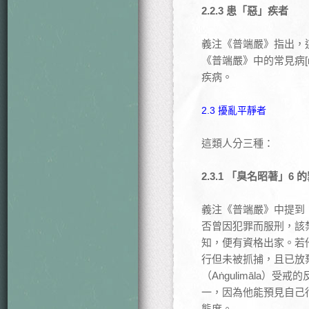
2.2.3 患「惡」疾者
義注《普端嚴》指出，
《普端嚴》中的常見病[
疾病。
2.3 擾亂平靜者
這類人分三種：
2.3.1 「臭名昭著」6 
義注《普端嚴》中提到
否曾因犯罪而服刑，該
知，便有資格出家。若
行但未被抓捕，且已放
（Aṅgulimāla
一，因為他能預見自己
態度。