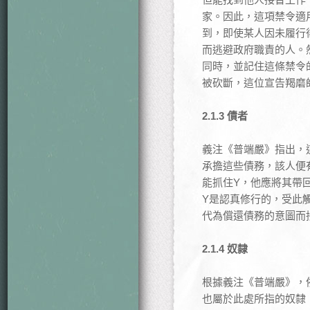
家。因此，這項禁令適
到，即使某人因未履行
而逃避政府職責的人。
同時，並記住這條禁令
被砍斷，這位宣告羯磨
2.1.3 債者
義注《普端嚴》指出，
承擔這些債務，該人便
能抓住Y，他應將其帶
Y是認真修行的，受此
代為償還債務的意圖而
2.1.4 奴隸
根據義注《普端嚴》，
也屬於此處所指的奴隸