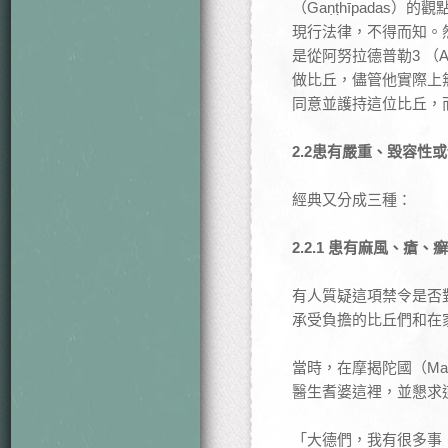
（Gaṇṭhīpada
現行法律，不得而知。
是從阿努拉德普勒3 （A
做比丘，儘管他實際上
同意並護持這位比丘，
2.2患有嚴重、毀容性
經典又分成三種：
2.2.1 患有麻風、瘡
有人質疑這項禁令是否
承受負擔的比丘們和在
當時，在摩揭陀國（Ma
醫生耆婆這裡，並懇求
「大德們，我有很多事，