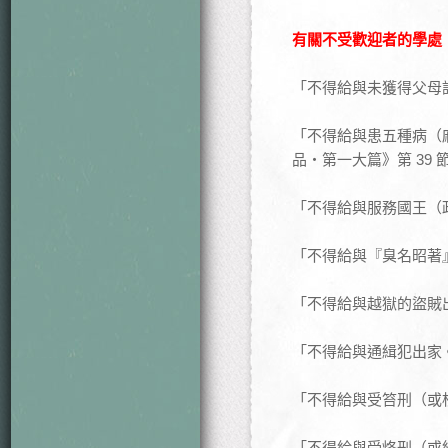
有關不受歡迎者的學處
「不得給與未獲得父母許
「不得給與患五種病（
品・第一大篇》第 39 節
「不得給與服務國王（政
「不得給與『臭名昭著』
「不得給與越獄的盜賊出
「不得給與通緝犯出家。
「不得給與受笞刑（或杖
「不得給與受烙刑（或紋