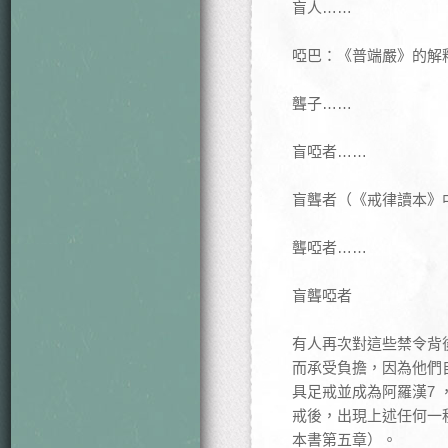
盲人……
啞巴：《普端嚴》的解
聾子……
盲啞者……
盲聾者（《戒律讀本》
聾啞者……
盲聾啞者
有人再次對這些禁令背
而承受負擔，因為他們
具足戒並成為阿羅漢7
戒後，出現上述任何一
本書第五章）。