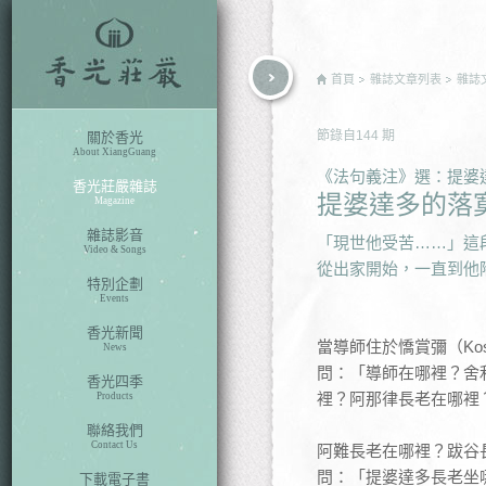
rch
首頁
雜誌文章列表
雜誌
節錄自
144
期
關於香光
About XiangGuang
《法句義注》選：提婆
香光莊嚴雜誌
提婆達多的落
Magazine
雜誌影音
「現世他受苦……」這
Video & Songs
從出家開始，一直到他
特別企劃
Events
香光新聞
當導師住於憍賞彌（Ko
News
問：「導師在哪裡？舍
香光四季
裡？阿那律長老在哪裡
Products
聯絡我們
Contact Us
阿難長老在哪裡？跋谷
問：「提婆達多長老坐
下載電子書