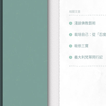
相關文章
淺談佛教藝術
栽培自己：從「忍
皈依三寶
義大利梵蒂岡行記