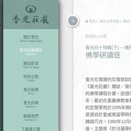
rch
首頁
雜誌文章列表
雜誌
節錄自
139
期
關於香光
About XiangGuang
香光四十特輯(下) —
香光莊嚴雜誌
佛學研讀班
Magazine
雜誌影音
Video & Songs
特別企劃
香光尼僧團的尼僧就如
Events
《香光莊嚴》雜誌、管
香光新聞
的佛學課程計畫，這個
News
年，最初在嘉義佛教會
香光四季
的定慧學苑於1995年
Products
是源自於夏威夷留學時
聯絡我們
Contact Us
機緣巧合。1980年1
座，主題是《妙法蓮華
下載電子書