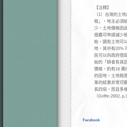
【注釋】
（1）台灣的土地
租」，地主必須
少，土地價格因
佃農可申請減少租
始，國有土地可以
地，其中有20% 
民可以向政府借錢
始的「耕者有其田
價格，約有16 
的田地。土地租賃
革的結果非常可
長四倍，而且多樣化
（Griffin 2002, p
Facebook