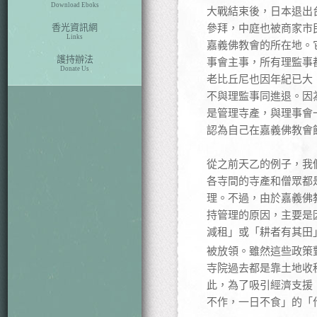
Download Eboks
大戰結束後，日本退出
香光資訊網
參拜，中庭也被商家市
Links
嘉義佛教會的所在地。
護持辦法
事會主事，所有理監事
Donate Us
老比丘尼也因年紀已大
不與理監事同進退。因
是管理寺產，與理事會
認為自己在嘉義佛教會
從之前天乙的例子，我
各寺間的寺產和僧眾都
理。不過，由於嘉義佛
持管理的原因，主要是因
減租」或「耕者有其田
被放領。雖然這些政策
寺院過去都是靠土地收
此，為了吸引經濟支援
不作，一日不食」的「