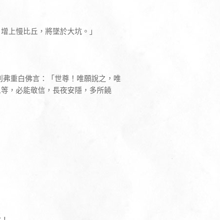
；增上慢比丘，將墜於大坑。」
利弗重白佛言：「世尊！唯願說之，唯
人等，必能敬信，長夜安隱，多所饒
說！