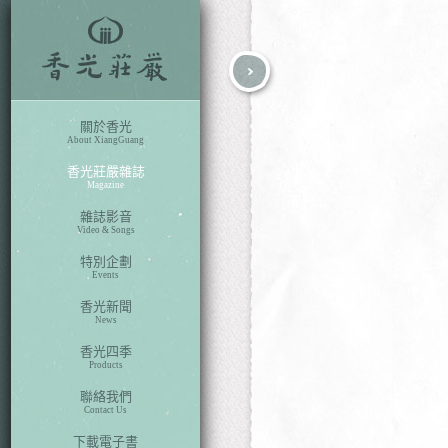
fb
search
關於香光
About XiangGuang
香光莊嚴雜誌
Magazine
雜誌影音
Video & Songs
特別企劃
Events
香光新聞
News
香光四季
Products
聯絡我們
Contact Us
下載電子書