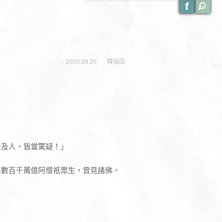
2020.09.20
釋悟因
天及人，皆當驚疑！」
無數百千萬億阿僧祇眾生，曾見諸佛，