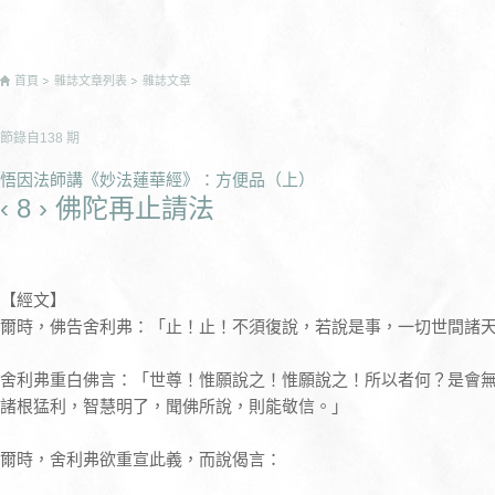
首頁
雜誌文章列表
雜誌文章
節錄自
138
期
悟因法師講《妙法蓮華經》：方便品（上）
‹ 8 › 佛陀再止請法
【經文】
爾時，佛告舍利弗：「止！止！不須復說，若說是事，一切世間諸
舍利弗重白佛言：「世尊！惟願說之！惟願說之！所以者何？是會
諸根猛利，智慧明了，聞佛所說，則能敬信。」
爾時，舍利弗欲重宣此義，而說偈言：