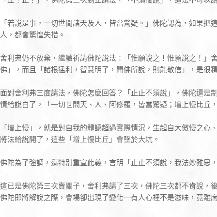
「若說是事，一切世間諸天及人，皆當驚疑。」佛陀認為，如果把
人，都會驚惶失措。
舍利弗仍不放棄，繼續祈請佛陀說法：「惟願說之！惟願說之！」
佛」，而且「諸根猛利，智慧明了，聞佛所說，則能敬信」，是很
面對舍利弗三度請法，佛陀怎麼回答？「止止不須說」，佛陀還是
情給說白了，「一切世間天、人、阿修羅，皆當驚疑；增上慢比丘
「增上慢」，就是對自我的體認超過實際情況，生起自大傲慢之心
將法給說開了，這些「增上慢比丘」會墜於大坑。
佛陀為了強調，還特別重宣此義，言明「止止不須說，我法妙難思
這已是佛陀第三次賣關子，舍利弗請了三次，佛陀三次都不肯說，
佛陀即將解說之際，會場卻出現了變化—有人心裡不是滋味，竟離