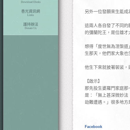
Download Eboks
香光資訊網
另外一位發願來生能成
Links
護持辦法
這兩人各自發了不同的
Donate Us
的彌蘭陀王，是位雄才
想得「度世無為涅槃道
生那天，他們家大象也
他生下來就披著袈裟，
【啟示】
那先投生婆羅門家庭那
是：「無上甚深微妙法
劫難遭遇。」很多地方
Facebook