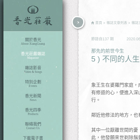
rch
首頁
雜誌文章列表
雜誌
節錄自
137
期
2020.0
關於香光
About XiangGuang
那先的前世今生
香光莊嚴雜誌
5 ) 不同的人
Magazine
雜誌影音
Video & Songs
特別企劃
象王生在婆羅門家庭，
Events
有修道的心，便進入深
香光新聞
行。
News
香光四季
鄰近他修法的地方，也
Products
聯絡我們
Contact Us
其中一位厭離世間的憂
此，他發願來世剃除鬚
下載電子書