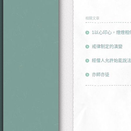
相關文章
1以心印心，燈燈相
戒律制定的演變
經僧人允許始能說
亦師亦徒