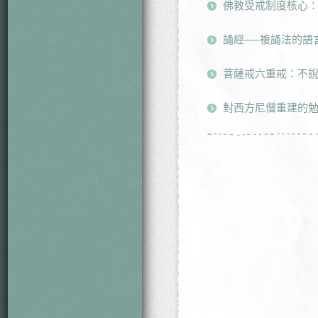
佛教受戒制度核心
誦經──複誦法的語
菩薩戒六重戒：不
對西方尼僧重建的