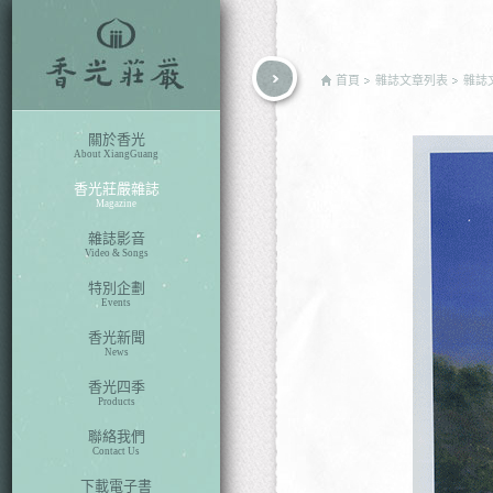
rch
首頁
雜誌文章列表
雜誌
關於香光
About XiangGuang
香光莊嚴雜誌
Magazine
雜誌影音
Video & Songs
特別企劃
Events
香光新聞
News
香光四季
Products
聯絡我們
Contact Us
下載電子書