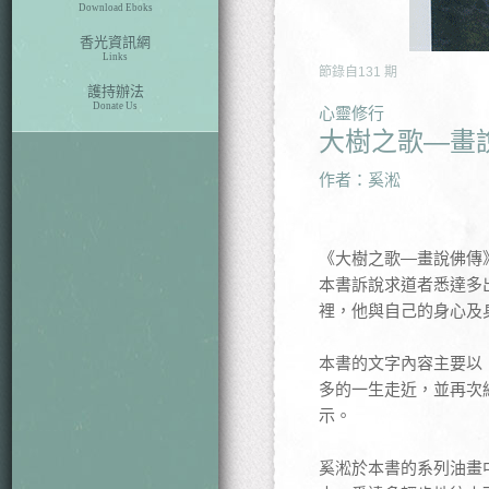
Download Eboks
香光資訊網
Links
節錄自
131
期
護持辦法
Donate Us
心靈修行
大樹之歌—畫
作者：奚淞
《大樹之歌—畫說佛傳
本書訴說求道者悉達多
裡，他與自己的身心及
本書的文字內容主要以
多的一生走近，並再次
示。
奚淞於本書的系列油畫