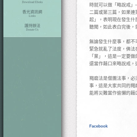
Download Eboks
時就可以做「略說戒」
香光資訊網
二篇或第三篇，如果連
Links
起」，表明現在發生什
護持辦法
聽聞，如此表白完後，
Donate Us
無論發生什麼事，都不
緊急就亂了法度，佛法
「業」，這是一定要做
還當作藉口來略說戒，
羯磨法是僧團法事，必
事，這是大家共同的羯
能將災難當作偷懶的藉
Facebook