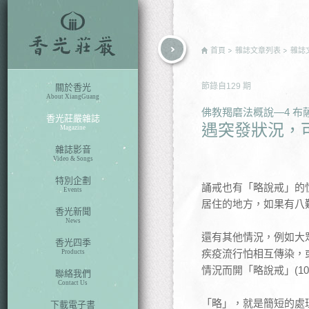
rch
首頁
雜誌文章列表
雜誌
節錄自
129
期
關於香光
About XiangGuang
佛教羯磨法概說—4 布
香光莊嚴雜誌
遇突發狀況，
Magazine
雜誌影音
Video & Songs
特別企劃
誦戒也有「略說戒」的
Events
居住的地方，如果有八
香光新聞
News
還有其他情況，例如大
香光四季
疾疫流行怕相互傳染，
Products
情況而開「略說戒」(10
聯絡我們
Contact Us
「略」，就是簡短的處
下載電子書