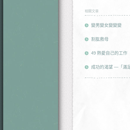
相關文章
變男變女變變變
割肱救母
49 熱愛自己的工作
成功的渴望 ―「滿