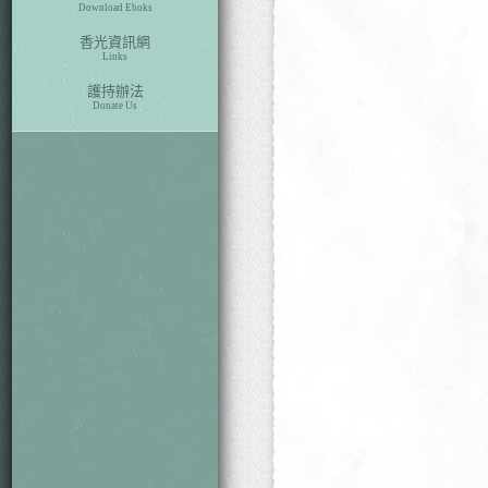
Download Eboks
本期目次
香光資訊網
Links
護持辦法
Donate Us