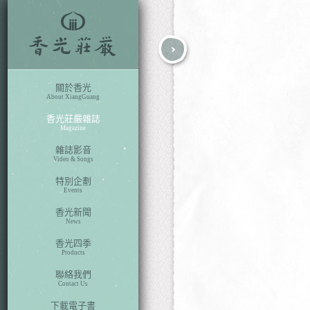
fb
search
關於香光
About XiangGuang
香光莊嚴雜誌
Magazine
雜誌影音
Video & Songs
特別企劃
Events
香光新聞
News
香光四季
Products
聯絡我們
Contact Us
下載電子書