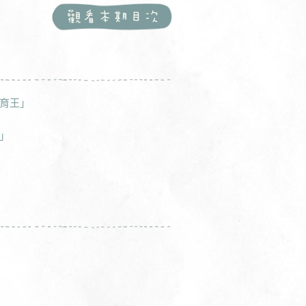
育王」
」