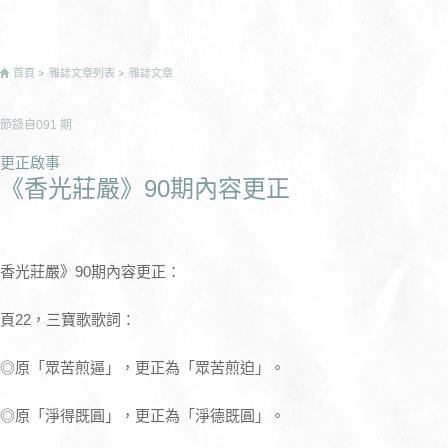
首頁
雜誌文章列表
雜誌文章
節錄自
091
期
更正啟事
《香光莊嚴》90期內容更正
香光莊嚴》90期內容更正：
頁22，三寶歌歌詞：
◎原「眾苦煎逼」，更正為「眾苦煎迫」。
◎原「淨得既圓」，更正為「淨德既圓」。