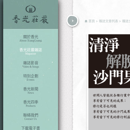
rch
首頁
雜誌文章列表
雜誌
關於香光
About XiangGuang
香光莊嚴雜誌
Magazine
雜誌影音
Video & Songs
特別企劃
Events
香光新聞
News
香光四季
Products
聯絡我們
Contact Us
下載電子書