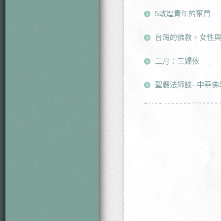
5敦煌青年的奮鬥
台灣的佛教、女性
二月：三歸依
聖嚴法師談--中華