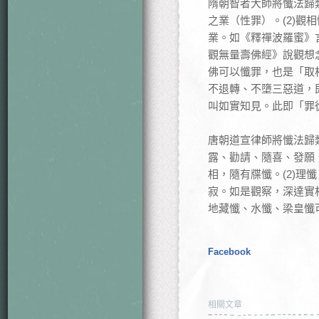
隋朝智者大師將懺法歸
之業（性罪）。(2)觀
業。如《釋禪波羅蜜》
觀無量壽佛經》說觀想
佛可以懺罪，也是「取
不退轉、不墮三惡道，
叫如實知見。此即「罪
唐朝道宣律師將懺法歸
露、勸請、隨喜、發願
相，隨有牒懺。(2)
寂。如是觀察，深達實
地藏懺、水懺、梁皇懺
Facebook
相關文章