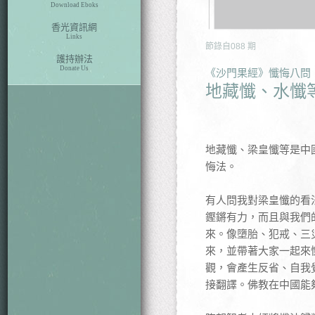
Download Eboks
香光資訊網
Links
節錄自
088
期
護持辦法
Donate Us
《沙門果經》懺悔八問
地藏懺、水懺
地藏懺、梁皇懺等是中
悔法。
有人問我對梁皇懺的看
鏗鏘有力，而且與我們
來。像墮胎、犯戒、三
來，並帶著大家一起來
觀，會產生反省、自我
接翻譯。佛教在中國能