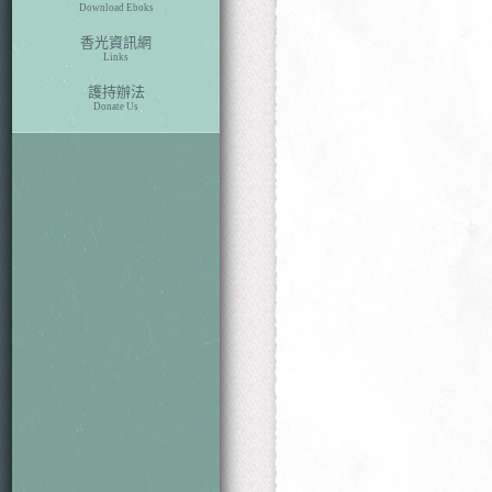
Download Eboks
香光資訊網
Links
護持辦法
Donate Us
本期目次