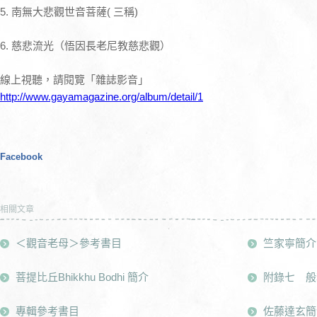
5. 南無大悲觀世音菩薩( 三稱)
6. 慈悲流光（悟因長老尼教慈悲觀）
線上視聽，請閱覽「雜誌影音」
http://www.gayamagazine.org/album/detail/1
Facebook
相關文章
＜觀音老母＞參考書目
竺家寧簡介
菩提比丘Bhikkhu Bodhi 簡介
附錄七 般
專輯參考書目
佐藤達玄簡