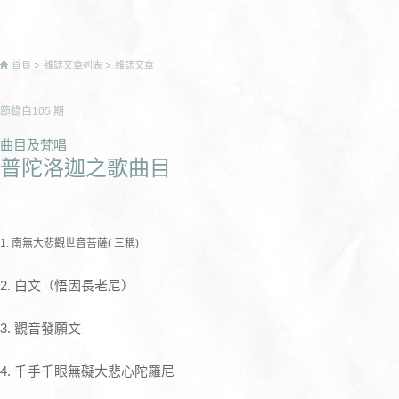
首頁
雜誌文章列表
雜誌文章
節錄自
105
期
曲目及梵唱
普陀洛迦之歌曲目
1. 南無大悲觀世音菩薩( 三稱)
2. 白文（悟因長老尼）
3. 觀音發願文
4. 千手千眼無礙大悲心陀羅尼