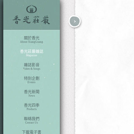
fb
search
關於香光
About XiangGuang
香光莊嚴雜誌
Magazine
雜誌影音
Video & Songs
特別企劃
Events
香光新聞
News
香光四季
Products
聯絡我們
Contact Us
下載電子書