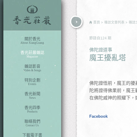
rch
首頁
雜誌文章列表
雜誌
節錄自
124
期
關於香光
About XiangGuang
佛陀證道事
香光莊嚴雜誌
魔王擾亂塔
Magazine
雜誌影音
Video & Songs
特別企劃
佛陀證悟前，魔王的擾
Events
陀將證得佛果前，魔王
香光新聞
在佛陀威神的照耀下，
News
香光四季
Products
Facebook
聯絡我們
Contact Us
下載電子書