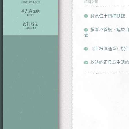
相關文章
Download Eboks
香光資訊網
身念住十四種隨觀
Links
護持辦法
Donate Us
捨斷不善根，饒益
義
〈耳根圓通章〉說
以法的正見為生活