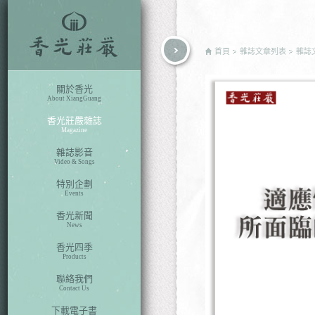
rch
首頁
雜誌文章列表
雜誌
關於香光
About XiangGuang
香光莊嚴雜誌
Magazine
雜誌影音
Video & Songs
特別企劃
Events
香光新聞
News
香光四季
Products
聯絡我們
Contact Us
下載電子書