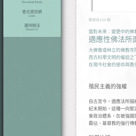
Download Eboks
香光資訊網
Links
節錄自
104
期
護持辦法
Donate Us
面對未來：變更中的佛
適應性佛法所
大佛像或林立的佛教寺
西方科學文明的催迫之
在現今社會的使命與責
殖民主義的強權
自古至今，適應法所描
紀末期始，這種一向堅
會政治體系，在被強國
霸佔、基督教的強行傳