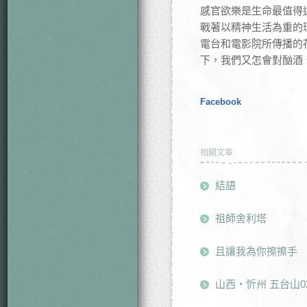
感官欲樂是生命最值得
戰著以精神生活為重的
電台和電影院所傳播的
下，我們又怎會對酗酒
Facebook
相關文章
結語
祖師舍利塔
且讓我為你擦擦手
山西・忻州 五台山0