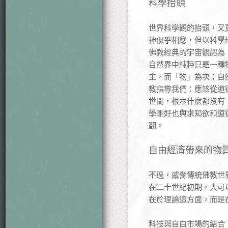
科學抬頭
世界科學觀的抬頭，又
神似乎相應，但以科學
佛教經典的宇宙觀認為
自然界中純粹只是一種
主，而「物」為次；自
教指導我們：應該從道
世間，根本什麼都沒有
學剛好也與求知欲和道
翻。
自由經濟帶來的物
不過，威脅傳統佛教世
在二十世紀初期，大可
在於理論這方面，而是
科技與自由市場的結合