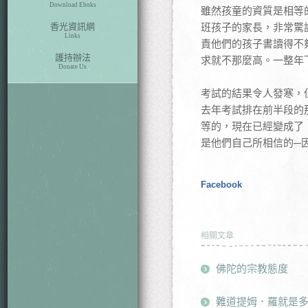
Download Eboks
雖然孩童的資質是相等
香光資訊網
班孩子的家長，非常驚
Links
責他們的孩子書讀得不
護持辦法
求就不那麼高。一整年
Donate Us
考試的結果令人發寒，
去年考試排在前半段的
等的，現在已經變成了
是他們自己所相信的─
Facebook
相關文章
佛陀的宗教態度
難道提姆．羅就是