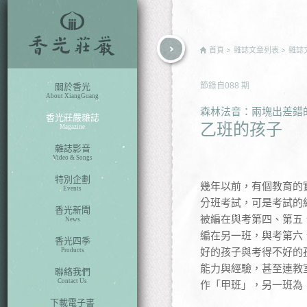
rch
首頁
雜誌文章列表
雜誌
節錄自
088
期
關於香光
About XiangGuang
森林法音：兩塊出差錯
香光莊嚴雜誌
乙班的孩子
Magazine
雜誌影音
Video & Songs
特別企劃
幾年以前，有個教育的
Events
分班考試，可是考試的
香光新聞
被編在與考第四、第五
News
編在另一班，與考第六
香光四季
好的孩子與考得不好的
Products
能力與經驗，甚至連教
聯絡我們
Contact Us
作「甲班」，另一班為
下載電子書