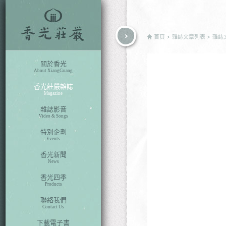
rch
首頁
雜誌文章列表
雜誌
關於香光
About XiangGuang
香光莊嚴雜誌
Magazine
雜誌影音
Video & Songs
特別企劃
Events
香光新聞
News
香光四季
Products
聯絡我們
Contact Us
下載電子書