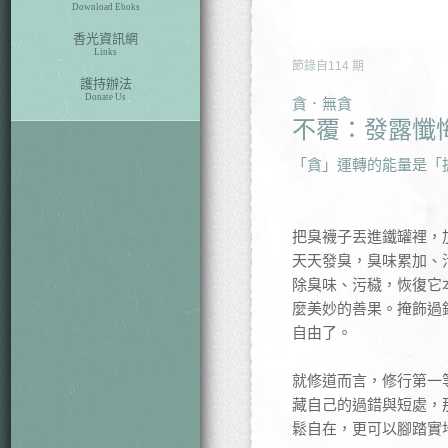
Download Eboks
香光資訊網
Links
節錄自
114
期
護持辦法
Donate Us
貪．無貪
不覆：發露懺
「貪」運轉的能量是「
把臭襪子丟進鐵罐裡，
天天發臭，臭味累加、
除臭味、污穢，恢復它
麼美妙的善果。掩飾過
自由了。
就修道而言，修行第一
藏自己的過錯與短處，
鬆自在，更可以腳踏實