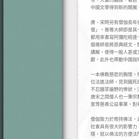
中國文學得到新的開展
唐、宋時另有僧伽長年
僧」，善導大師即是其
都用來書寫阿彌陀經達
倡導師是將原典經文，
講解，使得一般人甚或
獻，此外也帶動中國說
一本佛教慈悲的胸懷，
位法進法師，見到餓死
不忍餓莩遍野的慘狀，
唐宋之間僧人也一秉宗
室等慈善公益事業，對
僧伽致力於修持佛法，
社會具有很大的影響力
隱，就以佛法的方便法