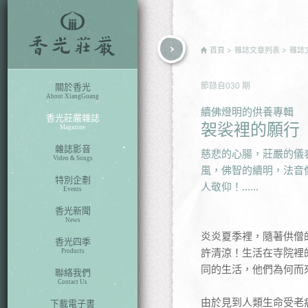
rch
首頁
雜誌文章列表
雜誌
節錄自
030
期
關於香光
About XiangGuang
續佛燈明的供養專輯
香光莊嚴雜誌
袈裟裡的願行
Magazine
雜誌影音
慈悲的心腸，莊嚴的儀表
Video & Songs
風，佛智的續明，法音
特別企劃
人敬仰！......
Events
香光新聞
News
炎炎夏季裡，隨著供僧
香光四季
許清涼！生活在寺院裡
Products
同的生活，他們為何而
聯絡我們
Contact Us
由於見到人類生命受老
下載電子書