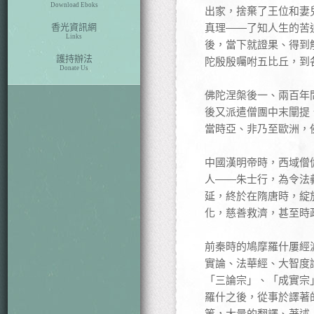
Download Eboks
出家，捨棄了王位和妻
香光資訊網
真理——了知人生的苦
Links
後，當下就證果、得到
護持辦法
陀殷殷囑咐五比丘，到
Donate Us
佛陀涅槃後一、兩百年
後又派遣僧團中末闡提
當時亞、非乃至歐洲，
中國漢明帝時，西域僧
人——朱士行，為令法
延，終於在隋唐時，綻
化，慈善救濟，甚至時
前秦時的鳩摩羅什屢經
實論、法華經、大智度
「三論宗」、「成實宗
羅什之後，從事於譯著的
等，大量的翻譯、著述