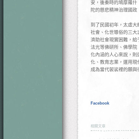
安，後秦時的鳩摩羅什
陀的慈悲精神治理國政
到了民國初年，太虛大
社會、化世導俗的三大
濟助社會現實困難，給
法光等佛研所、佛學院
化內涵的人心來說，則
化、教育志業，運用現
成為當代袈裟裡的願與
Facebook
相關文章