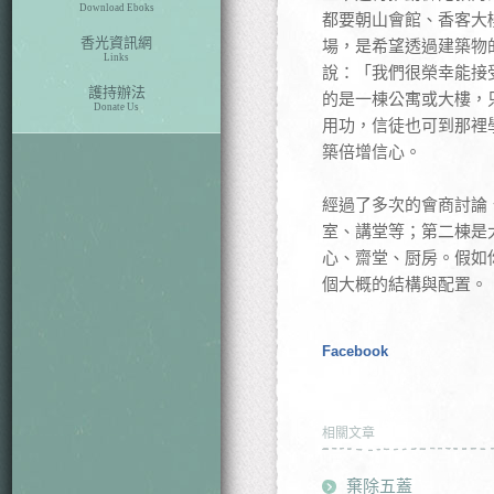
Download Eboks
都要朝山會館、香客大
香光資訊網
場，是希望透過建築物
Links
說：「我們很榮幸能接
護持辦法
的是一棟公寓或大樓，
Donate Us
用功，信徒也可到那裡
築倍增信心。
經過了多次的會商討論
室、講堂等；第二棟是
心、齋堂、厨房。假如
個大概的結構與配置。
Facebook
相關文章
棄除五蓋