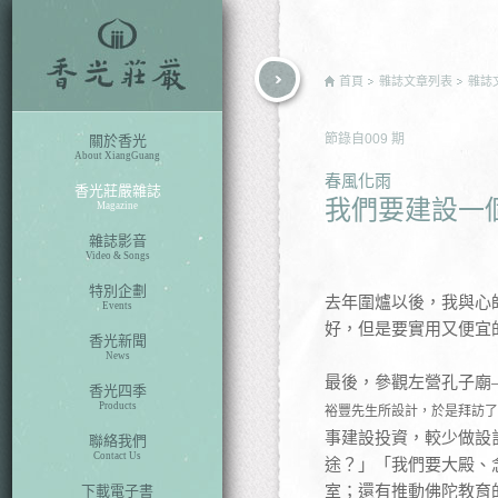
rch
首頁
雜誌文章列表
雜誌
節錄自
009
期
關於香光
About XiangGuang
春風化雨
香光莊嚴雜誌
我們要建設一
Magazine
雜誌影音
Video & Songs
特別企劃
去年圍爐以後，我與心
Events
好，但是要實用又便宜
香光新聞
News
最後，參觀左營孔子廟
香光四季
Products
裕豐先生所設計，於是拜訪了
事建設投資，較少做設
聯絡我們
Contact Us
途？」「我們要大殿、
室；還有推動佛陀教育的
下載電子書