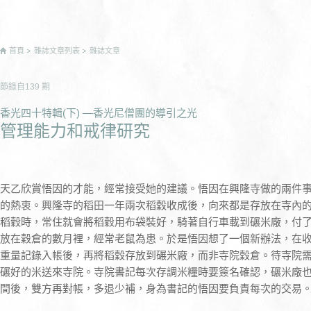
首頁
雜誌文章列表
雜誌文章
節錄自
139
期
香光四十特輯(下) —香光尼僧團的導引之光
管理能力和戒律研究
天乙欣賞悟因的才能，經常接受她的建議。悟因在興隆寺做的兩件
的熱衷。興隆寺的稻田一年兩次稻穀收成後，向來都是存放在寺內
稻穀時，常住就會將稻穀用布袋裝好，騎著自行車載到碾米廠，付
放在穀倉的數月裡，經常老鼠為患。於是悟因想了一個新辦法，在
重量記錄入帳後，再將稻穀存放到碾米廠，而非寺院穀倉。待寺院
碾好的米送來寺院。寺院書記每次存調米糧時要簽名確認，碾米廠
間後，雙方再對帳，多退少補，身為書記的悟因要負責每次的交易