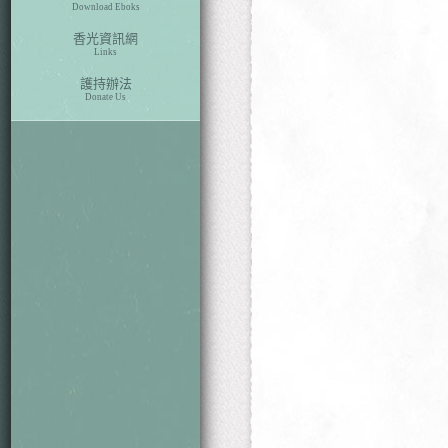
Download Eboks
香光資訊網
Links
護持辦法
Donate Us
本期目次