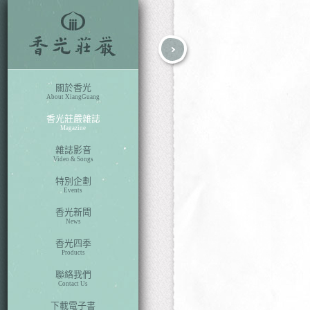
fb
search
關於香光
About XiangGuang
香光莊嚴雜誌
Magazine
雜誌影音
Video & Songs
特別企劃
Events
香光新聞
News
香光四季
Products
聯絡我們
Contact Us
下載電子書