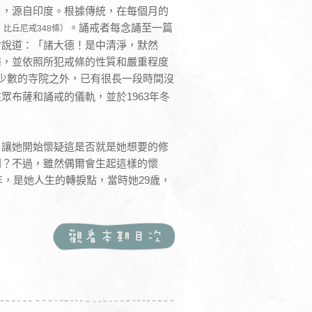
」，源自印度。根據傳統，在每個月的
。誦戒者每念誦至一篇
；比丘尼戒348條）
會說道：「諸大德！是中清淨，默然
悔，並依照所犯戒條的性質和嚴重程度
少數的寺院之外，已有很長一段時間沒
布薩和誦戒的儀軌，並於1963年冬
，讓她開始懷疑這是否就是她想要的修
別？不過，雖然偶爾會生起這樣的懷
年，是她人生的轉捩點，當時她29歲，