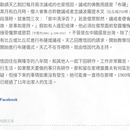
勸請天乙制訂每月兩次誦戒的也是悟因。誦戒的佛教用語是「布薩
黑月和白月時，僧人會集合聆聽誦戒者念誦波羅提木叉
（比丘戒250條
段落時，就會問三次：「是中清淨否？」若是僧眾默然，誦戒者便
故，是事如是持。」假如有人違犯戒律，他必須在僧眾面前發露懺
接受懺罪或懲罰
。不管是在中國還是台灣，除了
（于君方1981, p.199-202）
有比丘或比丘尼進行布薩或誦戒。天乙回應悟因的請求，開始教導住眾
開始進行布薩儀式。天乙不在寺裡時，就由悟因代為主持。
悟因住在興隆寺的八年間，和其他人一起下田耕作，工作非常艱苦
行生活。如果整天要做的事只有耕作，那和留在家裡當農夫有何區
疑，但接下來的事情如果沒有發生，她可能會一直待在那裡。1969
已經過了11年出家人的生活。
Facebook
相關文章