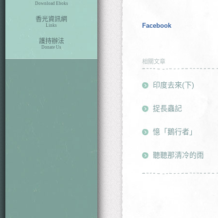
Download Eboks
香光資訊網
Facebook
Links
護持辦法
Donate Us
相關文章
印度去來(下)
捉長蟲記
憶「鵝行者」
聽聽那清冷的雨