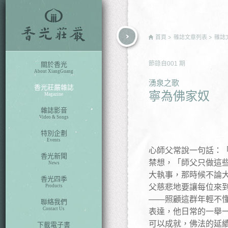
rch
首頁
雜誌文章列表
雜誌
節錄自
001
期
關於香光
About XiangGuang
湧泉之歌
香光莊嚴雜誌
寧為佛家奴
Magazine
雜誌影音
Video & Songs
特別企劃
Events
心師父常說一句話：
香光新聞
禁想，「師父只做這
News
大執事，那時候不論
香光四季
父慈悲地要讓每位來
Products
——照顧這群年輕不
聯絡我們
Contact Us
表達，他日常的一舉
可以成就，佛法的延
下載電子書