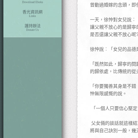
Download Eboks
曾動過婚嫁的念頭，即
香光資訊網
Links
一天，徐忡對女兒說︰
護持辦法
讓父親不放心的是歸寧
Donate Us
是否還讓父親不放心呢
徐忡說︰「女兒的品德
「既然如此，歸寧的問
的歸依處，比傳統的從
「你要獨善其身是不錯
忡無限感慨的說。
「一個人只要信心堅定
父女倆的談話就這樣結
將與自己訣別一般，幾