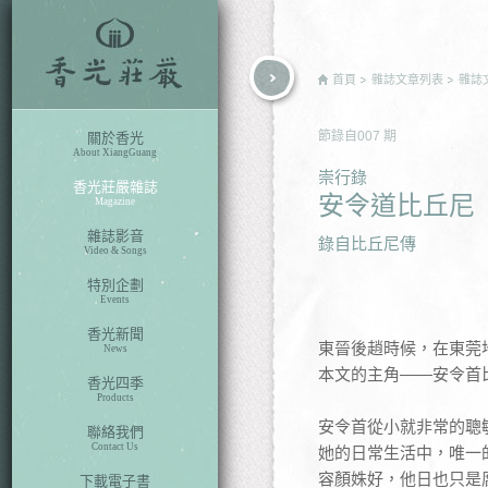
rch
首頁
雜誌文章列表
雜誌
節錄自
007
期
關於香光
About XiangGuang
崇行錄
香光莊嚴雜誌
安令道比丘尼
Magazine
雜誌影音
錄自比丘尼傳
Video & Songs
特別企劃
Events
香光新聞
東晉後趙時候，在東莞
News
本文的主角——安令首
香光四季
Products
安令首從小就非常的聰
聯絡我們
Contact Us
她的日常生活中，唯一
容顏姝好，他日也只是
下載電子書