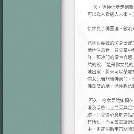
一天，徐忡信步走到街
可以為人看過去未來。
徐忡見了佛圖澄。敘明
徐忡很虔誠的潔身齋戒
請他注意看︰只見掌中
詳，那沙門的儀表容態
然的說:「這是你女兒
她出家，將來可以榮顯
你女兒若能續佛慧命，
佛圖澄的話，徐忡將信
不久，徐女果然如願在
澄及淨檢比丘尼受具足
跡，只覺得心念於彈指
有所悟，而且每每讀過
中，更能洞徹宇宙間隱