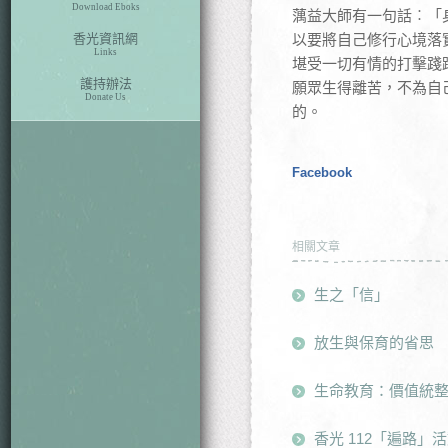
Download Eboks
蕅益大師有一句話︰「
香光資訊網
以要將自己修行心境落
Links
堪受一切有情的打擊踐
護持辦法
願眾生得離苦，不為自
Donate Us
的。
Facebook
相關文章
生之「信」
放生與保育的省思
生命教育：價值統
香光 112「遍路」