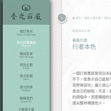
rch
首頁
雜誌文章列表
雜誌
節錄自
004
期
關於香光
About XiangGuang
春風化雨
香光莊嚴雜誌
行者本色
Magazine
雜誌影音
Video & Songs
特別企劃
Events
一個行者應該是坦白赤
香光新聞
不下，就表示自己能耐
News
見弊帚自珍」讓人放心
香光四季
是自己的缺陷、不足，
Products
的煩惱中，而更積極的
聯絡我們
Contact Us
或尖酸地嘲諷他人。
下載電子書