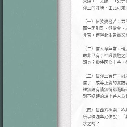
念經。」又說︰「汝等
淨土的殊勝，由此可知
（一）信娑婆極苦：眾
而生愛別離、怨憎會、
非苦。待得此生告盡又
（二）信人命無常，輪
命非己有；神識飄遊之
翻身？縱使因修十善，
（三）信淨土實有︰尚
信了。成等正覺的實語
裡無論有情無情都隨時
到不退轉的諸上善人為
（四）信西方極樂︰極
所以釋迦牟尼佛說：「
求之嗎？