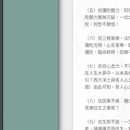
（五）信彌陀願力：阿
陀願力實無可疑，一切
陀，何愁不開悟！
（六）信三根普被，法
彌陀光明，心生喜樂，
彌陀，臨命終時，恐佛
（七）信自心念力，不
在人生大夢中，以本具
引？西方淨土與吾人心
語）由此可知，吾人心
（八）信因果不爽︰種
見佛往生之果呢？
（九）信生即不退，一
者，諸佛護念而往生，