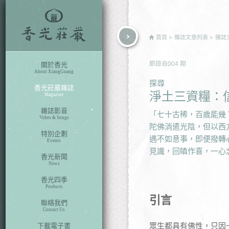
rch
首頁
雜誌文章列表
雜誌
節錄自
004
期
關於香光
About XiangGuang
探尋
香光莊嚴雜誌
淨土三資糧：
Magazine
雜誌影音
「七十古稀，百歲能幾
Video & Songs
陀佛消遣光陰，但以西
特別企劃
遇不如意事，即便撥轉
Events
見識，回瞋作喜，一心
香光新聞
News
香光四季
Products
引言
聯絡我們
Contact Us
眾生都具有佛性，只因
下載電子書