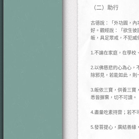
（二）助行
古德說：「外功圓，內
好。觀經說：「欲生彼
皈，具足眾戒，不犯威
1.不論在家庭，在學
2.以佛慈悲的心為心
除邪見，若能如此，則
3.皈依三寶，供養三
悉皆摒棄，切不可讀。
4.盡量吃素持齋；若
5.發菩提心，廣結善