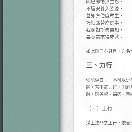
聞已即悟無生忍，
不違安養入娑婆，
善知方便度眾生，
巧把塵勞為佛事，
我願如斯佛自知，
畢竟當來得成就。
如此則三心具足，方名
三、力行
彌陀經云：「不可以少
願，若不能力行，則必
融，則善根、福德、因
（一）正行
淨土法門之正行，依善