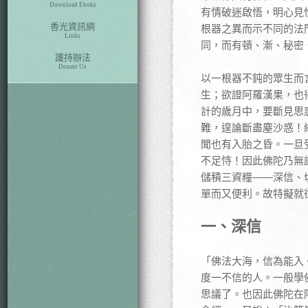
Download Eboks
有情破迷啟悟，明心見
香光資訊網
根器之異而示不同的法
Links
同，而有頓、漸、秘密
護持辦法
Donate Us
以一根器不鈍的眾生而
生；欲證阿羅漢果，也
計的歲月中，要斷見思
難，遑論斷盡塵沙惑！
聞也有入胎之昏。一旦
不足恃！因此佛陀乃無
儲積三資糧——深信、
單而又便利。故特擬就
一、深信
「佛法大海，信為能入
度一不信的人。一般學
思議了。也因此佛陀在