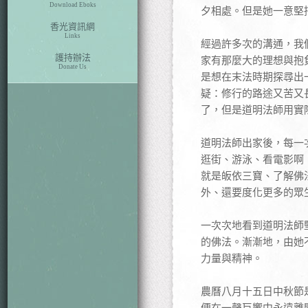
Download Eboks
夕相處。但是她一意堅
香光資訊網
Links
經過許多次的溝通，我
護持辦法
家有那麼大的理想與抱
Donate Us
是想在末法時期探尋出
疑：修行的路途又苦又
了，但是道明法師用實
道明法師出家後，每一
逛街、游泳、看電影啊
就是皈依三寶、了解佛
外、還要度化更多的眾
一次次地看到道明法師
的佛法。漸漸地，由她
力量與精神。
農曆八月十五日中秋節
便在一聲巨響中永遠離