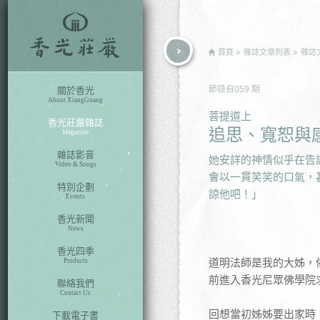
rch
首頁
雜誌文章列表
雜誌
節錄自
059
期
關於香光
About XiangGuang
菩提道上
香光莊嚴雜誌
追思、寬恕與
Magazine
雜誌影音
她安詳的神情似乎在告
Video & Songs
會以一貫笑笑的口氣，
特別企劃
諒他吧！」
Events
香光新聞
News
香光四季
道明法師是我的大姊，
Products
前進入香光尼眾佛學院
聯絡我們
Contact Us
回想當初姊姊要出家時
下載電子書