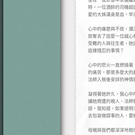
時，一位酒醉的司機超
愛的大姊滿身是血，早
心中的痛楚與不捨，瀰
就奪去了這麼一位誠心
受難的人與往生者，她
這樣殘忍的事情？
心中的怒火一直燃燒著
的痛苦，那是多麼大的
法師入殮後安詳的神情
凝視著她許久，我心中
讓她周遭的親人、法師
諒。我知道，如果道明
去包容做錯事的人，要
母親與我們都深深地相