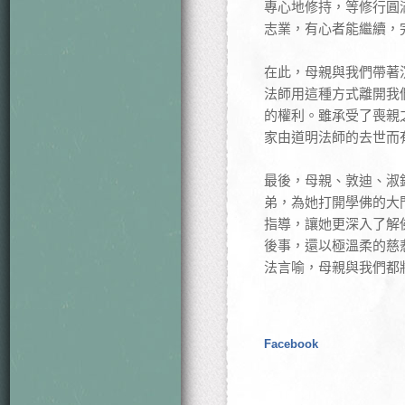
專心地修持，等修行圓
志業，有心者能繼續，
在此，母親與我們帶著
法師用這種方式離開我
的權利。雖承受了喪親
家由道明法師的去世而
最後，母親、敦迪、淑
弟，為她打開學佛的大
指導，讓她更深入了解
後事，還以極溫柔的慈
法言喻，母親與我們都
Facebook