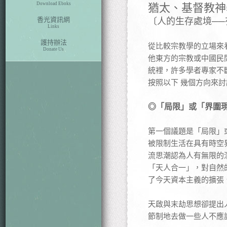
Download Eboks
猶太、基督教神
香光資訊網
〔人的生存處境─
Links
護持辦法
從比較宗教學的立場來
Donate Us
他東方的宗教或中國民
統裡，許多學者專家不
按照以下 幾個方向來
◎「局限」或「界圍
第一個議題是「局限」或「
被限制生活在具有時空
流思潮認為人有無限的
「天人合一」，對自然
了今天資本主義的擴張
天啟與末劫思想卻提出
節制地去做一些人不應