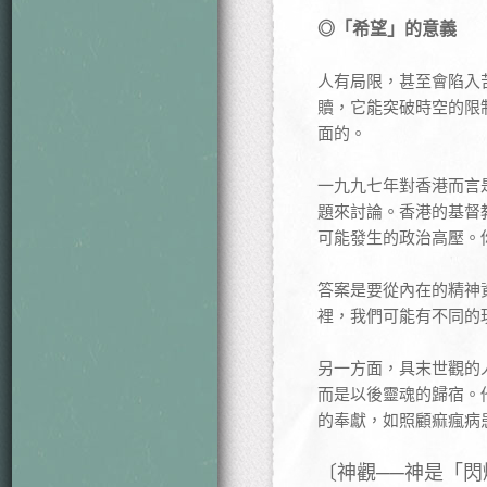
◎「希望」的意義
人有局限，甚至會陷入
贖，它能突破時空的限
面的。
一九九七年對香港而言
題來討論。香港的基督
可能發生的政治高壓。
答案是要從內在的精神
裡，我們可能有不同的
另一方面，具末世觀的
而是以後靈魂的歸宿。
的奉獻，如照顧痲瘋病
〔神觀──神是「