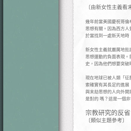
〔由新女性主義看
幾年前當美國慶祝哥倫
思想有關。因為西方人
於當找到一處新天地時
新女性主義就嚴厲地批
思想運動的負面表現。
史，因為他們想要突破
現在地球已被人類「征
索確實有其長足的進展
與末劫思想的人向外開
是對的 嗎？這是一個
宗教研究的反省
〔類似主題參考〕