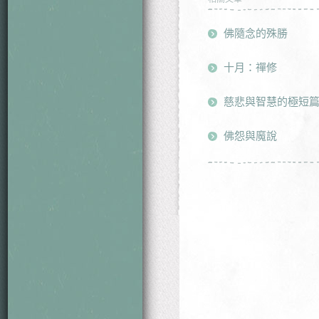
佛隨念的殊勝
十月：禪修
慈悲與智慧的極短
佛怨與魔說