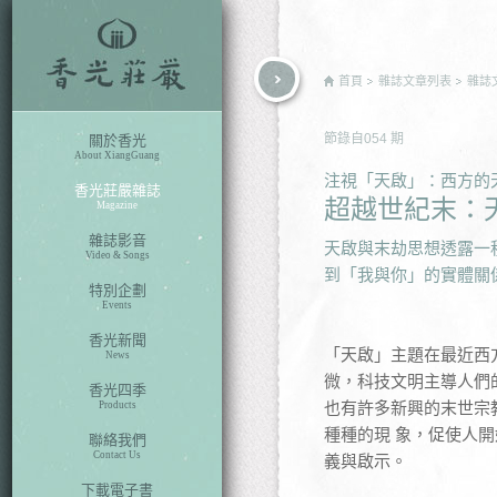
rch
首頁
雜誌文章列表
雜誌
節錄自
054
期
關於香光
About XiangGuang
注視「天啟」：西方的
香光莊嚴雜誌
超越世紀末：
Magazine
雜誌影音
天啟與末劫思想透露一
Video & Songs
到「我與你」的實體關
特別企劃
Events
香光新聞
「天啟」主題在最近西
News
微，科技文明主導人們
香光四季
也有許多新興的末世宗
Products
種種的現 象，促使人
聯絡我們
Contact Us
義與啟示。
下載電子書