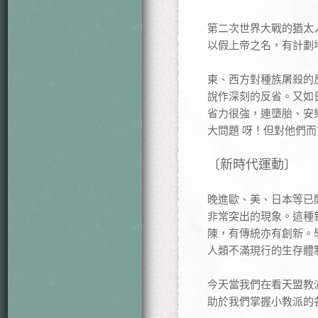
第二次世界大戰的猶太
以假上帝之名，有計劃
東、西方對種族屠殺的
說作深刻的反省。又如
省力很強，連墮胎、安
大問題 呀！但對他們
〔新時代運動〕
晚進歐、美、日本等已
非常突出的現象。這種
陳，有傳統亦有創新。學者
人類不滿現行的生存體
今天當我們在看天盟教
助於我們掌握小教派的