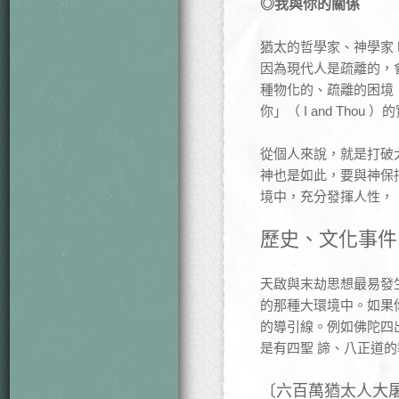
◎我與你的關係
猶太的哲學家、神學家 M
因為現代人是疏離的，會
種物化的、疏離的困境
你」（ I and Th
從個人來說，就是打破
神也是如此，要與神保
境中，充分發揮人性，
歷史、文化事件
天啟與末劫思想最易發
的那種大環境中。如果
的導引線。例如佛陀四
是有四聖 諦、八正道
〔六百萬猶太人大