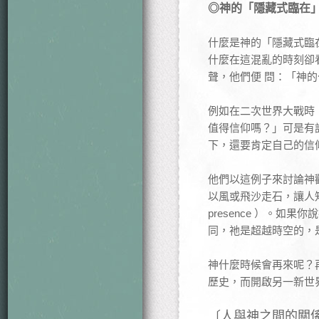
◎神的「隱藏式臨在
什麼是神的「隱藏式臨在」（
什麼在這混亂的時刻卻
聲，他們便 問：「神
例如在二次世界大戰時
值得信仰嗎？」可是有
下，還要肯定自己的信
他們以這例子來討論神
以風或飛沙走石，讓人知
presence ）。
同，祂是超越時空的，
神什麼時候會再來呢？
歷史，而開啟另一新世
〔人與神之間的關