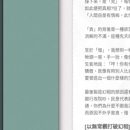
接下來，是「見」，每
如此便把真相?住了，就
「人間自是有情痴，此恨不
「貪」的背後是一種欲
消解的不滿，這種先天
至於「慢」，我想到一
牠頭一晃，手一抬，像
生氣地說：「哼！你有
驕傲，就像有時別人比
要營造出一個什麼樣的
最後製造幻相的原因還
跟行攻院吵，民意代表
通，你們為什麼不跟我
而原因不外乎是貪、慢
[以無常觀打破幻相]