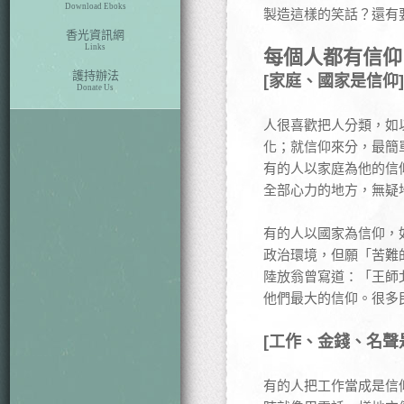
Download Eboks
製造這樣的笑話？還有
香光資訊網
Links
每個人都有信仰
護持辦法
[家庭、國家是信仰]
Donate Us
人很喜歡把人分類，如
化；就信仰來分，最簡
有的人以家庭為他的信
全部心力的地方，無疑
有的人以國家為信仰，
政治環境，但願「苦難的
陸放翁曾寫道：「王師
他們最大的信仰。很多
[工作、金錢、名聲
有的人把工作當成是信