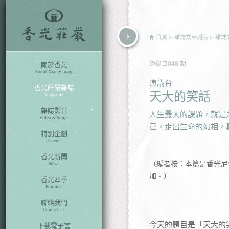
rch
首頁
雜誌文章列表
雜誌
節錄自
048
期
關於香光
About XiangGuang
演講台
香光莊嚴雜誌
天大的笑話
Magazine
雜誌影音
人生最大的課題，就是
Video & Songs
己，走出生命的幻相，真實
特別企劃
Events
香光新聞
（編者按：本篇是香光尼
News
加。）
香光四季
Products
聯絡我們
Contact Us
今天的題目是「天大的
下載電子書