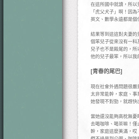
在這所國中就讀，所以
「虎父犬子」啊！因為
英文、數學永遠都是個位
結果等到這這對夫妻的
個笨兒子從來沒有一科
兒子也不是殿尾的，所
他的兒子最笨，所以我的
[青春的尾巴]
現在社會外遇問題很嚴
太非常能幹，家庭、事
她發現不對勁，就趕快
當她還沒能夠高枕無憂
去喝咖啡、喝茶嘛！僅
幹，家庭這麼美滿，哎
們不過是到公園、咖啡