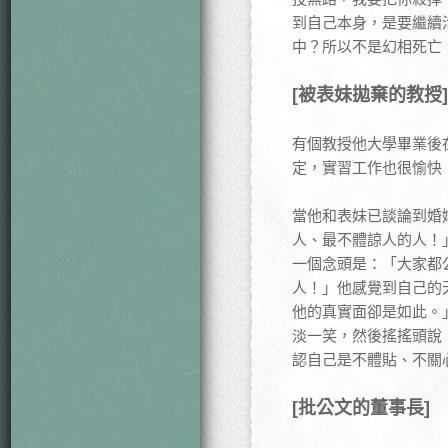
到自己本身，是要繼續
中？所以不是幻相死亡
[被表妹拋棄的教授]
有個教授他大學畢業後
定，實習工作也很愉快
當他和表妹已談論到婚
人、最不體諒人的人！
一個念頭是：「大家都
人！」他感覺到自己的
他的真實面卻是如此。
淡一笑，然後搖搖頭說
認自己是不體貼、不關
[批公文的董事長]