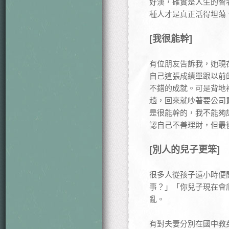
好漢，確實是人生的智
種人才是真正活得坦蕩
[我很能幹]
有位朋友告訴我，她現
自己這張成績單跟以前
不錯的成就。可是背地
趟，回來就吵著要公司
是很能幹的，我不能夠
認自己不善理財，但最
[別人的兒子更笨]
很多人從孩子還小時便
事？」「你兒子現在會
亂。
有對夫妻分別在國中教