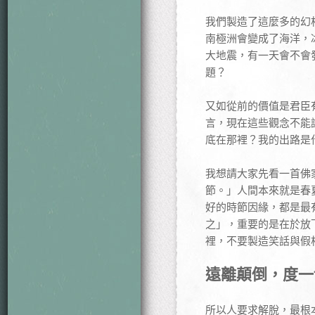
我們製造了這麼多的幻
南極洲會變成了海洋，
大地震，有一天會不會
題？
又如從前的價值是君臣
言，現在這些觀念不能
底在那裡？我的出路是
我想請大家先看一首佛
節。」人間本來就是春
好的時節因緣，都是最
之」，重要的是在於放
裡，不要製造笑話與假
遠離顛倒，度一
所以人要求解脫，最根