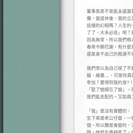
董事長是不是能永遠當
備，當退休後，我的立
這樣的幻相嗎？人生的
了了，大未必佳」吧？
因為無常，所以我們根
春來今朝花謝，有什麼
還是身不由己的根源不
我們常以為自己很了不
腦、繪畫....，可是
參加？要得到我的准?
「娶了媳婦忘了娘」，
我們能支配的。又如員
「我」是沒有實體的，
生下來是老公仔面，一
個。所以醜是會變的，
時，她發生車禍死了，