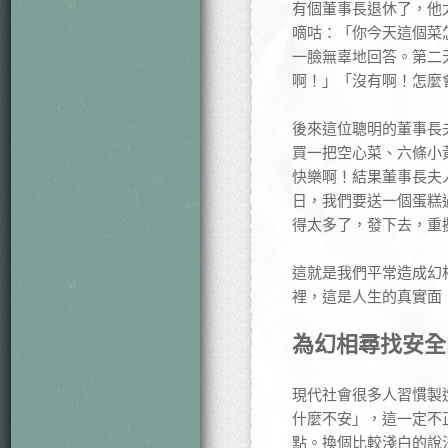
有個董事長退休了，他
嘀咕：「你今天這個菜
一臉無辜地回答。第二
啊！」「沒有啊！怎麼
後來這位聰明的董事長
買一把空心菜、六條小黃
快樂啊！結果董事長夫
日，我們要送一個蛋糕
得太多了，發下去，重
這就是我們平常造成幻
裡，這是人生的真實面
為幻相尋找安全
現代社會很多人習慣製
什麼不安」，這一定不
點。換個比較淺白的說