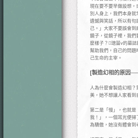
現在要不要早做設想，
別人身上，我們本身就
遺憾與笑話，所以有句
己。」大家不要誤會到
鏡子，從鏡子裡，我們
麼樣子？璁菑v的墓
幫助我們，自己的問題
己生命的主宰。
[製造幻相的原因─
人為什麼會製造幻相？
美，她不想讓人家看到
第二是「慢」，也就是
我！」，一個耳光便掃
為驕傲，她沒有體會到