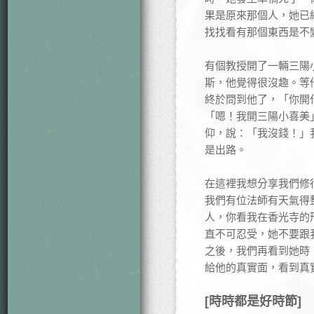
果是原來那個人，她已
找找看有那個東西是不
有個教授開了一輛三陽
斯，他覺得很沒趣。等
終於問到他了，「你開
「嗯！我開三陽小喜美
仰，說：「我沒錢！」
是出路。
在這裡我想分享我們修
我們有位法師有天氣得
人，你看我在香光寺的
直不可忍受，她不要跟
之後，我們再看到她時
給他的真實面，看到真
[時時都是好時節]