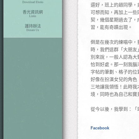
Download Eboks
還好，班上的趙同學，
香光資訊網
可想而知，再加上一些
Links
契，幾個星期過去了，
護持辦法
習，能有奇蹟出現。
Donate Us
倒是在幾次的練唱中，
時，我們這群「大朋友
別來說，一般人認為大
恰到好處。那一刻我腦
字帖的筆劃、格子的位
好像在扮演女兒的角色
三地讓我領悟！此時我
境，同時也為自己和寶
從今以後，我學到：「
Facebook