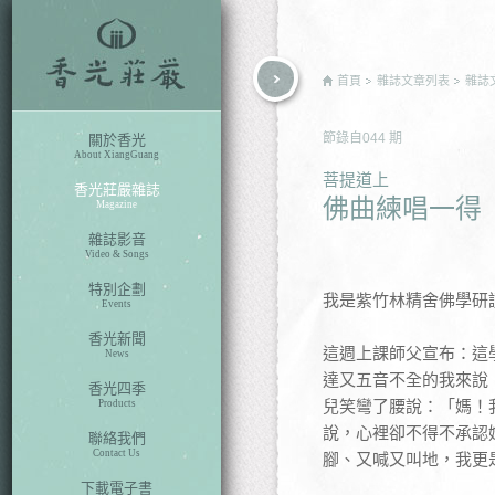
rch
首頁
雜誌文章列表
雜誌
節錄自
044
期
關於香光
About XiangGuang
菩提道上
香光莊嚴雜誌
佛曲練唱一得
Magazine
雜誌影音
Video & Songs
特別企劃
我是紫竹林精舍佛學研
Events
香光新聞
這週上課師父宣布：這
News
達又五音不全的我來說
香光四季
兒笑彎了腰說：「媽！
Products
說，心裡卻不得不承認
聯絡我們
Contact Us
腳、又喊又叫地，我更
下載電子書