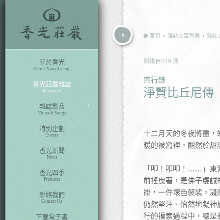
rch
首頁
雜誌文章列表
雜誌
節錄自
019
期
關於香光
About XiangGuang
崇行錄
香光莊嚴雜誌
淨賢比丘尼傳
Magazine
雜誌影音
Video & Songs
特別企劃
十二月天的冬夜將盡，
Events
暖的被窩裡，酣然於甜
香光新聞
News
「叩！叩叩！……」東
香光四季
前搖曳著，是佛子虔誠
Products
褂，一件壞色袈裟，凝
聯絡我們
Contact Us
仍然堅注、怡然地凝神
行的摸索過程中，總是
下載電子書