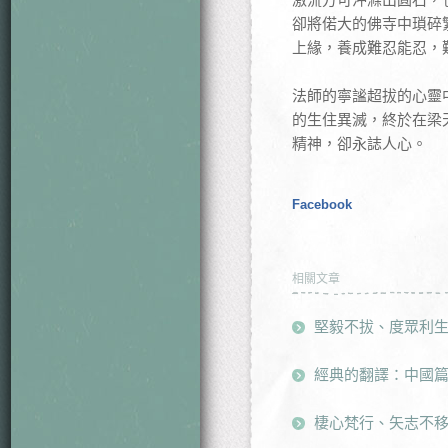
卻將偌大的佛寺中瑣碎
上緣，養成難忍能忍，
法師的寧謐超拔的心靈
的生住異滅，終於在梁
精神，卻永誌人心。
Facebook
相關文章
堅毅不拔、度眾利
經典的翻譯：中國
棲心梵行、矢志不