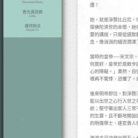
Download Eboks
遭！
香光資訊網
Links
她，就是淨賢比丘尼，
護持辦法
探佛陀濟世的本懷，她
Donate Us
要的講說，只是從語默
念，像涓涓的細流潤澤
當時的皇帝──宋文宗
何是好，皇帝於是敕令
心的障礙。」果然，自
裡再不驚悸、恐懼了。
後來明帝即位，對淨賢
能以出世之心行入世之
欲；堅守著出家人三常
的生靈，且不斷地開設
的明儒學士、達官貴人
激流方可沖滌出圓石，