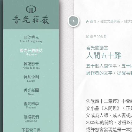
rch
首頁
雜誌文章列表
雜誌
節錄自
096
期
關於香光
About XiangGuang
香光閱讀室
香光莊嚴雜誌
人間五十難
Magazine
雜誌影音
五十個人間情事，五十
Video & Songs
過作者的文字，提醒著
特別企劃
Events
香光新聞
News
佛說四十二章經》中曾
香光四季
文小品《人間難》，正
Products
父或為人師、成人妻或
聯絡我們
Contact Us
2009年的開始，才
或許您會發現這是一本
下載電子書