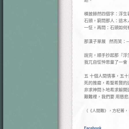
橫披赫然四個字：浮生
石頭，窮問那人：這木
一怔，再問：石頭如何
那漢子單展 然而笑：
說完，順手抄起那『浮
我兀自怔忡思量了一會
五 十個人間情事，五
死的推磨，希聖希賢的
非求神問卜地希求躲開
艱難裡，我們要 用慈
（《人間難》，方杞著，台
Facebook