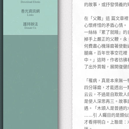
Download Eboks
的故事，或抒發情義的
香光資訊網
Links
在「父難」這 篇文章
護持辦法
心懷疼惜的矛盾心情。
Donate Us
一絲絲『累了就睡』的
掉手上嚴正的父鞭，永
何費盡心機琢磨著使動
腿痛，百年世事空花裡
中。」這時，作者彷彿
了出外買報，展開復健
「罹病，真是本來無一
四分琢磨，才能透出一
云云，不過是自欺欺人
是使人深思再三。故事
遇。「木頭人是普通的
……引 人矚目的是類
才看得明白。上聯是：
迷。