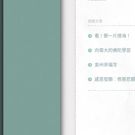
相關文章
看！那一片燈海！
向偉大的佛陀學習
泉州崇福寺
感恩發願：修慈悲