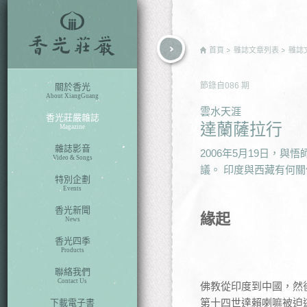
rch
首頁
雜誌文章列表
雜誌
節錄自
086
期
關於香光
About XiangGuang
雲水天涯
香光莊嚴雜誌
達蘭薩拉行
Magazine
雜誌影音
2006年5月19日，
Video & Songs
議。 印度與西藏有何
特別企劃
Events
香光新聞
緣起
News
香光四季
Products
聯絡我們
Contact Us
佛教從印度到中國，然
第十四世達賴喇嘛被迫
下載電子書