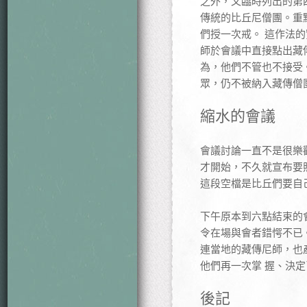
之外，又臨時列出的第
傳統的比丘尼僧團。重
們授一次戒。 這作法
師於會議中直接點出藏
為，他們不管也不接受
眾，仍不被納入藏傳僧
縮水的會議
會議討論一直不是很樂
才開始，不久就宣布要
這段空檔是比丘們要自己
下午原本到六點結束的
令在場與會者錯愕不已
連當地的藏傳尼師，也
他們再一次掌 握、決
後記