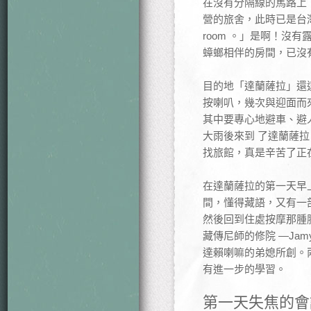
在沒有分隔線的馬路上
營的旅舍，此時已是台灣
room 。」是啊！
蟑螂相伴的房間，已沒
目的地「達蘭薩拉」還
按喇叭，幾次與迎面而
其中要專心地避車、避
大雨後來到 了達蘭薩
找旅館，真是辛苦了正
在達蘭薩拉的第一天早上
間，懂得藏語，又有一
然後回到住處按摩那腫脹
藏傳尼師的修院 —Jamyan
達賴喇嘛的弟媳所創。
有進一步的學習。
第一天失焦的會