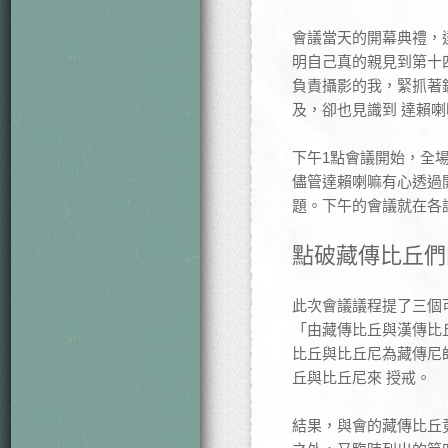
會議當天的開幕典禮，
明自己真的親見到第十
負責攝影的我，緊抓著
及，卻也見識到 達賴
下午1點會議開始，全
儘管達賴喇嘛有心透過
題。下午的會議就在各
點破藏傳比丘們
此次會議議程提了三個
「由藏傳比丘與漢傳比
比丘與比丘尼為藏傳尼
丘與比丘尼來 授戒。
結果，與會的藏傳比丘