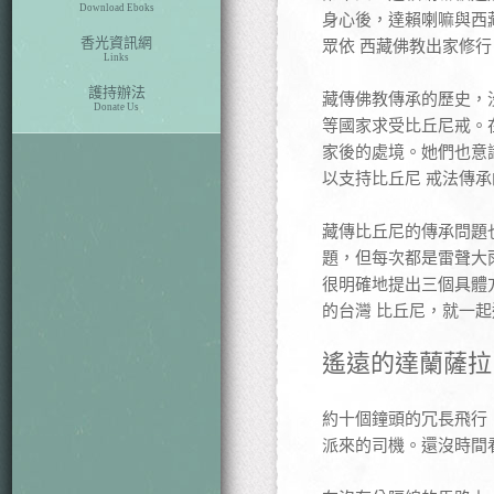
Download Eboks
身心後，達賴喇嘛與西
香光資訊網
眾依 西藏佛教出家修行
Links
護持辦法
藏傳佛教傳承的歷史，
Donate Us
等國家求受比丘尼戒。
家後的處境。她們也意
以支持比丘尼 戒法傳
藏傳比丘尼的傳承問題
題，但每次都是雷聲大
很明確地提出三個具體方
的台灣 比丘尼，就一
遙遠的達蘭薩拉
約十個鐘頭的冗長飛行
派來的司機。還沒時間