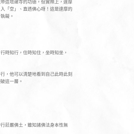
武帝造塔建寺的功德，但實際上，達摩
」入「空」、直透佛心呀！這是達摩的
所執礙。
，行時知行，住時知住，坐時知坐，
一行，他可以清楚地看到自己此時此刻
覷破這一層。
妙行莊嚴佛土，雖知諸佛法身本性無