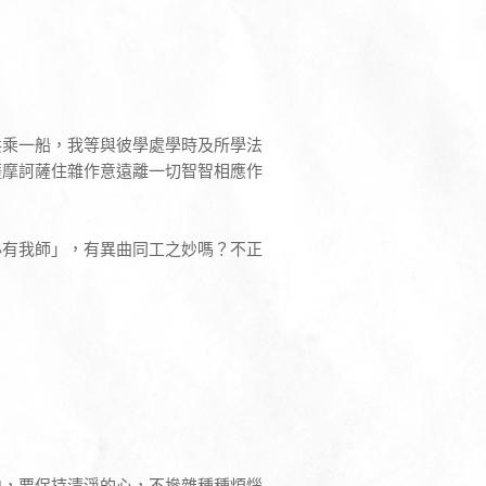
：
共乘一船，我等與彼學處學時及所學法
薩摩訶薩住雜作意遠離一切智智相應作
。
必有我師」，有異曲同工之妙嗎？不正
中，要保持清淨的心，不摻雜種種煩惱