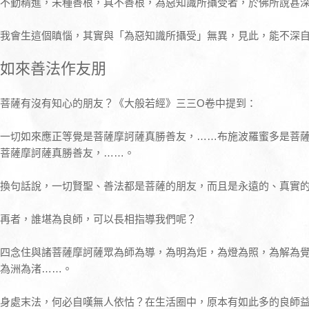
不勤精進，未種善根，具不善根，為惡知識所攝受者，於佛所說甚
我會生這個瞋惱，其實與「為惡知識所攝受」無異，見此，能不深
如來善法作友朋
菩薩有沒有知心的朋友？《大般若經》三三O卷中提到：
一切如來應正等覺是菩薩摩訶薩真勝善友，……布施波羅蜜多是菩
菩薩摩訶薩真勝善友，……。
換句話說，一切賢聖、善法都是菩薩的朋友，而且是永遠的、真實
再者，誰堪為良師，可以長相指導我們呢？
四念住與諸菩薩摩訶薩眾為師為導，為明為炬，為燈為照，為解為
為洲為渚……。
身處末法，何必自嘆無人依怙？在生活圈中，原本有如此多的良師