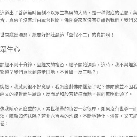
這道出了菩薩無時無刻不以眾生為慮的大慈，是一種徹底的弘願，
合：真佛子沒有理由厭棄世間，佛陀從來就沒有捨離過我們，我們
世間縱然濁惡，總要好好莊嚴這「空假不二」的真諦啊！
眾生心
誦經不到十分鐘，因經文的複沓，腦子開始遲鈍，這時，我不禁埋
繁瑣？我們真笨到這步田地，不會舉一反三嗎？」
突然，我感到很不好意思，我怎麼對佛陀惱怒了呢？佛陀他並不因
經文的複沓而生厭煩，反而是和般若背道而馳，逕向無明低頭了。
像我瞋心這麼重的人，累世積疊的瞋習一定很厚，如果沒有世尊一
淡，瞋執如何袪除？若非六百卷的洗鍊，不斷地轉化、灌輸，又怎
卷：