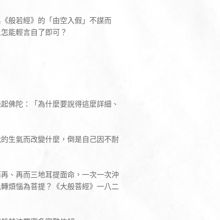
與《般若經》的「由空入假」不謀而
又怎能輕言自了即可？
怨起佛陀：「為什麼要說得這麼詳細、
我的生氣而改變什麼，倒是自己因不耐
而再、再而三地耳提面命，一次一次沖
能轉煩惱為菩提？《大般菩經》一八二