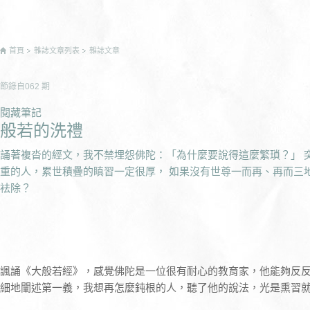
首頁
雜誌文章列表
雜誌文章
節錄自
062
期
閱藏筆記
般若的洗禮
誦著複沓的經文，我不禁埋怨佛陀：「為什麼要說得這麼繁瑣？」 
重的人，累世積疊的瞋習一定很厚， 如果沒有世尊一而再、再而三
袪除？
諷誦《大般若經》，感覺佛陀是一位很有耐心的教育家，他能夠反
細地闡述第一義，我想再怎麼鈍根的人，聽了他的說法，光是熏習