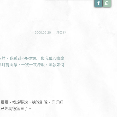
2000.06.20
釋自谷
突然，我感到不好意思，像我瞋心這麼
地耳提面命，一次一次沖淡，瞋執如何
反覆覆、橫說豎說、總說別說、詳詳細
就已經功德無量了。