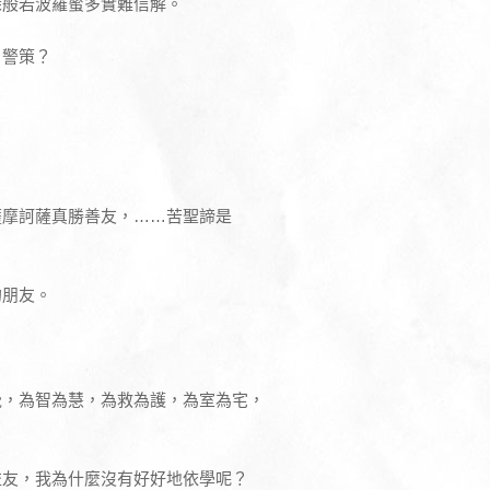
深般若波羅蜜多實難信解。
自警策？
薩摩訶薩真勝善友，……苦聖諦是
的朋友。
覺，為智為慧，為救為護，為室為宅，
益友，我為什麼沒有好好地依學呢？