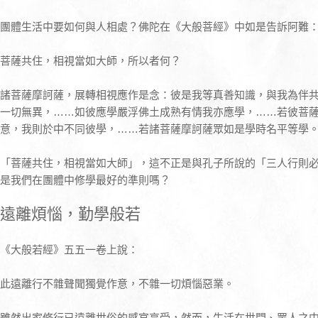
團體生活中要如何與人相處？佛陀在《大般菩經》中如是告訴阿難
菩薩共住，相視當如大師，所以者何？
諸菩薩摩訶薩，展轉相視應作是念：彼是我等真善知識，與我為伴
一切無異，……如彼應學嚴浮佛土成熟有情我亦應學，……若彼菩
意，我則於中不同彼學，……若諸菩薩摩訶薩眾如是學時名平等學
「菩薩共住，相視當如大師」，這不正是與孔子所說的「三人行則
是我們在團體中修學最好的準則嗎？
遠離煩惱，勤學般若
《大般若經》五五一卷上說：
此遠離行不雜聲聞獨覺作意，不雜一切煩惱惡業。
雖然出家修行已遠離世俗的感官享受，然而，生活在世間、眾人之