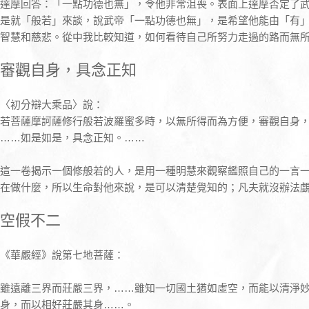
達摩回答：「一點功德也無」，令他非常沮喪。表面上達摩否定了
是就「般若」來談，說武帝「一點功德也無」，是希望他能由「有
智慧和慈悲。從中我比較知道，如何看待自己所努力走過的路而無
審觀自身，具念正知
〈初分辯大乘品〉說：
若菩薩摩訶薩修行般若波羅蜜多時，以無所得而為方便，審觀自身
……如是如是，具念正知。……
這一卷揭示一個修般若的人，是用一種明慧來觀察鑑照自己的一言
在做什麼，所以生命對他來說，是可以清楚覺知的；凡夫就沒辦法
空假不二
《華嚴經》說第七地菩薩：
雖遠離三界而莊嚴三界，……雖知一切國土猶如虛空，而能以清淨
身，而以相好莊嚴其身……。