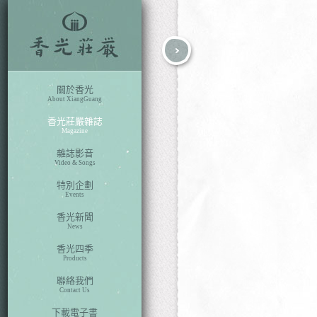
fb
search
關於香光
About XiangGuang
香光莊嚴雜誌
Magazine
雜誌影音
Video & Songs
特別企劃
Events
香光新聞
News
香光四季
Products
聯絡我們
Contact Us
下載電子書