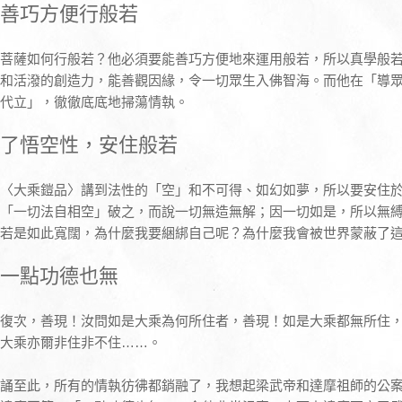
善巧方便行般若
菩薩如何行般若？他必須要能善巧方便地來運用般若，所以真學般
和活潑的創造力，能善觀因緣，令一切眾生入佛智海。而他在「導
代立」，徹徹底底地掃蕩情執。
了悟空性，安住般若
〈大乘鎧品〉講到法性的「空」和不可得、如幻如夢，所以要安住
「一切法自相空」破之，而說一切無造無解；因一切如是，所以無
若是如此寬闊，為什麼我要綑綁自己呢？為什麼我會被世界蒙蔽了
一點功德也無
復次，善現！汝問如是大乘為何所住者，善現！如是大乘都無所住
大乘亦爾非住非不住……。
誦至此，所有的情執彷彿都銷融了，我想起梁武帝和達摩祖師的公