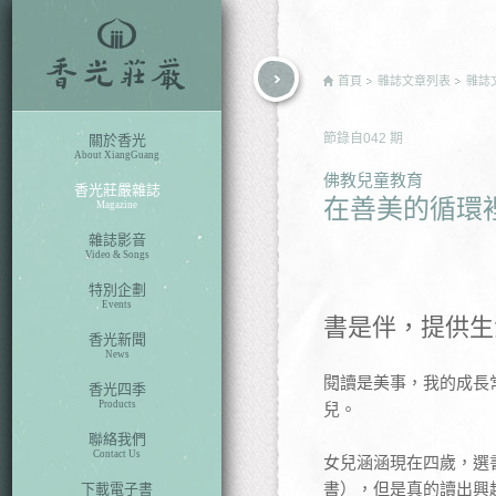
rch
首頁
雜誌文章列表
雜誌
節錄自
042
期
關於香光
About XiangGuang
佛教兒童教育
香光莊嚴雜誌
在善美的循環
Magazine
雜誌影音
Video & Songs
特別企劃
Events
書是伴，提供生
香光新聞
News
閱讀是美事，我的成長
香光四季
Products
兒。
聯絡我們
Contact Us
女兒涵涵現在四歲，選
書），但是真的讀出興
下載電子書