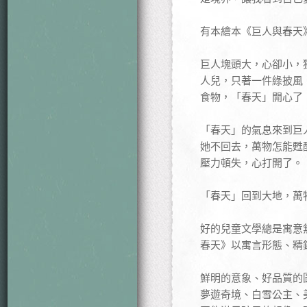
有本繪本《巨人與春天
巨人塊頭大，心卻小，
人兒，只著一件綠披風
食物，「春天」開心了
「春天」的氣息來到巨
她不回去，萬物怎能甦
壓力頓失，心打開了。
「春天」回到大地，萬
好的兒童文學總是寓意
春天》以寓言形態、精
鮮明的意象、好品質的
夢遊奇境、白雪公主、美