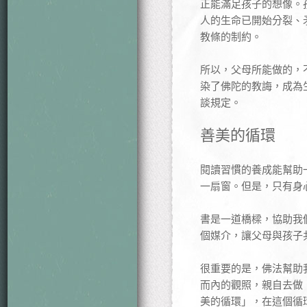
正能滿足孩子的想像。
人的生命已開始分裂、
教條的制約。
所以，父母所能做的，
染了佛陀的教誨，成為
談規定。
善美的循環
閱讀習慣的養成能幫助
一扇窗。但是，只有身
書是一道橋樑，協助我
個媒介，讓父母與孩子
很重要的是，佛法幫助
而內的觀照，親自去做
美的循環」，在這個循