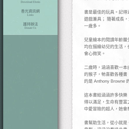
Download Eboks
香光資訊網
書是最佳的玩具。記得
Links
遊戲兼具； 隨著成長，
護持辦法
一歲多。
Donate Us
兒童繪本的閱讀年齡層
均在描繪幼兒的生活，
會心微笑。
二歲時，涵涵喜歡一本由 A
的猴子，牠喜歡各種書，
的是 Anthony B
這本書給涵涵許多快樂
得以滿足，生命有豐富
中愛冒險的超人，她會
書幫助生活，從小就是