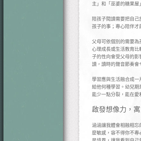
主」和「巫婆的糖果屋
陪孩子閱讀需要把自己
孩子的事；專心陪伴才
父母可依個別的需要為
心理成長或生活教育比
子的性向會受父母的影
讀，讀時的聲音節奏會
學習應與生活融合成一
給他何種學習。幼兒期
能少一點分裂，能在愛
啟發想像力，寓
涵涵讓我體會相融相忘
麼敏感，容不得你不專
是境界，讓我看到自己