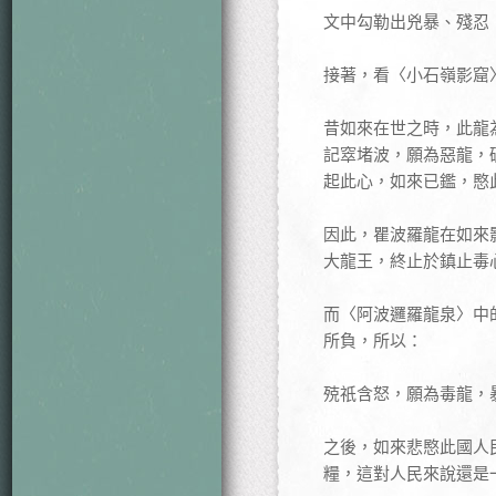
文中勾勒出兇暴、殘忍
接著，看〈小石嶺影窟
昔如來在世之時，此龍
記窣堵波，願為惡龍，
起此心，如來已鑑，愍
因此，瞿波羅龍在如來
大龍王，終止於鎮止毒
而〈阿波邏羅龍泉〉中
所負，所以：
殑祇含怒，願為毒龍，
之後，如來悲愍此國人
糧，這對人民來說還是