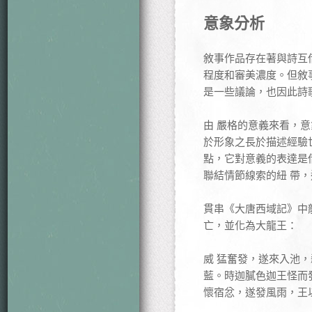
意象分析
敘事作品存在著與詩互
程度和審美濃度。但敘
是一些議論，也因此詩
由 嚴格的意義來看，
於形象之長於描述經驗
點，它對意義的表達是
聯結情節線索的紐 帶
貫串《大唐西域記》中
亡，並化為大龍王：
威 猛奮發，遂來入池
藍。時迦膩色迦王怪而
懷宿忿，遂發風雨，王以