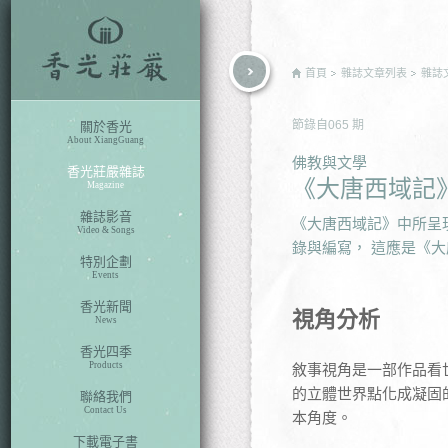
rch
首頁
雜誌文章列表
雜誌
節錄自
065
期
關於香光
About XiangGuang
佛教與文學
香光莊嚴雜誌
《大唐西域記
Magazine
雜誌影音
《大唐西域記》中所呈
Video & Songs
錄與編寫， 這應是《
特別企劃
Events
香光新聞
視角分析
News
香光四季
Products
敘事視角是一部作品看
的立體世界點化成凝固
聯絡我們
Contact Us
本角度。
下載電子書