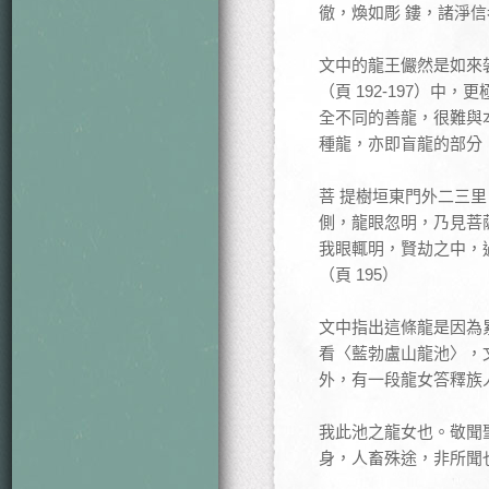
徹，煥如彫 鏤，諸淨信
文中的龍王儼然是如來
（頁 192-197）
全不同的善龍，很難與
種龍，亦即盲龍的部分
菩 提樹垣東門外二三
側，龍眼忽明，乃見菩
我眼輒明，賢劫之中，
（頁 195）
文中指出這條龍是因為
看〈藍勃盧山龍池〉，
外，有一段龍女答釋族
我此池之龍女也。敬聞
身，人畜殊途，非所聞也