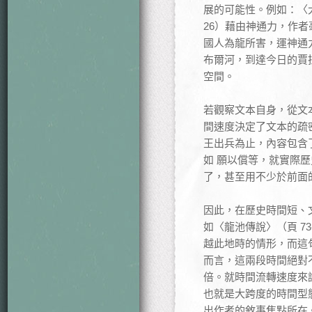
展的可能性。例如：〈
26）藉由神通力，作
國人為龍所害，運神通
布爾河，到達今日的賈
空間。
若觀察文本自身，從文
間速度決定了文本的疏密
王出兵為止，內容包含
如 願以償等，就實際
了，甚至用不少於前面
因此，在歷史時間短、
如〈龍池傳說〉（頁 7
越此地時的情形，而這
而言，這兩段時間絕對
倍。就時間流轉速度來
也就是大跨度的時間型
出作者的敘事焦點所在