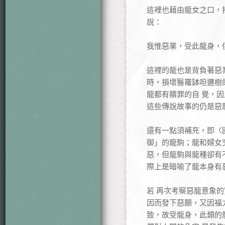
這裡也藉由龍女之口，
說：
我惟惡業，受此龍身，
這裡的龍也是背負著惡業
時，損壞醫羅缽呾邏樹
龍都有贖罪的自 覺，
這些傳說故事的仍是惡
還有一點須補充，即〈國
御」的龍駒；龍和婦女
惡，但龍駒與龍種卻有
際上是暗喻了龍本身有
若 再次考察惡龍意象
因而發下惡願，又因福
致，故受龍身，此類的