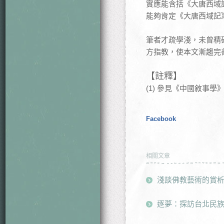
實應能含括《大唐西域
能夠肯定《大唐西域記
筆者才疏學淺，未曾精
方指教，使本文漸趨完
【註釋】
(1) 參見《中國敘事
Facebook
相關文章
淺談佛教藝術的賞析(
逐夢：探訪台北民