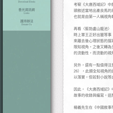
Download Eboks
考察《大唐西域記》中
香光資訊網
頭敘述當地出產良馬的
Links
也就是由第一人稱視角
護持辦法
Donate Us
再看〈藍勃盧山龍池〉（
時上軍王正好出獵等事
來離去後心理狀態的描
限知視角，之後又轉為
的流動性，而流動的視
另外，還有一點值得注
26），此類全知視角
以落實，但若對小說等
因此，《大唐西域記》
故事的收錄與編寫，這
楊義先生在《中國敘事