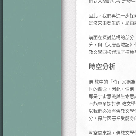
們對人間的危害 是發
因此，我們再進一步探
是沒來由發生的，是由
前面在探討結構的部分
分，與《大唐西域記》
教文學同樣體現了這種
時空分析
佛 教中的「時」又稱
世的觀念，因此，個別
即是宇宙意識與生命意
不能單單探討佛 教文
以我們必須將佛教文學
分，探討因惡業受龍身
就空間來說，佛教文學