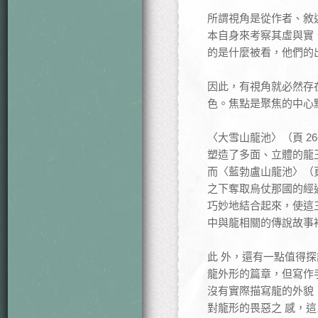
所謂視角是從作者、敘
本自身來考察其虛與實
的是什麼被看，他們的出
因此，有視角就必然存
色。焦點是聚焦的中心
〈大雪山龍池〉（頁 2
塑造了多面、立體的龍
而〈藍勃盧山龍池〉（頁
之下奪取烏仗那國的經
巧妙地結合起來，使這
中與龍相關的傳說故事
此 外，還有一點值得
龍外形的篇章，但寫作
沒有實際描寫龍的外貌
對龍形的畏惡之 感，