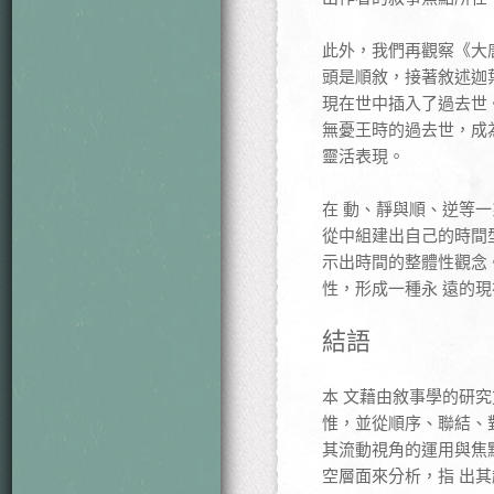
此外，我們再觀察《大唐
頭是順敘，接著敘述迦
現在世中插入了過去世。
無憂王時的過去世，成
靈活表現。
在 動、靜與順、逆等
從中組建出自己的時間
示出時間的整體性觀念
性，形成一種永 遠的
結語
本 文藉由敘事學的研
惟，並從順序、聯結、
其流動視角的運用與焦
空層面來分析，指 出