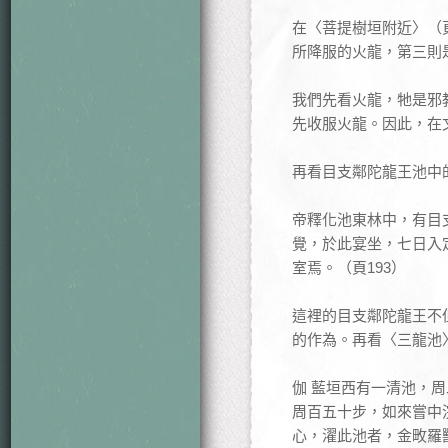
在〈菩提樹垣附近〉（頁
所降服的火龍，第三則
我們先看火龍，牠是邪
先收服火龍。因此，在
再看目支鄰陀龍王池中
帝釋化池東林中，有目
覺，於此宴坐，七日入
室焉。（頁193）
這裡的目支鄰陀龍王不
的作為。再看〈三龍池
伽 藍垣西有一清池，
周百五十步，如來嘗中
心，濯此池者，金畋羅