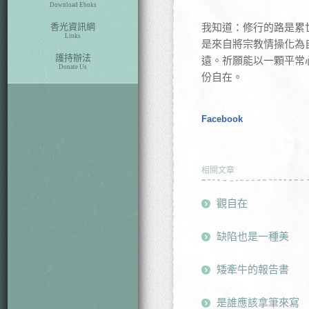
Download Eboks
香光資訊網
我知道：修行的路是累
Links
是來自將宗教情操化為
護持辦法
遠。祈願能以一顆平常
Donate Us
份自在。
Facebook
相關文章
觀自在
缺陷也是一種美
矮牽牛的報告書
是誰應該拿筆來寫