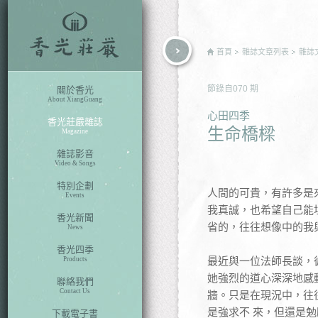
rch
首頁
雜誌文章列表
雜誌
節錄自
070
期
關於香光
About XiangGuang
心田四季
香光莊嚴雜誌
生命橋樑
Magazine
雜誌影音
Video & Songs
特別企劃
人間的可貴，有許多是
Events
我真誠，也希望自己能
香光新聞
省的，往往想像中的我
News
香光四季
最近與一位法師長談，
Products
她強烈的道心深深地感
聯絡我們
Contact Us
牆。只是在現況中，往
是強求不 來，但還是
下載電子書