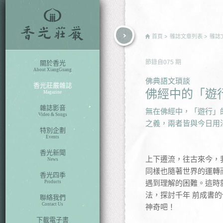
rch
首頁
雜誌文章列表
雜誌
節錄自
075
期
關於香光
About XiangGuang
佛典語文瑣談
香光莊嚴雜誌
佛經中的「遊
Magazine
雜誌影音
無在佛經中，「遊行」
Video & Songs
之義，兩者皆與今日用
特別企劃
Events
香光新聞
上下遷流，往古來今，
News
同樣也隨著世界的運轉
香光四季
遇到理解的困難。這時
Products
法，探討千年 前成書
聯絡我們
Contact Us
神奇吧！
下載電子書