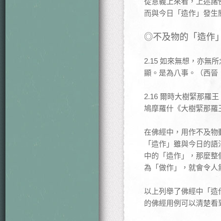
從意義上來看，上述諸
而與今日「造作」發生
◎不及物的「造作
2.15 如來無想，亦
顯。是為八事。（西晉
2.16 爾時大樹緊那
鳩摩羅什《大樹緊那羅
在佛經中，用作不及物
「造作」雖與今日的語
中的「造作」，那麼整個
為「做作」，就會令人
以上列舉了佛經中「造
的佛經用例可以清楚看