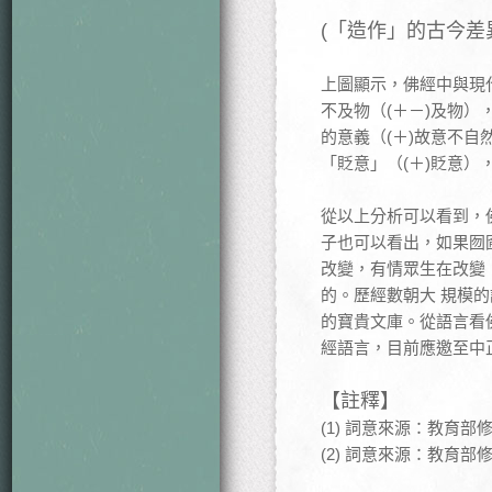
(「造作」的古今差
上圖顯示，佛經中與現
不及物（(＋－)及物）
的意義（(＋)故意不自
「貶意」（(＋)貶意）
從以上分析可以看到，
子也可以看出，如果囫
改變，有情眾生在改變
的。歷經數朝大 規模
的寶貴文庫。從語言看
經語言，目前應邀至中
【註釋】
(1) 詞意來源：教育
(2) 詞意來源：教育