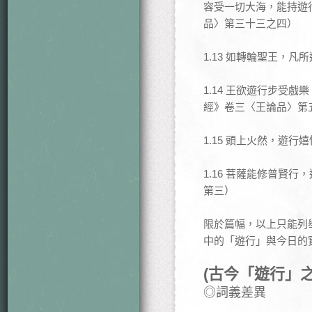
容受一切大海，能持遊
品〉第三十三之四）
1.13 如轉輪聖王，
1.14 王欲遊行步受
經》卷三〈王論品〉第
1.15 頭上火然，遊
1.16 菩薩能修普賢
第三）
限於篇幅，以上只能列
中的「遊行」與今日的
(古今「遊行」之
◎詞義差異