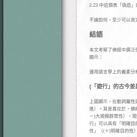
2.23 中這類表「偽
不論如何，至少可以肯
結語
本文考察了佛經中廣泛
顯示：
運用語言學上的義素分
(「遊行」的古今差
上圖顯示，在動詞屬性
進）。其差異在於，佛經
－)大規模群眾性），
行」可以具有「明確目
性」（(＋)明確目的性