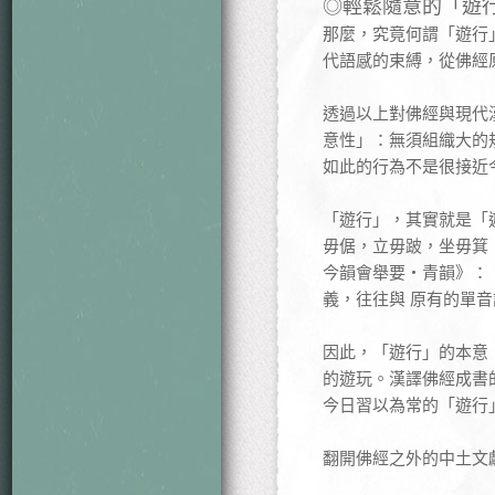
◎輕鬆隨意的「遊
那麼，究竟何謂「遊行
代語感的束縛，從佛經
透過以上對佛經與現代
意性」：無須組織大的
如此的行為不是很接近
「遊行」，其實就是「
毋倨，立毋跛，坐毋箕
今韻會舉要‧青韻》：
義，往往與 原有的單
因此，「遊行」的本意
的遊玩。漢譯佛經成書
今日習以為常的「遊行
翻開佛經之外的中土文