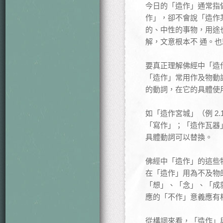
今日的「造作」通常指
作」，卻不會說「造作
的、中性的事物，用途
解，文意根本不 通。
要真正理解佛經中「造
「造作」常用作及物動
的動詞，在它的具體使
如「造作宮城」（例 2
「寫作」；「造作瓦器
具體動詞可以替換。
佛經中「造作」的這些
在「造作」用為不及物的
「想」、「念」、「成
應的「不作」意義應有
從構詞來看，「造作」