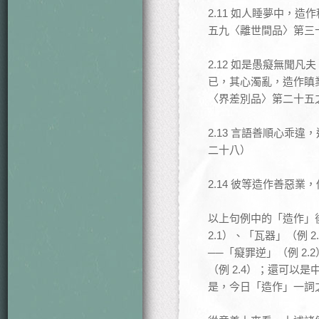
2.11 如人睡夢中，
五九〈離世間品〉第三
2.12 如是愚癡無聞
已，其心濁亂，造作瞋
〈界差別品〉第二十五
2.13 言語善順心乖
二十八）
2.14 彼等造作善惡
以上句例中的「造作」
2.1）、「瓦器」（例 
──「癡罪逆」（例 2.
（例 2.4）；還可以是
是，今日「造作」一詞