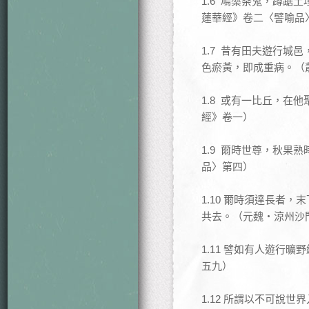
1.6 鳩槃荼鬼，蹲
蓮華經》卷二〈譬喻品
1.7 昔有田夫遊行
色瘀黃，即成重病。（
1.8 或有一比丘，
經》卷一）
1.9 爾時世尊，秋
品〉第四）
1.10 爾時須達長者
共去。（元魏‧涼州沙
1.11 譬如有人遊行
五九）
1.12 所謂以不可說