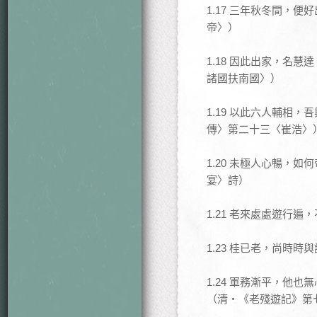
1.17 三年秋冬間，
帝〉）
1.18 因此出家，名
諸國扶南國〉）
1.19 以此六人輔相
傳〉第二十三〈崔浩〉
1.20 未極人心暢，
宴〉詩）
1.21 老來處處遊行
1.23 桂已老，尚時
1.24 軍務漸平，他
（清‧《老殘遊記》第