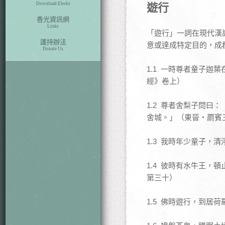
Download Eboks
遊行
香光資訊網
Links
「遊行」一詞在現代漢
護持辦法
意或達成特定目的，成
Donate Us
1.1 一時尊者童子
經》卷上）
1.2 尊者舍梨子問
舍城。」（東晉‧罽賓
1.3 我時年少童子
1.4 彼時有水牛王
第三十）
1.5 佛時遊行，到