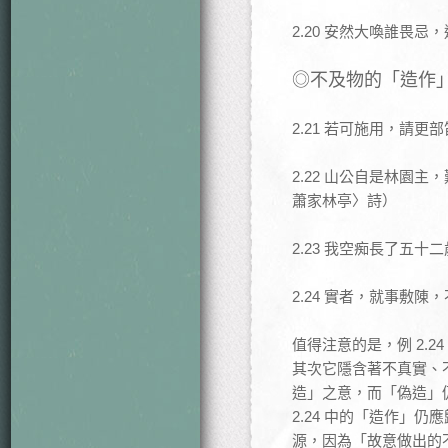
2.20 安然大喚誰畏
◎不及物的「造作
2.21 若可施用，請
2.22 山公自是林園
蕭家林亭〉詩）
2.23 我空痴長了五
2.24 實者，就事敷
值得注意的是，例 2.
其次它隱含著不真實、不
造」之意，而「偽造」
2.24 中的「造作」
源，因為「故意做出的