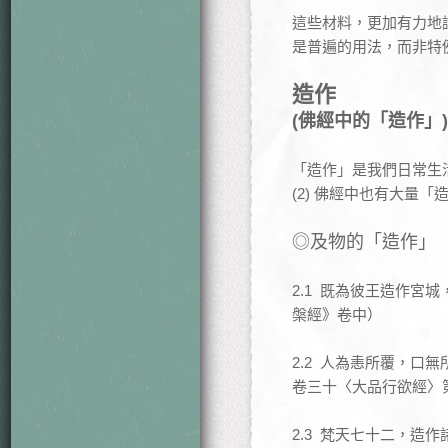
這些材料，更加有力地
是普遍的用法，而非特
造作
(佛經中的「造作」)
「造作」是我們日常生
(2) 佛經中也有大量
◎及物的「造作」
2.1 既為彼王造作
槃經》卷中）
2.2 人為恚所覆，
卷三十〈大品行欲經〉
2.3 梵天七十二，