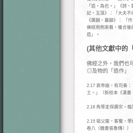
「造，為也。」《詩‧
記‧玉藻》：「大夫不
《廣韻‧暮韻》： 「
佛經用例來看，複合後
造」。
(其他文獻中的「
佛經之外，我們也
◎及物的「造作」
2.17 哀帝崩，有司
土。」（新校本《漢書
2.18 角等走保廣宗
2.19 祖父陵，客蜀
卷八〈魏書張魯傳〉）