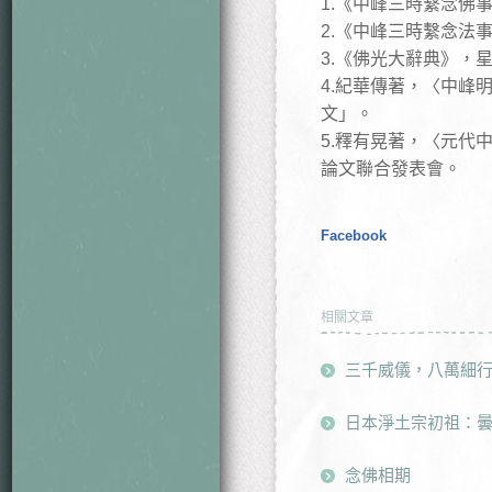
1.《中峰三時繫念佛
2.《中峰三時繫念法
3.《佛光大辭典》，
4.紀華傳著，〈中峰
文」。
5.釋有晃著，〈元代
論文聯合發表會。
Facebook
相關文章
三千威儀，八萬細
日本淨土宗初祖：
念佛相期