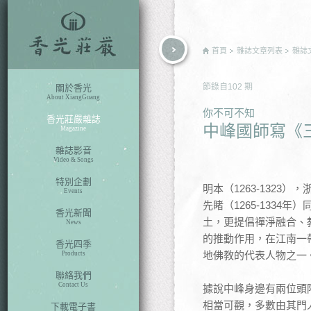
rch
首頁
雜誌文章列表
雜誌
節錄自
102
期
關於香光
About XiangGuang
你不可不知
香光莊嚴雜誌
中峰國師寫《
Magazine
雜誌影音
Video & Songs
特別企劃
明本（1263-132
Events
先睹（1265-133
香光新聞
土，更提倡禪淨融合、
News
的推動作用，在江南一
香光四季
地佛教的代表人物之一
Products
聯絡我們
Contact Us
據說中峰身邊有兩位頭
相當可觀，多數由其門
下載電子書