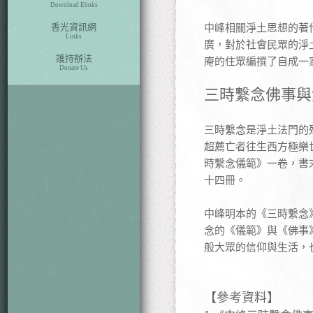
Download Eboks
香光資訊網
中峰相關淨土思想的著
Links
廣，對於社會民眾的淨
護持辦法
庵的住眾編撰了自成一
Donate Us
三時繫念佛事與
三時繫念是淨土法門的
超薦亡者往生西方極樂
時繫念儀範》一卷，書
十四冊。
中峰明本的《三時繫念
念的《儀範》與《佛事
般大眾的信仰與生活，
【參考資料】