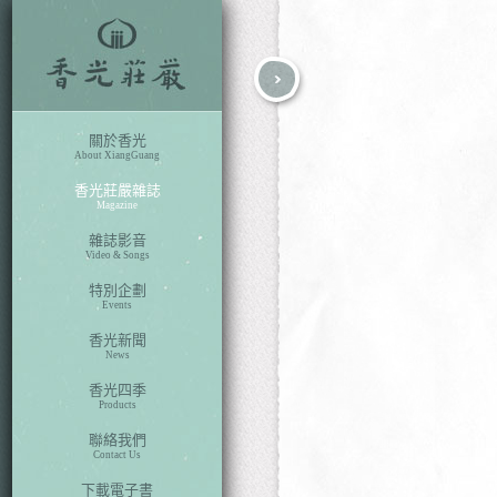
fb
search
關於香光
About XiangGuang
香光莊嚴雜誌
Magazine
雜誌影音
Video & Songs
特別企劃
Events
香光新聞
News
香光四季
Products
聯絡我們
Contact Us
下載電子書