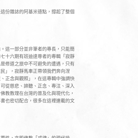
是這份雜誌的阿基米德點，撐起了整個
論。這一部分並非筆者的專長，只能簡
如七十六期有班迪達尊者的專輯「寂靜
已是修道之旅中不可避免的遭遇，只有
住民」，寂靜馬車正帶領我們奔向涅
悲、正念與觀照」，在這專輯中強調快
，可從慈悲、諦聽、正念、專注、深入
於佛教教理在台灣的普及化與現代化，
專書也密切配合，很多在這裡連載的文
重要性，亦即佛教「戒律」的現代詮