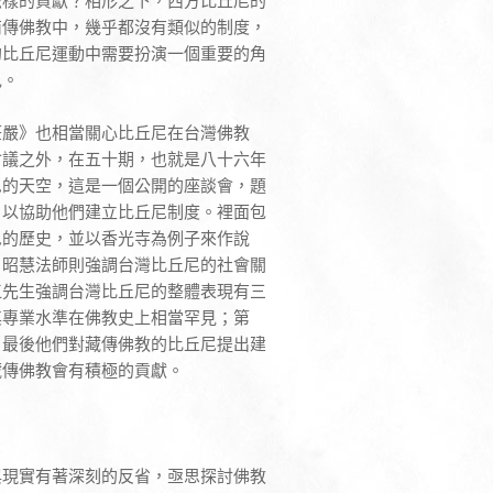
怎樣的貢獻？相形之下，西方比丘尼的
南傳佛教中，幾乎都沒有類似的制度，
的比丘尼運動中需要扮演一個重要的角
色。
莊嚴》也相當關心比丘尼在台灣佛教
會議之外，在五十期，也就是八十六年
尼的天空，這是一個公開的座談會，題
，以協助他們建立比丘尼制度。裡面包
尼的歷史，並以香光寺為例子來作說
，昭慧法師則強調台灣比丘尼的社會關
江先生強調台灣比丘尼的整體表現有三
其專業水準在佛教史上相當罕見；第
。最後他們對藏傳佛教的比丘尼提出建
藏傳佛教會有積極的貢獻。
與現實有著深刻的反省，亟思探討佛教