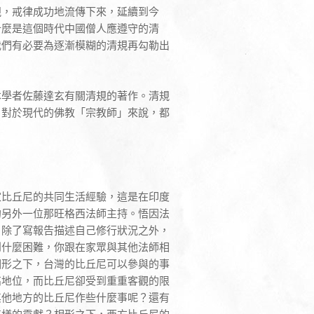
規，戒律成功地流傳下來，延續到今
什麼是這個時代中國僧人應遵守的清
我們有必要為逐漸模糊的清規再勾勒出
本學者佐藤達玄有關清規的著作。清規
，對於現代的佛教「宗教師」來說，都
家比丘尼的共同生活經驗，這是在印度
的另外一位那旺格西法師主持。悟因法
，除了寫報告描述自己修行狀況之外，
到什麼困難，你跟在家眾與其他法師相
相形之下，台灣的比丘尼可以參與的事
高地位，而比丘尼卻受到重重客觀的限
其他地方的比丘尼作些什麼事呢？還有