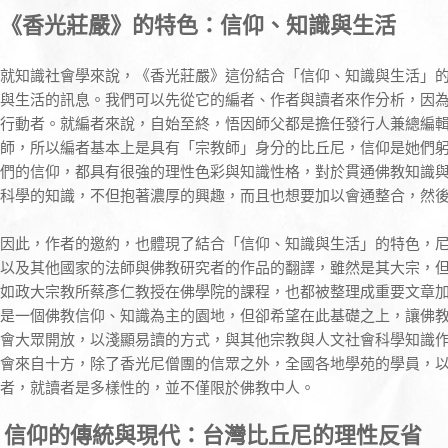
《香光莊嚴》的特色：信仰、知識與生活
就知識社會學來說，《香光莊嚴》這份結合「信仰、知識與生活」
與生活的訊息。我們可以先從它的編者、作者與讀者來作分析，因
行動者。就編者來說，自始至終，悟因師父都是擔任發行人兼總編
師，所以編者基本上是具有「宗教師」身分的比丘尼，信仰是她們
們的信仰，都具有很強的理性色彩與知識性格，對於貫通佛教知識
科學的知識，不但抱著濃厚的興趣，而且也想要加以會通整合，然
因此，作者的邀約，也體現了結合「信仰、知識與生活」的特色，
以及其他國家的法師與佛教研究者的作品的翻譯，雖然是其大宗，
如政大宗教所蔡彥仁教授在佛學院的課程，也都被整理成重要文章
是一個佛教信仰、知識為主的園地，但卻希望在此基礎之上，讓佛
會大眾開放，以淺顯易讀的方式，與其他宗教與人文社會科學知識
會來自十方，除了香光尼僧團的信眾之外，全國各地學苑的學員，
者，就讀者是多樣性的，並不僅限於佛教中人。
信仰的傳統與現代：台灣比丘尼的理性反省