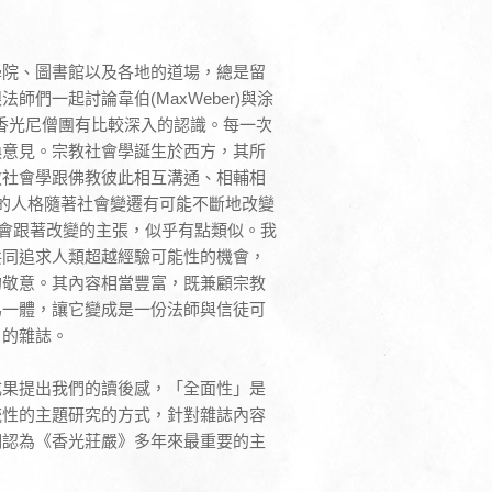
學院、圖書館以及各地的道場，總是留
們一起討論韋伯(MaxWeber)與涂
我們對香光尼僧團有比較深入的認識。每一次
換意見。宗教社會學誕生於西方，其所
教社會學跟佛教彼此相互溝通、相輔相
)，人的人格隨著社會變遷有可能不斷地改變
也會跟著改變的主張，似乎有點類似。我
共同追求人類超越經驗可能性的機會，
的敬意。其內容相當豐富，既兼顧宗教
為一體，讓它變成是一份法師與信徒可
」的雜誌。
成果提出我們的讀後感，「全面性」是
統性的主題研究的方式，針對雜誌內容
們認為《香光莊嚴》多年來最重要的主