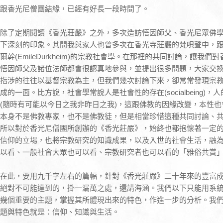
跟香光尼僧團結緣，已經有好長一段時間了。
除了定期閱讀《香光莊嚴》之外，多次造訪悟因師父、香光尼眾佛
下深刻的印象。其間我與家人也曾多次在香光寺莊嚴的梵唄聲中，跟法師
爾幹(EmileDurkheim)的宗教社會學。在那裡的共同討論，讓
悟因師父及諸位法師都會很認真地參與，並提出很多問題，大家交
指涉的往往以基督宗教為主，但我們幾次討論下來，卻常常發現宗
成的一面。比方說，社會學常說人是社會性的存在(socialbeing
(隨時有可能以今日之我非昨日之我)，這跟佛教的因緣改變，本性
本身不是佛教專家，也不是佛教徒，但是相當珍惜這種共同討論、
所以對於香光尼僧團所創辦的《香光莊嚴》，始終也都抱懷著一定
信仰的立場，也將宗教研究的知識成果，以及入世的社會生活，融
以看、一般社會大眾也可以看、宗教研究者也可以看的「雅俗共賞
在此，要用九千字左右的篇幅，針對《香光莊嚴》二十年來的豐富
絕對不可能達到的，掛一漏萬之處，還請海涵。我們以下只能用系
幾個重要的主題，掌握其所體現出來的特色，作進一步的分析。我
題與特色就是：信仰、知識與生活。