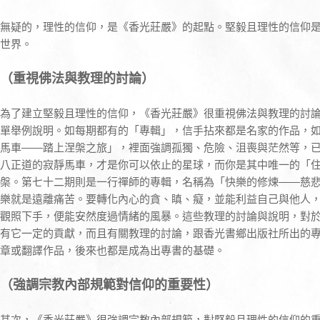
無疑的，理性的信仰，是《香光莊嚴》的起點。堅毅且理性的信仰
世界。
（重視佛法與教理的討論）
為了建立堅毅且理性的信仰，《香光莊嚴》很重視佛法與教理的討
單舉例說明。如每期都有的「專輯」，信手拈來都是名家的作品，
馬車——踏上涅槃之旅」，裡面強調孤獨、危險、沮喪與茫然等，
八正道的寂靜馬車，才是你可以依止的星球，而你是其中唯一的「
槃。第七十二期則是一行禪師的專輯，名稱為「快樂的修煉——慈
樂就是遠離痛苦。要轉化內心的貪、瞋、癡，並能利益自己與他人
觀照下手，便能安然度過情緒的風暴。這些教理的討論與說明，對
有它一定的貢獻，而且有關教理的討論，跟香光書鄉出版社所出的
章或翻譯作品，後來也都是成為出專書的基礎。
（強調宗教內部規範對信仰的重要性）
其次，《香光莊嚴》很強調宗教內部規範，對堅毅且理性的信仰的