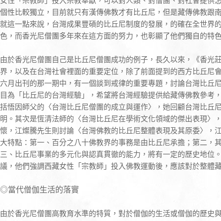
女性「宗教師」投入宗教奉獻，可以對人類、對僧團、對社會提供
個性比較獨立，目前就只有漢傳佛教才有比丘尼，但是藏傳佛教跟
就這一點來說，台灣成果豐碩的比丘尼制度的發展，的確在全世界
色，而香光尼僧團多年來在這方面的努力，也彰顯了他們獨自的特
由於香光尼僧團自己是比丘尼僧團成功的例子，長久以來，《香光
界，以及在台灣社會裡面的重要定位，除了前面提到的西方比丘尼
六月出刊的那一期中，有一個談到戒律的重要專題，討論台灣比丘
目為「比丘尼的台灣經驗」，希望將台灣經驗提供給藏傳佛教參考
括悟因師父的〈台灣比丘尼僧團的成立與運作〉，她回顧台灣比丘
明。其次是恆清法師的〈台灣比丘尼在學術文化領域的傑出表現〉
懷，江燦騰先生則討論〈台灣佛教的比丘尼整體表現及其原委〉，
大特點：第一、百分之八十佛教界的事務是由比丘尼承擔；第二，
三、比丘尼事業的多元化與認真貫徹的能力，將有一定的歷史地位
議，他們強調西藏女性「宗教師」投入佛教運動後，應該對於整體
◎當代僧伽生活的落實
由於香光尼僧團高教育水準的特質，對於僧伽的生活或僧伽的歷史