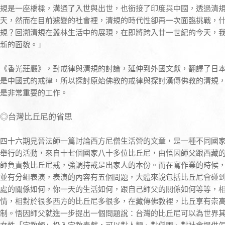
規是一座橋樑，溝通了入世與出世，也銜接了印度與中國，透過清
天，然而在目前遽變的社會裡，清規的時代性卻再一次面臨挑戰，
規？回溯清規在叢林生活中的展現，在即將跨入廿一世紀的今天，
新的面貌。」
《香光莊嚴》，對戒律與清規的討論，延伸到外國文獻，翻譯了日
是中國式的戒律，所以探討原始佛教的戒律與探討漢傳佛教的清規
是非常重要的工作。
◎台灣比丘尼的省思
四十六期見晉法師一篇討論西方尼僧生活營的文章，是一種不同國
舉行的活動，來自十七個國家八十多位比丘尼，由悟因師父跟西藏
師負責教比丘尼戒，強調持戒是出家人的本份。而在寫作業的時候
並有分組表演，表演的內容有五個問題，大體來說包括比丘尼會碰
處的關係如何，你一天的生活如何，跟自己師父的關係如何等等，
情，相對於很多西方的比丘尼多很多，在藏傳佛教裡，比丘享有崇
制。悟因師父就進一步提出一個問題說：台灣的比丘尼可以為世界