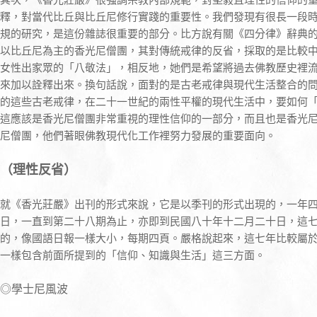
釋，對當代比丘與比丘尼修行實踐的重要性。我們發現有很長一段
規的研究，是這份雜誌很重要的部分。比方說有關《四分律》辭典
以比丘尼為主的香光尼僧團，其對傳統戒律的反省，採取的是比較
女性出家眾的「八敬法」，相反地，她們是希望將過去佛教歷史裡
來加以詮釋出來。換句話說，面對的是古老戒律與現代生活整合的
的這些古老戒律，在二十一世紀的兩性平權的現代生活中，要如何
這應該是香光尼僧團非常重視的理性信仰的一部分，而且也是香光
尼僧團，他們著眼佛教現代化工作裡努力發展的重要面向。
（理性反省）
就《香光莊嚴》出刊的形式來說，它是以季刊的形式出現的，一年
日，一直到第二十八期為止，亦即到民國八十年十二月二十日，這
的，像國語日報一樣大小，每期四頁。嚴格說起來，這七年比較屬
一樣包含前面所提到的「信仰、知識與生活」這三方面。
◎學士尼風波