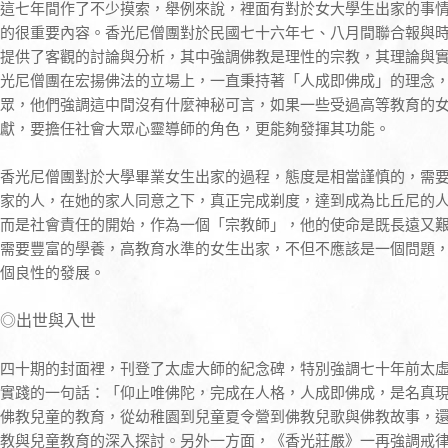
這七年間作了不少摸索，舉例來說，裡面有對於女大學生出家的事
的很重要內容。香光尼僧團對於民國七十六年七、八月間聯合報與
提供了客觀的討論與分析，其中強調佛教是理性的宗教，其理論與
光尼僧團在宏揚佛法的立場上，一直秉持著「人成即佛成」的理念
眾，他們強調這中間沒有什麼神秘可言，如果一些受過高等教育的
獻，要擔任社會大眾心靈導師的角色，更能夠發揮其功能。
香光尼僧團對於大學畢業女生出家的過程，態度是相當謹慎的，需
家的人，在她的家人同意之下，真正完成剃度，達到成為比丘尼的
而是社會責任的開始，作為一個「宗教師」，他的使命是既長遠又
需要豐富的學養，高教育水準的女生出家，不但不應該是一個問題
個良性的發展。
◎出世與入世
四十期的封面裡，刊登了太虛大師的紀念碑，特別強調七十年前太
實踐的一句話：「仰止唯佛陀，完成在人格，人成即佛成，是名真
佛教兒童的教育，從幼稚園到兒童夏令營到佛教兒歌與佛教故事，
教與兒童教育的深入探討。另外一方面，《香光莊嚴》一再強調戒