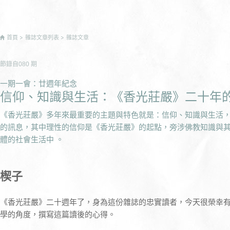
首頁
雜誌文章列表
雜誌文章
節錄自
080
期
一期一會：廿週年紀念
信仰、知識與生活：《香光莊嚴》二十年
《香光莊嚴》多年來最重要的主題與特色就是：信仰、知識與生活
的訊息，其中理性的信仰是《香光莊嚴》的起點，旁涉佛教知識與
體的社會生活中 。
楔子
《香光莊嚴》二十週年了，身為這份雜誌的忠實讀者，今天很榮幸
學的角度，撰寫這篇讀後的心得。