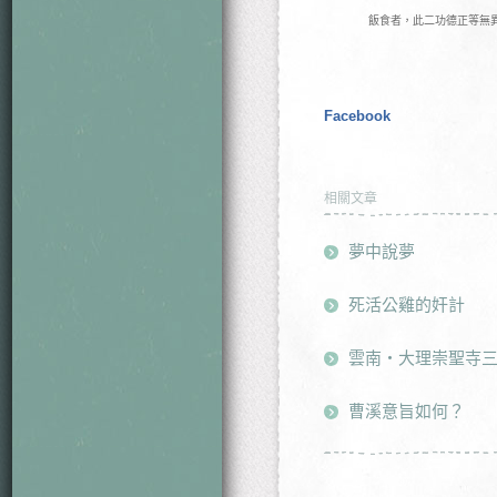
飯食者，此二功德正等無
Facebook
相關文章
夢中說夢
死活公雞的奸計
雲南・大理崇聖寺三
曹溪意旨如何？