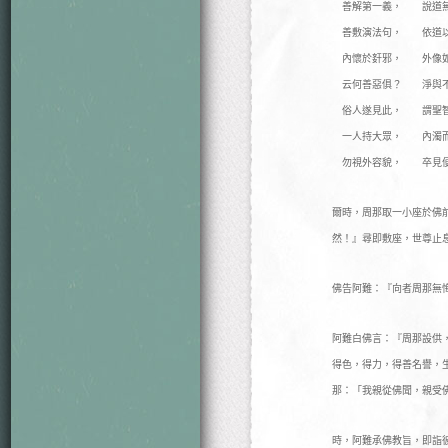
善解第一義， 說道無
善敷演法句， 依道以
內懷於姧邪， 外像如
云何善惡俱？ 淨與不
俗人遂見此， 謂聖智
一人持大眾， 內濁而
勿視外容貌， 卒見便
爾時，周那取一小座於佛
然！』尋即敷座，世尊止
佛告阿難：『向者周那無
阿難白佛言：『周那設供
得色，得力，得善名譽，
那：「我親從佛聞，親受
時，阿難承佛教旨，即詣