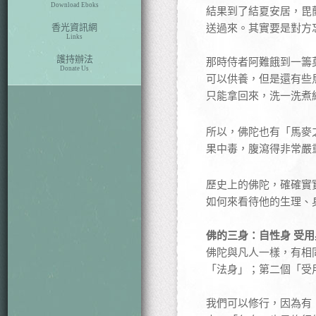
Download Eboks
結果到了結夏安居，毘
香光資訊網
送過來。其實要是對方
Links
護持辦法
那時侍者阿難餓到一籌
Donate Us
可以供養，但是還有些
只能拿回來，洗一洗煮
所以，佛陀也有「馬麥
果中毒，腹瀉得非常嚴
歷史上的佛陀，確確實
如何來看待他的生理、
佛的三身：自性身 受用
佛陀與凡人一樣，有相
「法身」；第二個「受
我們可以修行，因為有