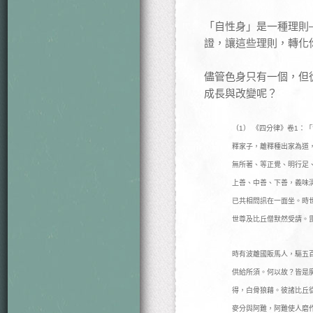
「自性身」是一種理則
證，讓這些理則，轉化
儘管色身只有一個，但
成長與改變呢？
（1） 《四分律》卷1
釋家子，離釋種出家為道
無所著、等正覺、明行足
上善、中善、下善，義味
已共相問訊在一面坐。時
世尊及比丘僧默然受請。
時有波離國販馬人，驅五
供給所須。何以故？皆是
得，白骨狼藉。彼諸比丘
麥分與阿難，阿難使人磨