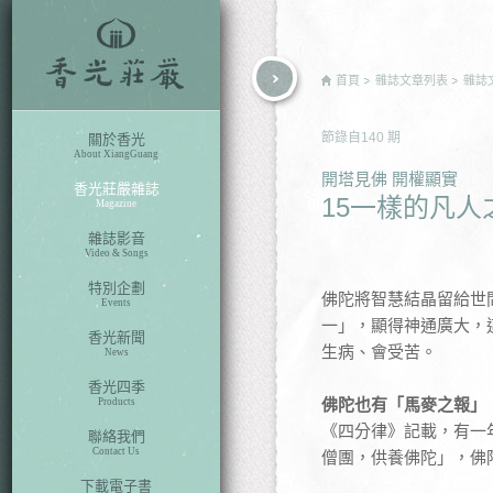
rch
首頁
雜誌文章列表
雜誌
節錄自
140
期
關於香光
About XiangGuang
開塔見佛 開權顯實
香光莊嚴雜誌
15一樣的凡人
Magazine
雜誌影音
Video & Songs
特別企劃
佛陀將智慧結晶留給世
Events
一」，顯得神通廣大，
香光新聞
生病、會受苦。
News
香光四季
佛陀也有「馬麥之報」
Products
《四分律》記載，有一
聯絡我們
Contact Us
僧團，供養佛陀」，佛
下載電子書