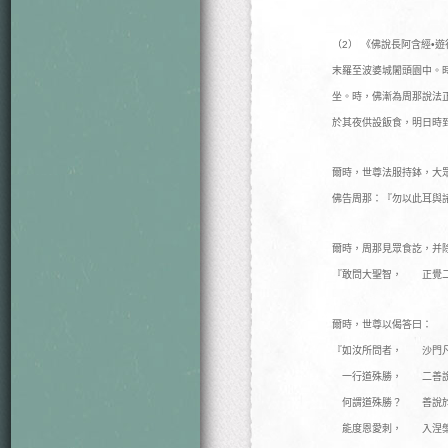
（2） 《佛說長阿含經
末羅至波婆城闍頭園中。
坐。時，佛漸為周那說法
於其夜供設飯食，明日時
爾時，世尊法服持鉢，大
佛告周那：『勿以此耳與
爾時，周那見眾食訖，并
『敢問大聖智， 正覺
爾時，世尊以偈答曰：
『如汝所問者， 沙門
一行道殊勝， 二善說
何謂道殊勝？ 善說於
能度恩愛刺， 入涅槃