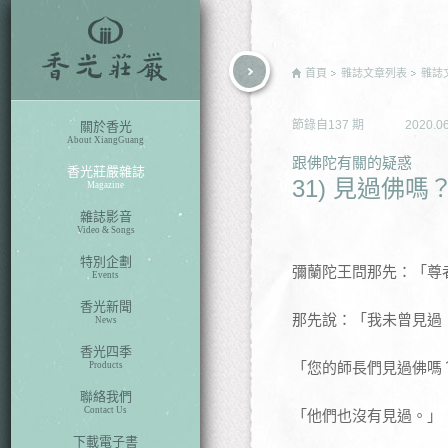
rch
首頁
雜誌文章列表
雜誌
節錄自
137
期
2020.0
關於香光
About XiangGuang
跟佛陀有關的疑惑
香光莊嚴雜誌
31) 見過佛嗎
Magazine
雜誌影音
Video & Songs
特別企劃
彌蘭陀王問那先：「尊
Events
香光新聞
那先說：「我未曾見過
News
香光四季
「您的師長們見過佛嗎
Products
聯絡我們
Contact Us
「他們也沒有見過。」
下載電子書