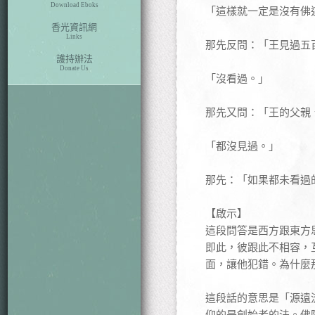
Download Eboks
「這樣就一定是沒有佛
香光資訊網
Links
那先反問：「王見過五
護持辦法
Donate Us
「沒看過。」
那先又問：「王的父親
「都沒見過。」
那先：「如果都未看過
【啟示】
這段問答是西方跟東方
即此，彼跟此不相容，
面，讓他犯錯。為什麼
這段話的意思是「源遠
仰的是創始者的法。佛