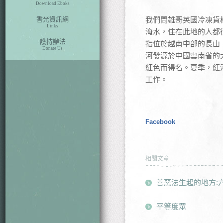
Download Eboks
香光資訊網
我們問雄哥英國冷凍貨
Links
淹水，住在此地的人都
護持辦法
指位於越南中部的長山
Donate Us
河發源於中國雲南省的
紅色而得名。夏季，紅
工作。
Facebook
相關文章
善惡法生起的地方:
平等度眾