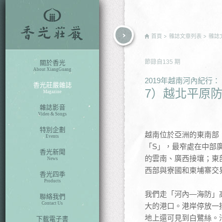
rch
首頁
雜誌文章列表
雜誌
節錄自
135
期
關於香光
About XiangGuang
2019年越南河內紀
香光莊嚴雜誌
7）越北平原
Magazine
雜誌影音
Video & Songs
特別企劃
越南位於亞洲的東南部
Events
「S」，最窄處在中部
香光新聞
的雲南、廣西接壤；東
News
西部與寮國和柬埔寨交
香光四季
Products
我們走「河內—海防」
聯絡我們
Contact Us
大的港口。港岸停放一
地上還可見到白鷺絲。
下載電子書