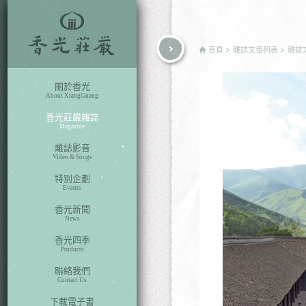
rch
首頁
雜誌文章列表
雜誌
關於香光
About XiangGuang
香光莊嚴雜誌
Magazine
雜誌影音
Video & Songs
特別企劃
Events
香光新聞
News
香光四季
Products
聯絡我們
Contact Us
下載電子書