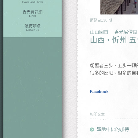
Download Eboks
香光資訊網
Links
節錄自
130
期
護持辦法
Donate Us
山山回首— 香光尼僧
山西・忻州 五
朝聖者三步、五步一拜
很多的反思、很多的自
Facebook
相關文章
聖地中佛的加持